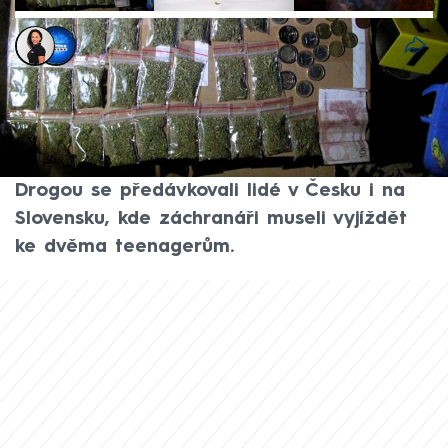
Eva Jarkovská
,
CNN Prima NEWS
2. čvn 2026, 12:03
Droga nazývaná herba je známá také jako
syntetická marihuana. Lidé její účinky často
podcení, přitom mohou být zcela fatální.
Drogou se předávkovali lidé v Česku i na
Slovensku, kde záchranáři museli vyjíždět
ke dvěma teenagerům.