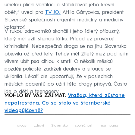
umělou plicní ventilaci a stabilizovat jeho krevní
oběh,“ uvedl pro
TV JOJ
Attila Gányovics, prezident
Slovenské společnosti urgentní medicíny a medicíny
katastrof.
V rukou zdravotníků skončil i jeho 16letý příbuzný,
který měl užít stejnou látku. Případ už prověřují
kriminalisté. Nebezpečná droga se na jihu Slovenska
objevila už před lety. Tehdy měl 21letý muž pod jejím
vlivem ubít psa cihlou k smrti. O několik měsíců
později policisté zadrželi dealery a situace se
uklidnila. Lékaři ale upozorňují, že v posledních
měsících pacientů po užití této drogy přibývá. Často
jde o děti a teenagery.
MOHLO BY VÁS ZAJÍMAT:
Vražda, která zůstane
nepotrestána. Co se stalo ve šternberské
videopůjčovně?
Failed to fetch
drogy
zdraví
Slovensko
společnost
marihuana