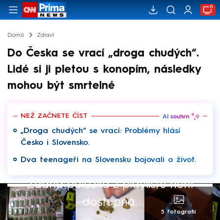
Domů
Zdraví
Do Česka se vrací „droga chudých“.
Lidé si ji pletou s konopím, následky
mohou být smrtelné
NEŽ ZAČNETE ČÍST
„Droga chudých“ se vrací: Problémy hlásí
Česko i Slovensko.
Dva teenageři na Slovensku bojovali o život.
Žádná položka z playlistu není
dostupná.
5 fotografií