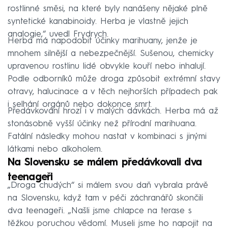
rostlinné směsi, na které byly nanášeny nějaké plně
syntetické kanabinoidy. Herba je vlastně jejich
analogie,“ uvedl Frydrych.
Herba má napodobit účinky marihuany, jenže je
mnohem silnější a nebezpečnější. Sušenou, chemicky
upravenou rostlinu lidé obvykle kouří nebo inhalují.
Podle odborníků může droga způsobit extrémní stavy
otravy, halucinace a v těch nejhorších případech pak
i selhání orgánů nebo dokonce smrt.
Předávkování hrozí i v malých dávkách. Herba má až
stonásobně vyšší účinky než přírodní marihuana.
Fatální následky mohou nastat v kombinaci s jinými
látkami nebo alkoholem.
Na Slovensku se málem předávkovali dva
teenageři
„Droga chudých“ si málem svou daň vybrala právě
na Slovensku, když tam v péči záchranářů skončili
dva teenageři. „Našli jsme chlapce na terase s
těžkou poruchou vědomí. Museli jsme ho napojit na