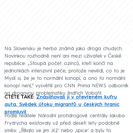
Na Slovensku je herba známá jako droga chudých.
Novinkou rozhodně není ani mezi uživateli v České
republice. „Stoupá počet cizinců, kteří končí na
jednotkách intenzivní péče, protože nevědí, co to je.
Myslí si, že je to normální konopí, a ono to normální
konopí není,“ vysvětlil pro CNN Prima NEWS odborník
na drogovou problematiku Jindřich Vobořil.
ČTĚTE TAKÉ:
Znásilňovali ji v otevřeném kufru
auta. Svědek útoku migrantů u českých hranic
promluvil
Podle ředitele Národní protidrogové centrály Jakuba
Frydrycha existovaly už před deseti lety podobné
směsi. „Říkalo se jim ‚K2‘ nebo ‚spice‘ a byly to