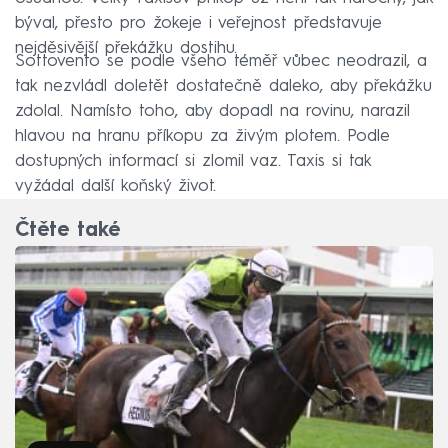
býval, přesto pro žokeje i veřejnost představuje
nejděsivější překážku dostihu.
Sottovento se podle všeho téměř vůbec neodrazil, a
tak nezvládl doletět dostatečně daleko, aby překážku
zdolal. Namísto toho, aby dopadl na rovinu, narazil
hlavou na hranu příkopu za živým plotem. Podle
dostupných informací si zlomil vaz. Taxis si tak
vyžádal další koňský život.
Čtěte také