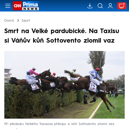
Domů
Sport
Smrt na Velké pardubické. Na Taxisu
si Váňův kůň Sottovento zlomil vaz
Při přeskoku Velkého Taxisova příkopu si kůň Sottovento zlomil vaz.