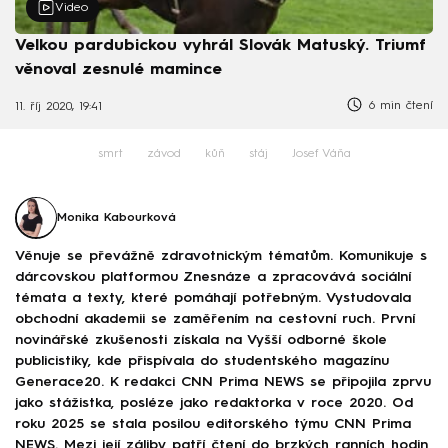
Video
Velkou pardubickou vyhrál Slovák Matuský. Triumf
věnoval zesnulé mamince
6 min čtení
11. říj 2020, 19:41
smrt
závod
kůň
stáj
Josef Váňa
Monika Kabourková
Věnuje se převážně zdravotnickým tématům. Komunikuje s
dárcovskou platformou Znesnáze a zpracovává sociální
témata a texty, které pomáhají potřebným. Vystudovala
obchodní akademii se zaměřením na cestovní ruch. První
novinářské zkušenosti získala na Vyšší odborné škole
publicistiky, kde přispívala do studentského magazínu
Generace20. K redakci CNN Prima NEWS se připojila zprvu
jako stážistka, posléze jako redaktorka v roce 2020. Od
roku 2025 se stala posilou editorského týmu CNN Prima
NEWS. Mezi její záliby patří čtení do brzkých ranních hodin,