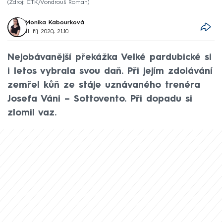
Zdroj: ČTK/Vondrouš Roman
Monika Kabourková
11. říj 2020, 21:10
Nejobávanější překážka Velké pardubické si
i letos vybrala svou daň. Při jejím zdolávání
zemřel kůň ze stáje uznávaného trenéra
Josefa Váni – Sottovento. Při dopadu si
zlomil vaz.