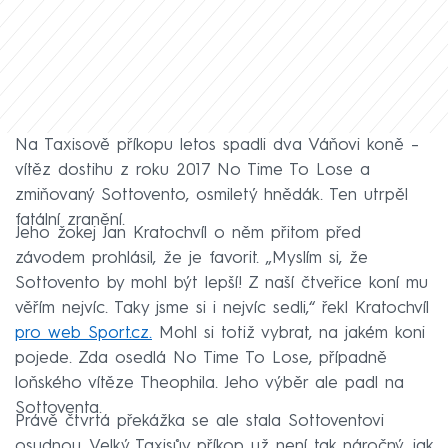
Na Taxisově příkopu letos spadli dva Váňovi koně –
vítěz dostihu z roku 2017 No Time To Lose a
zmiňovaný Sottovento, osmiletý hnědák. Ten utrpěl
fatální zranění.
Jeho žokej Jan Kratochvíl o něm přitom před
závodem prohlásil, že je favorit. „Myslím si, že
Sottovento by mohl být lepší! Z naší čtveřice koní mu
věřím nejvíc. Taky jsme si i nejvíc sedli,“ řekl Kratochvíl
pro web Sport.cz.
Mohl si totiž vybrat, na jakém koni
pojede. Zda osedlá No Time To Lose, případně
loňského vítěze Theophila. Jeho výběr ale padl na
Sottoventa.
Právě čtvrtá překážka se ale stala Sottoventovi
osudnou. Velký Taxisův příkop už není tak náročný, jak