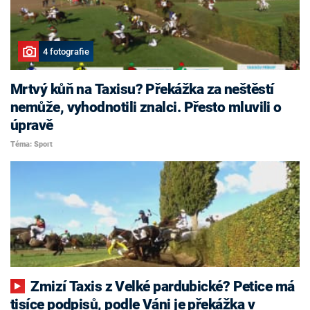
4 fotografie
Mrtvý kůň na Taxisu? Překážka za neštěstí
nemůže, vyhodnotili znalci. Přesto mluvili o
úpravě
Téma: Sport
Zmizí Taxis z Velké pardubické? Petice má
tisíce podpisů, podle Váni je překážka v