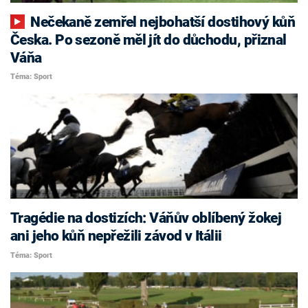
Nečekaně zemřel nejbohatší dostihový kůň
Česka. Po sezoně měl jít do důchodu, přiznal
Váňa
Téma: Sport
Tragédie na dostizích: Váňův oblíbený žokej
ani jeho kůň nepřežili závod v Itálii
Téma: Sport