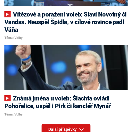
Vítězové a poražení voleb: Slaví Novotný či
Vandas. Neuspěl Špidla, v cílové rovince padl
Váňa
Téma: Volby
Známá jména u voleb: Šlachta ovládl
Pohořelice, uspěl i Pirk či kancléř Mynář
Téma: Volby
Další příspěvky