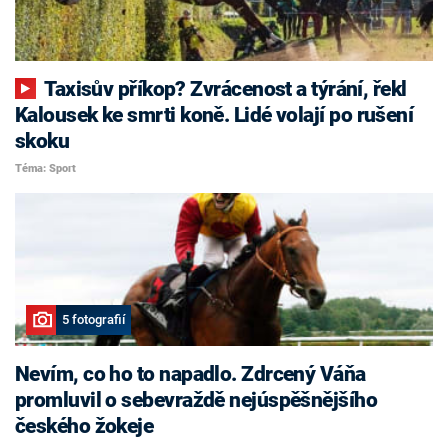
Taxisův příkop? Zvrácenost a týrání, řekl
Kalousek ke smrti koně. Lidé volají po rušení
skoku
Téma: Sport
5 fotografií
Nevím, co ho to napadlo. Zdrcený Váňa
promluvil o sebevraždě nejúspěšnějšího
českého žokeje