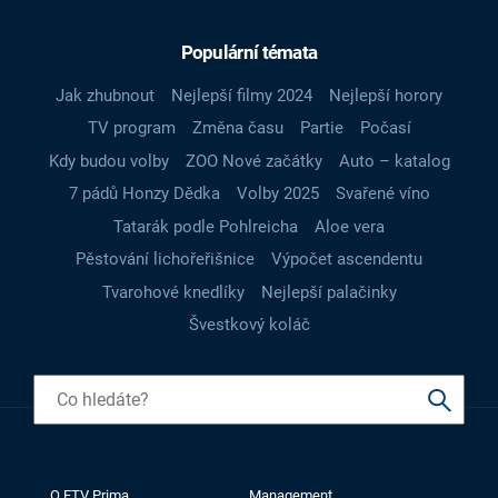
Populární témata
Jak zhubnout
Nejlepší filmy 2024
Nejlepší horory
TV program
Změna času
Partie
Počasí
Kdy budou volby
ZOO Nové začátky
Auto – katalog
7 pádů Honzy Dědka
Volby 2025
Svařené víno
Tatarák podle Pohlreicha
Aloe vera
Pěstování lichořeřišnice
Výpočet ascendentu
Tvarohové knedlíky
Nejlepší palačinky
Švestkový koláč
O FTV Prima
Management