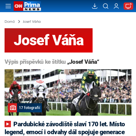
Domů
Josef Váňa
Josef Váňa
Výpis příspěvků ke štítku
„Josef Váňa“
17 fotografií
Pardubické závodiště slaví 170 let. Místo
legend, emocí i odvahy dál spojuje generace