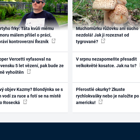
rtyho frky: Táta kvůli mému
Muchomůrku růžovku ani sucho
oru málem přišel o práci,
nezdolá! Jak ji rozeznat od
práví kontroverzní Řezník
tygrované?
per Vercetti vyfasoval na
V srpnu nezapomeňte přesadit
vensku 5 let vězení, pak bude ze
velkokvěté kosatce. Jak na to?
mě vyhoštěn
vý objev Kazmy? Blondýnka se s
Přerostlé okurky? Zkuste
 vodí za ruce a fotí se na místě
rychlokvašky nebo je naložte po
ko Rosecká
americku!