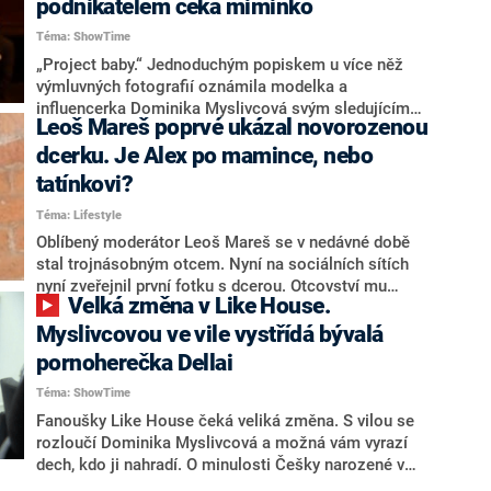
podnikatelem čeká miminko
Téma: ShowTime
„Project baby.“ Jednoduchým popiskem u více něž
výmluvných fotografií oznámila modelka a
influencerka Dominika Myslivcová svým sledujícím
Leoš Mareš poprvé ukázal novorozenou
radostnou novinu, že je těhotná. Pod příspěvkem,
který zveřejnila v neděli dopoledne, se okamžitě
dcerku. Je Alex po mamince, nebo
začala objevovat přání a gratulace zejména od
tatínkovi?
fanoušků.
Téma: Lifestyle
Oblíbený moderátor Leoš Mareš se v nedávné době
stal trojnásobným otcem. Nyní na sociálních sítích
nyní zveřejnil první fotku s dcerou. Otcovství mu
Velká změna v Like House.
opravdu sluší a jde vidět, že malá Alex mu dělá samou
radost.
Myslivcovou ve vile vystřídá bývalá
pornoherečka Dellai
Téma: ShowTime
Fanoušky Like House čeká veliká změna. S vilou se
rozloučí Dominika Myslivcová a možná vám vyrazí
dech, kdo ji nahradí. O minulosti Češky narozené v
Itálii, dnes DJky a influencerky Silvie Dellai, budou