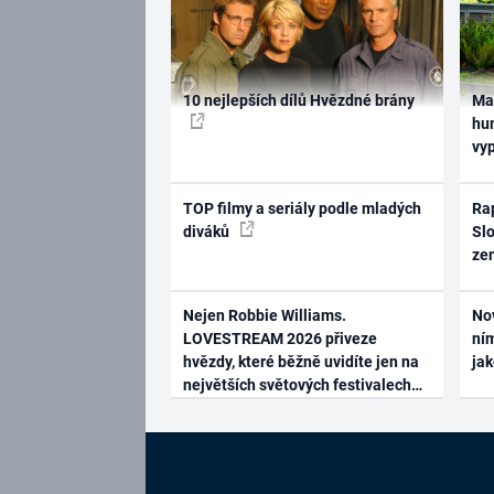
10 nejlepších dílů Hvězdné brány
Ma
hum
vy
TOP filmy a seriály podle mladých
Rap
diváků
Slo
ze
Nejen Robbie Williams.
No
LOVESTREAM 2026 přiveze
ním
hvězdy, které běžně uvidíte jen na
ja
největších světových festivalech