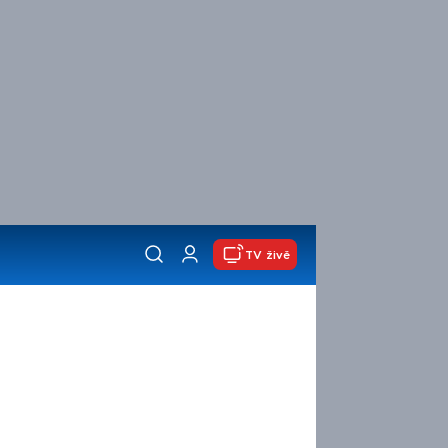
TV živě