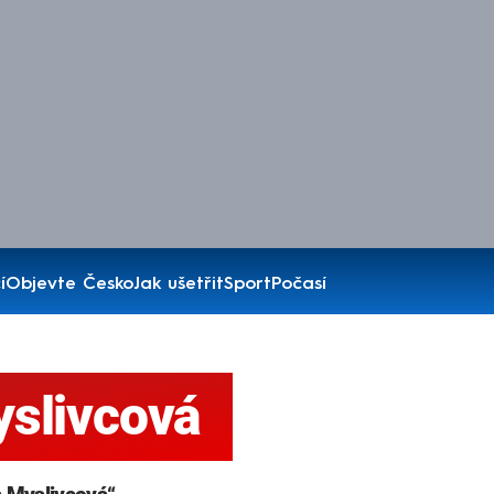
í
Objevte Česko
Jak ušetřit
Sport
Počasí
slivcová