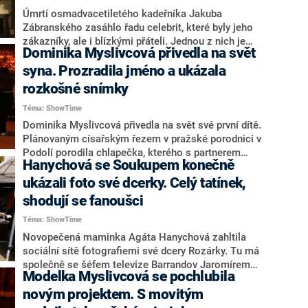
Úmrtí osmadvacetiletého kadeřníka Jakuba
Zábranského zasáhlo řadu celebrit, které byly jeho
zákazníky, ale i blízkými přáteli. Jednou z nich je
Dominika Myslivcová přivedla na svět
přítelkyně Jaromíra Jágra Dominika Branišová.
syna. Prozradila jméno a ukázala
rozkošné snímky
Téma: ShowTime
Dominika Myslivcová přivedla na svět své první dítě.
Plánovaným císařským řezem v pražské porodnici v
Podolí porodila chlapečka, kterého s partnerem
Hanychová se Soukupem konečně
Zdeňkem Chytilem pojmenovali Derian. Radostnou
novinkou se pochlubila na sociální síti.
ukázali foto své dcerky. Celý tatínek,
shodují se fanoušci
Téma: ShowTime
Novopečená maminka Agáta Hanychová zahltila
sociální sítě fotografiemi své dcery Rozárky. Tu má
společně se šéfem televize Barrandov Jaromírem
Modelka Myslivcová se pochlubila
Soukupem a fanoušci se shodují, že je celá po
tatínkovi. Tvář potomka pár ukázal měsíc od porodu.
novým projektem. S movitým