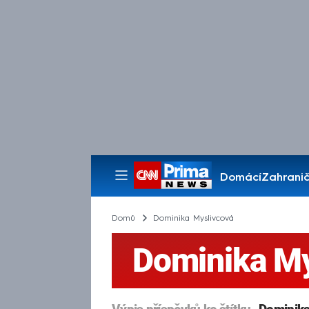
Domácí
Zahranič
Pořady
Domů
Dominika Myslivcová
Dominika My