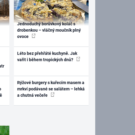
Jednoduchý borůvkový koláč s
drobenkou – vláčný moučník plný
ovoce
Léto bez přehřáté kuchyně. Jak
vařit i během tropických dnů?
atr
Rýžové burgery s kuřecím masem a
o
mrkví podávané se salátem – lehká
ně
a chutná večeře