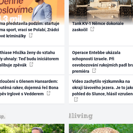
ma představila podzim: startuje
Tank KV-1 Němce dokonale
ma sport, vrací se Polabí, Zrádci
zaskočil
ové kriminálky
thiase Hložka ženy do vztahu
Operace Entebbe ukázala
dy uhnaly: Teď budu iniciátorem
schopnosti Izraele. Při
 slibuje zpěvák
osvobozování rukojmích padl br
premiéra
zloučení s Glenem Hansardem:
Video zachytilo výzkumníka na
outěná rakev, dojemná řeč Bona
okraji lávového jezera. Je to jak
zpěv Irglové s Vedderem
pohled do Slunce, hlásil vzruše