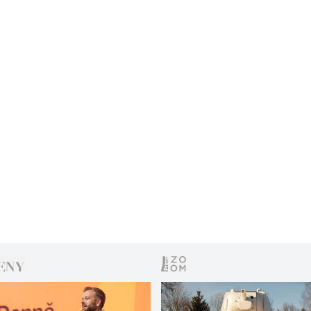
leccos vědět milovníci filmů pro dospělé.