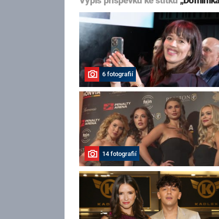
Výpis příspěvků ke štítku
„Dominika
6 fotografií
14 fotografií