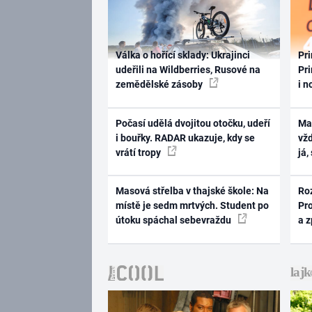
Válka o hořící sklady: Ukrajinci
Pri
udeřili na Wildberries, Rusové na
Pri
zemědělské zásoby
i n
Počasí udělá dvojitou otočku, udeří
Ma
i bouřky. RADAR ukazuje, kdy se
vž
vrátí tropy
já,
Masová střelba v thajské škole: Na
Ro
místě je sedm mrtvých. Student po
Pr
útoku spáchal sebevraždu
a 