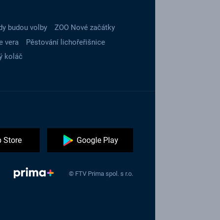
dy budou volby
ZOO Nové začátky
e vera
Pěstování lichořeřišnice
ý koláč
 Store
Google Play
© FTV Prima spol. s r.o.