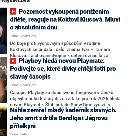
 Myslivcová“
Pozornost vykoupená ponížením
dítěte, reaguje na Koktovi Klusová. Mluví
o absolutním dnu
Téma: ShowTime
Do boje proti výchovným způsobům v rodině
Koktových se přidala i další známá tvář – Tamara
Klusová. Ta chování dvojice k dětem označila za
Playboy hledá novou Playmate:
„absolutní dno“ a odsoudila ty, kteří influencerku
podporují.
Podívejte se, které dívky chtějí fotit pro
slavný časopis
Téma: ShowTime
Časopis Playboy za dobu svého fungování v Česku
objevil mnoho krásných žen a také pro rok 2026 hledá
novou Playmate. Štáb pořadu ShowTime vyrazil s
Náhle zemřel mladý kadeřník slavných.
kamerou na představení finalistek, kde se sešly i
hvězdné krásky z minulých ročníků.
Jeho smrt zdrtila Bendiga i Jágrovu
přítelkyni
Téma: Lidé