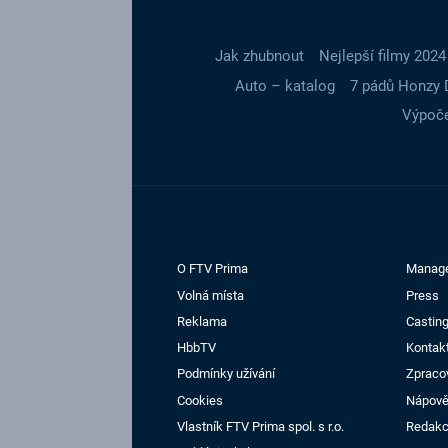
Jak zhubnout
Nejlepší filmy 2024
Auto – katalog
7 pádů Honzy 
Výpoče
O FTV Prima
Manag
Volná místa
Press
Reklama
Casting
HbbTV
Kontak
Podmínky užívání
Zpraco
Cookies
Nápov
Vlastník FTV Prima spol. s r.o.
Redak