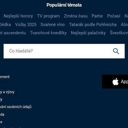
Populární témata
Nejlepší horory
TV program
Změna času
Partie
Počasí
K
Dědka
Volby 2025
Svařené víno
Tatarák podle Pohlreicha
Alo
t ascendentu
Tvarohové knedlíky
Nejlepší palačinky
Švestkov
ement
App
y a výzvy
ty
vání osobních údajů
ěda
ce