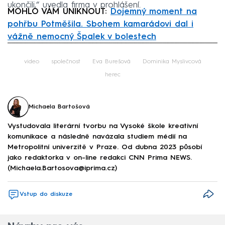
ukončili,“ uvedla firma v prohlášení.
MOHLO VÁM UNIKNOUT:
Dojemný moment na
pohřbu Potměšila. Sbohem kamarádovi dal i
vážně nemocný Špalek v bolestech
Failed to fetch
video
společnost
Eva Burešová
Dominika Myslivcová
herec
Michaela Bartošová
Vystudovala literární tvorbu na Vysoké škole kreativní
komunikace a následně navázala studiem médií na
Metropolitní univerzitě v Praze. Od dubna 2023 působí
jako redaktorka v on-line redakci CNN Prima NEWS.
(Michaela.Bartosova@iprima.cz)
Vstup do diskuze