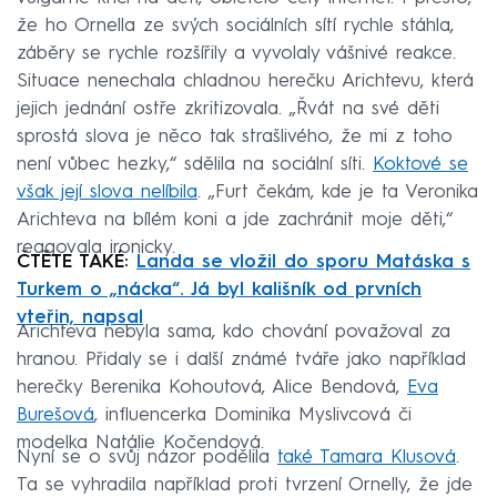
že ho Ornella ze svých sociálních sítí rychle stáhla,
záběry se rychle rozšířily a vyvolaly vášnivé reakce.
Situace nenechala chladnou herečku Arichtevu, která
jejich jednání ostře zkritizovala. „Řvát na své děti
sprostá slova je něco tak strašlivého, že mi z toho
není vůbec hezky,“ sdělila na sociální síti.
Koktové se
však její slova nelíbila
. „Furt čekám, kde je ta Veronika
Arichteva na bílém koni a jde zachránit moje děti,“
reagovala ironicky.
ČTĚTE TAKÉ:
Landa se vložil do sporu Matáska s
Turkem o „nácka“. Já byl kališník od prvních
vteřin, napsal
Arichteva nebyla sama, kdo chování považoval za
hranou. Přidaly se i další známé tváře jako například
herečky Berenika Kohoutová, Alice Bendová,
Eva
Burešová
, influencerka Dominika Myslivcová či
modelka Natálie Kočendová.
Nyní se o svůj názor podělila
také Tamara Klusová
.
Ta se vyhradila například proti tvrzení Ornelly, že jde