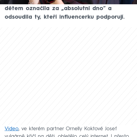
tvář – Tamara Klusová. Ta chování dvojice k
dětem označila za „absolutní dno“ a
odsoudila ty, kteří influencerku podporují.
Video
, ve kterém partner Ornelly Koktové Josef
vulgárně křičí na děti, obletělo celý internet. I přesto,