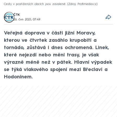
Cesty v postižených obcích jsou zavalené.
Zdroj: Profimedia.cz
ČTK
26. čvn 2021, 07:49
Veřejná doprava v části jižní Moravy,
kterou ve čtvrtek zasáhlo krupobití a
tornádo, zůstává i dnes ochromená. Linek,
které nejezdí nebo mění trasy, je však
výrazně méně než v pátek. Hlavní výpadek
se týká vlakového spojení mezi Břeclaví a
Hodonínem.