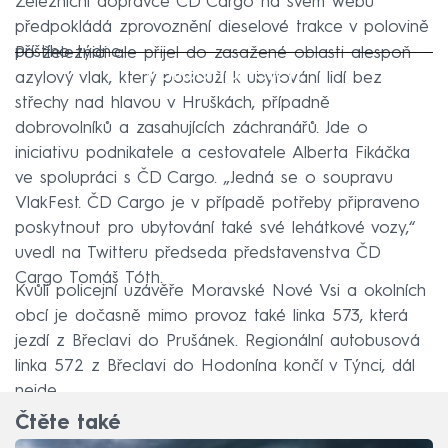
Železniční dopravce ČD Cargo na svém webu
předpokládá zprovoznění dieselové trakce v polovině
příštího týdne.
Po železnici ale přijel do zasažené oblasti alespoň
Failed to fetch
azylový vlak, který poslouží k ubytování lidí bez
střechy nad hlavou v Hruškách, případně
dobrovolníků a zasahujících záchranářů. Jde o
iniciativu podnikatele a cestovatele Alberta Fikáčka
ve spolupráci s ČD Cargo. „Jedná se o soupravu
VlakFest. ČD Cargo je v případě potřeby připraveno
poskytnout pro ubytování také své lehátkové vozy,“
uvedl na Twitteru předseda představenstva ČD
Cargo Tomáš Tóth.
Kvůli policejní uzávěře Moravské Nové Vsi a okolních
obcí je dočasně mimo provoz také linka 573, která
jezdí z Břeclavi do Prušánek. Regionální autobusová
linka 572 z Břeclavi do Hodonína končí v Týnci, dál
nejde.
Čtěte také