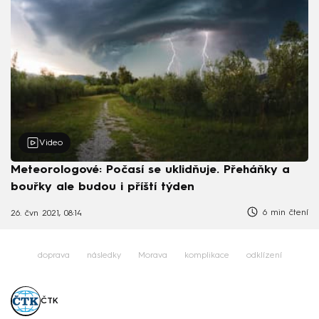
Video
Meteorologové: Počasí se uklidňuje. Přeháňky a
bouřky ale budou i příští týden
6 min čtení
26. čvn 2021, 08:14
doprava
následky
Morava
komplikace
odklízení
ČTK