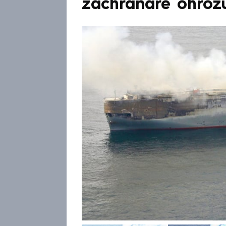
záchranáře ohrožu