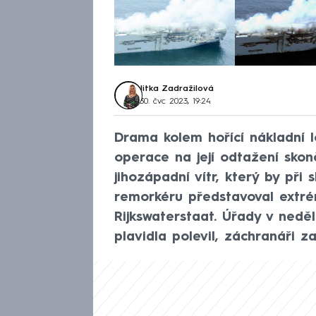
Jitka Zadražilová
30. čvc 2023, 19:24
Drama kolem hořící nákladní l
operace na její odtažení skonči
jihozápadní vítr, který by př
remorkéru představoval extré
Rijkswaterstaat. Úřady v neděl
plavidla polevil, záchranáři za