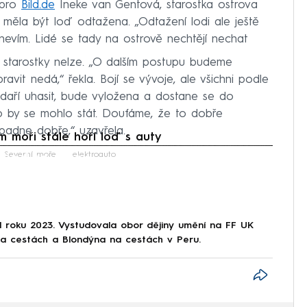
 pro
Bild.de
Ineke van Gentová, starostka ostrova
měla být loď odtažena. „Odtažení lodi ale ještě
nevím. Lidé se tady na ostrově nechtějí nechat
 starostky nelze. „O dalším postupu budeme
ravit nedá,“ řekla. Bojí se vývoje, ale všichni podle
podaří uhasit, bude vyložena a dostane se do
co by se mohlo stát. Doufáme, že to dobře
padne dobře,“ uzavřela.
moři stále hoří loď s auty
iled to fetch
Severní moře
elektroauto
 roku 2023. Vystudovala obor dějiny umění na FF UK
na cestách a Blondýna na cestách v Peru.