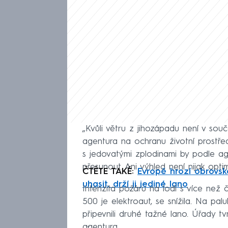
„Kvůli větru z jihozápadu není v sou
agentura na ochranu životní prostře
s jedovatými zplodinami by podle ag
přesunout. Ani výhled není nijak opt
ČTĚTE TAKÉ:
Evropě hrozí obrovsk
uhasit, drží ji jediné lano
Intenzita požáru na lodi s více než 
500 je elektroaut, se snížila. Na palu
připevnili druhé tažné lano. Úřady tv
agentura.