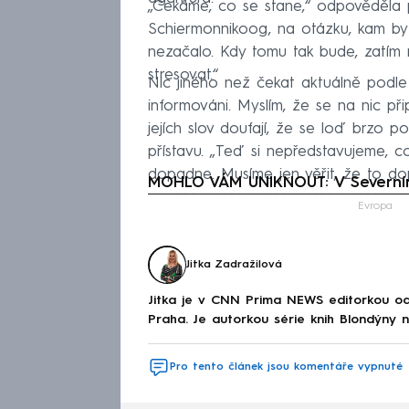
„Čekáme, co se stane,“ odpověděla
Schiermonnikoog, na otázku, kam by 
nezačalo. Kdy tomu tak bude, zatím 
stresovat.“
Nic jiného než čekat aktuálně podle
informováni. Myslím, že se na nic přip
jejích slov doufají, že se loď brzo 
přístavu. „Teď si nepředstavujeme, 
dopadne. Musíme jen věřit, že to do
MOHLO VÁM UNIKNOUT: V Severním 
Fa
Evropa
Jitka Zadražilová
Jitka je v CNN Prima NEWS editorkou od
Praha. Je autorkou série knih Blondýny 
Pro tento článek jsou komentáře vypnuté