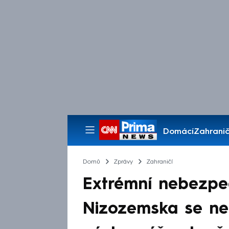
Domácí
Zahranič
Pořady
Domů
Zprávy
Zahraničí
Extrémní nebezpeč
Nizozemska se ne