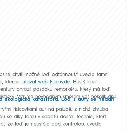
časné chvíli možné loď odtáhnout,“ uvedla tamní
dí, kterou
citoval web Focus.de
. Hustý kouř
entury ohrozil posádku remorkéru, který má loď
imistický. Vítr má nevhodným směrem vát několik dnů.
á ekologická katastrofa. Loď s auty se nedaří
čtyřmi tisícovkami aut na palubě, z nichž zhruba
bu se díky tomu v sobotu dostali technici, kteří
rdí, že loď je neustále pod kontrolou, uvedla