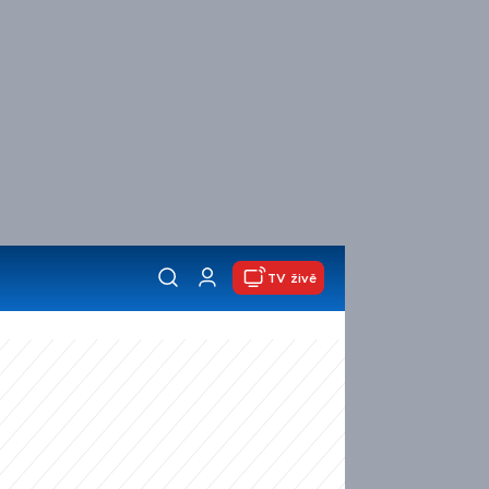
TV živě