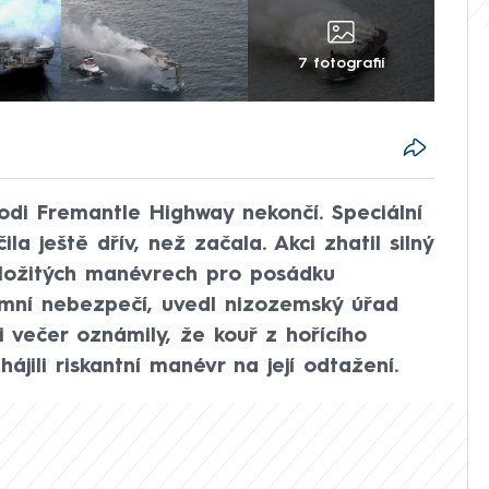
7 fotografií
odi Fremantle Highway nekončí. Speciální
la ještě dřív, než začala. Akci zhatil silný
i složitých manévrech pro posádku
mní nebezpečí, uvedl nizozemský úřad
i večer oznámily, že kouř z hořícího
hájili riskantní manévr na její odtažení.