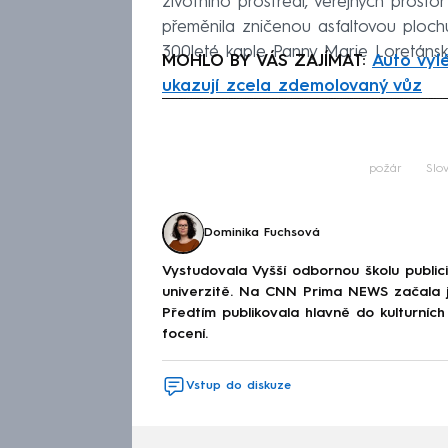
životního prostředí, veřejných prosto
přeměnila zničenou asfaltovou plochu
300leté kaple Panny Marie Loretáns
MOHLO BY VÁS ZAJÍMAT:
Auto vyl
ukazují zcela zdemolovaný vůz
Fa
požár
Slo
Dominika Fuchsová
Vystudovala Vyšší odbornou školu publici
univerzitě. Na CNN Prima NEWS začala ja
Předtím publikovala hlavně do kulturních
focení.
Vstup do diskuze