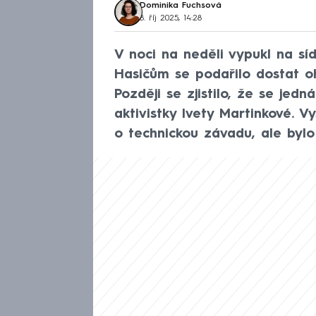
Dominika Fuchsová
8. říj 2025, 14:28
V noci na neděli vypukl na síd
Hasičům se podařilo dostat oh
Později se zjistilo, že se je
aktivistky Ivety Martinkové. V
o technickou závadu, ale bylo