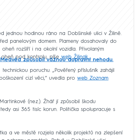
ed jednou hodinou ráno na Dobšinské ulici v Žilině.
 před panelovým domem. Plameny dosahovaly do
 oheň rozšíří i na okolní vozidla. Přivolaným
 oheň pod kontrolu, píše
web Žilinak.
 Medvěd způsobil vážnou dopravní nehodu.
technickou poruchu. „Pověřený příslušník zahájil
 poškození cizí věci,“ uvedla pro
web Zoznam
artinkové (nez.). Žhář jí způsobil škodu
tedy asi 365 tisíc korun. Politička spolupracuje s
tka a ve městě rozjela několik projektů na zlepšení