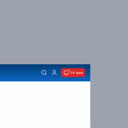
TV živě