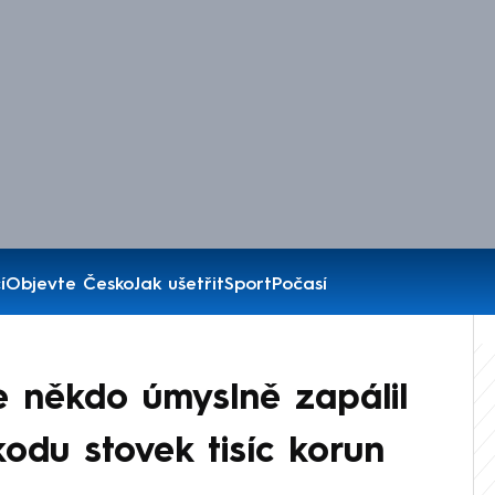
í
Objevte Česko
Jak ušetřit
Sport
Počasí
ce někdo úmyslně zapálil
škodu stovek tisíc korun