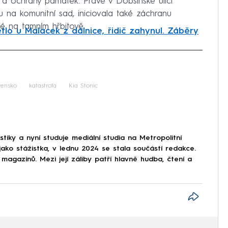
r a ochrany památek. Právě v Dobšinské ulici
 na komunitní sad, iniciovala také záchranu
ké na tamním hřbitově.
étlo u Malacek z dálnice, řidič zahynul. Záběry
iled to fetch
vensko
katastrofa
Kia Stonic
stiky a nyní studuje mediální studia na Metropolitní
ko stážistka, v lednu 2024 se stala součástí redakce.
 magazínů. Mezi její záliby patří hlavně hudba, čtení a