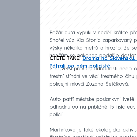
Požár auta vypukl v neděli krátce př
Shořel vůz Kia Stonic zaparkovaný
výšky několika metrů a hrozilo, že se
hasičům se nakonec podařilo dostat
ČTĚTE TAKÉ:
Drama na Slovensku.
Pátrali po něm policisté
S největší pravděpodobností nešlo o 
trestní stíhání ve věci trestného činu
policejní mluvčí Zuzana Šefčíková.
Auto patří městské poslankyni Ivetě M
odhadnutou na přibližně 15 tisíc eur, 
policií.
Martinková je také ekologická aktivis