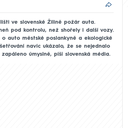
lišti ve slovenské Žilině požár auta.
eň pod kontrolu, než shořely i další vozy.
dná o auto městské poslankyně a ekologické
yšetřování navíc ukázalo, že se nejednalo
 zapáleno úmyslně, píší slovenská média.