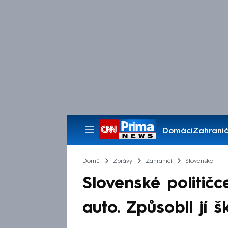
Domácí
Zahranič
Pořady
Domů
Zprávy
Zahraničí
Slovensko
Slovenské politič
auto. Způsobil jí 