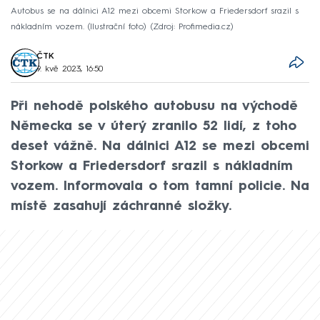
Autobus se na dálnici A12 mezi obcemi Storkow a Friedersdorf srazil s
nákladním vozem. (Ilustrační foto)
Zdroj: Profimedia.cz
ČTK
9. kvě 2023, 16:50
Při nehodě polského autobusu na východě
Německa se v úterý zranilo 52 lidí, z toho
deset vážně. Na dálnici A12 se mezi obcemi
Storkow a Friedersdorf srazil s nákladním
vozem. Informovala o tom tamní policie. Na
místě zasahují záchranné složky.