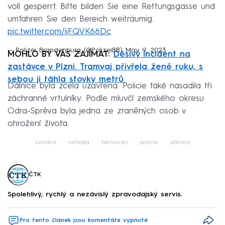
voll gesperrt. Bitte bilden Sie eine Rettungsgasse und
umfahren Sie den Bereich weiträumig.
pic.twitter.com/ijFQVK66Dc
— Polizei Brandenburg (@PolizeiBB)
May 9, 2023
MOHLO BY VÁS ZAJÍMAT:
Děsivý incident na
zastávce v Plzni. Tramvaj přivřela ženě ruku, s
sebou ji táhla stovky metrů
Dálnice byla zcela uzavřena. Policie také nasadila tři
záchranné vrtulníky. Podle mluvčí zemského okresu
Odra-Spréva byla jedna ze zraněných osob v
ohrožení života.
zranění
nehoda
Německo
policie
dálnice
ČTK
Spolehlivý, rychlý a nezávislý zpravodajský servis.
Pro tento článek jsou komentáře vypnuté