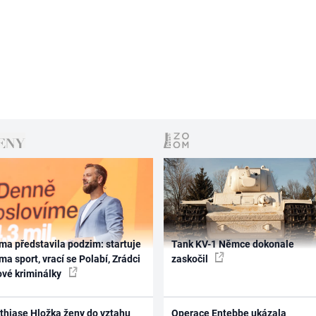
ma představila podzim: startuje
Tank KV-1 Němce dokonale
ma sport, vrací se Polabí, Zrádci
zaskočil
ové kriminálky
thiase Hložka ženy do vztahu
Operace Entebbe ukázala