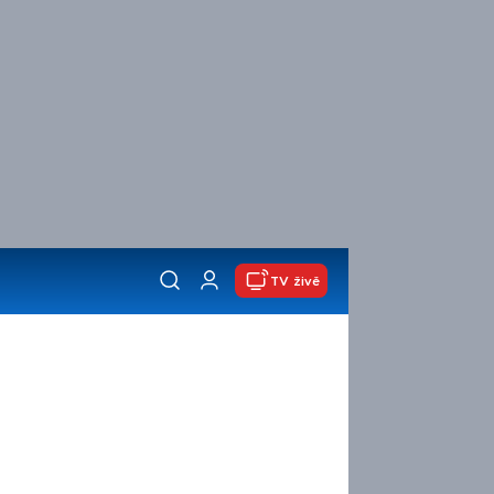
TV živě