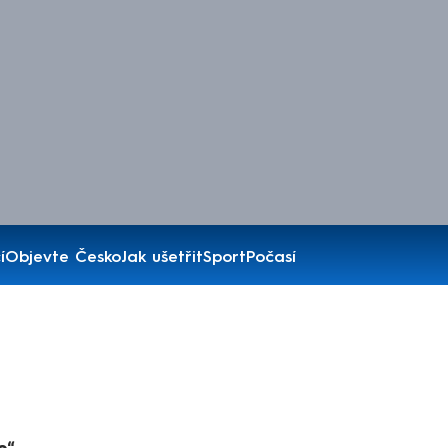
í
Objevte Česko
Jak ušetřit
Sport
Počasí