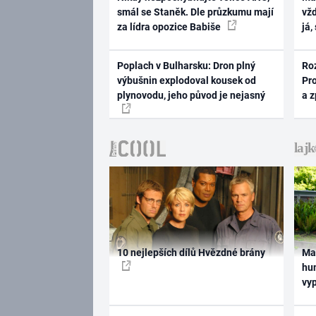
smál se Staněk. Dle průzkumu mají
vž
za lídra opozice Babiše
já,
Poplach v Bulharsku: Dron plný
Ro
výbušnin explodoval kousek od
Pr
plynovodu, jeho původ je nejasný
a 
10 nejlepších dílů Hvězdné brány
Ma
hum
vy