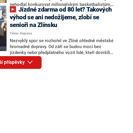
nehodlal konkurovat milionářským basketbalistům,
Jízdné zdarma od 80 let? Takových
krasobruslař v penzi místo toho zkoušel štěstí v
konkurzu na tanečníky, kteří baví publikum slavného
výhod se ani nedožijeme, zlobí se
klubu Golden State Warriors během zápasových
senioři na Zlínsku
přestávek. Nadšený snowboardista se nakonec dostal
Téma: Doprava
až do finálového výběru, při jeho kreacích na divoký
hip hop od Snoop Dogga tleskala i hvězda oscarového
Nezvyklý spor se rozhořel ve Zlíně ohledně městské
muzikálu West Side Story.
hromadné dopravy. Od září se budou moci bez
jízdenky nebo předplatného vozit lidé, kteří dovršili
věku osmdesáti let. Část zastupitelů i veřejnosti se
ší příspěvky
ale bouří. Věková hranice je podle kritiků příliš vysoká.