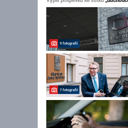
Výpis příspěvků ke štítku
„důchodc
9 fotografií
7 fotografií