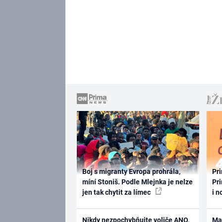
Boj s migranty Evropa prohrála,
Pri
míní Stoniš. Podle Mlejnka je nelze
Pri
jen tak chytit za límec
i n
Nikdy nezpochybňujte voliče ANO,
Ma