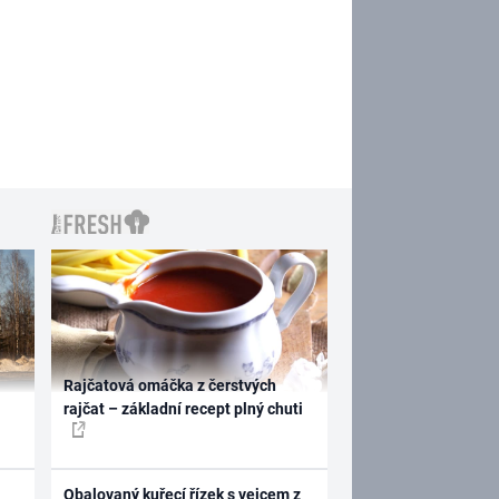
Rajčatová omáčka z čerstvých
rajčat – základní recept plný chuti
Obalovaný kuřecí řízek s vejcem z