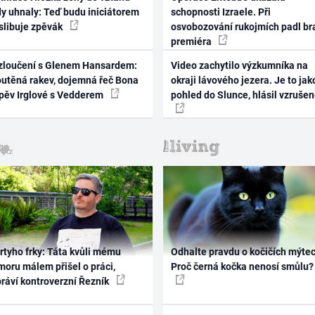
dy uhnaly: Teď budu iniciátorem
schopnosti Izraele. Při
 slibuje zpěvák
osvobozování rukojmích padl br
premiéra
zloučení s Glenem Hansardem:
Video zachytilo výzkumníka na
outěná rakev, dojemná řeč Bona
okraji lávového jezera. Je to jak
zpěv Irglové s Vedderem
pohled do Slunce, hlásil vzruše
rtyho frky: Táta kvůli mému
Odhalte pravdu o kočičích mýtec
oru málem přišel o práci,
Proč černá kočka nenosí smůlu?
práví kontroverzní Řezník