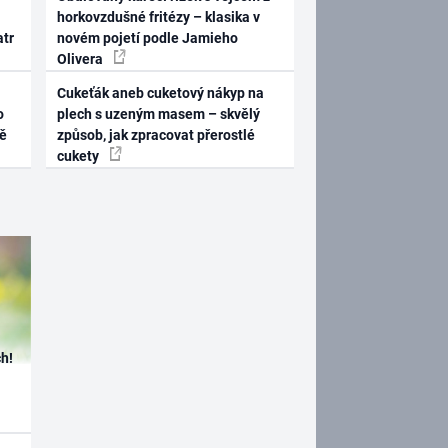
horkovzdušné fritézy – klasika v
atr
novém pojetí podle Jamieho
Olivera
Cukeťák aneb cuketový nákyp na
o
plech s uzeným masem – skvělý
ně
způsob, jak zpracovat přerostlé
cukety
h!