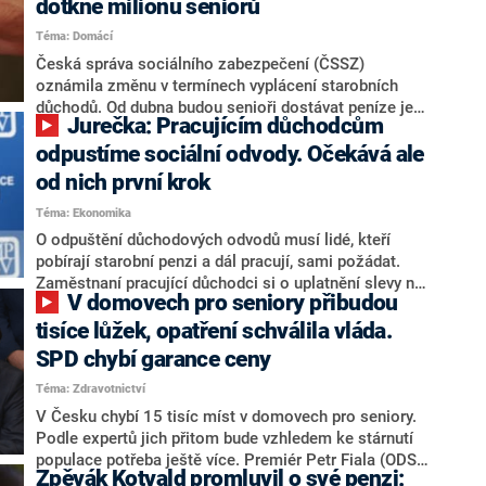
dotkne milionu seniorů
vysílání CNN Prima NEWS upozornil, že stát by měl v
Téma: Domácí
budoucnu myslet i na méně majetné důchodce.
Česká správa sociálního zabezpečení (ČSSZ)
oznámila změnu v termínech vyplácení starobních
důchodů. Od dubna budou senioři dostávat peníze jen
Jurečka: Pracujícím důchodcům
v první polovině měsíce. Novinka bude zaváděna
postupně až do července.
odpustíme sociální odvody. Očekává ale
od nich první krok
Téma: Ekonomika
O odpuštění důchodových odvodů musí lidé, kteří
pobírají starobní penzi a dál pracují, sami požádat.
Zaměstnaní pracující důchodci si o uplatnění slevy na
V domovech pro seniory přibudou
pojistném řeknou svému zaměstnavateli, osoby
samostatně výdělečně činné se pak obrátí na sociální
tisíce lůžek, opatření schválila vláda.
správu. Postup na tiskové konferenci představili
SPD chybí garance ceny
ministr práce Marian Jurečka (KDU-ČSL) a ústřední
Téma: Zdravotnictví
ředitel České správy sociálního zabezpečení (ČSSZ)
František Boháček.
V Česku chybí 15 tisíc míst v domovech pro seniory.
Podle expertů jich přitom bude vzhledem ke stárnutí
populace potřeba ještě více. Premiér Petr Fiala (ODS)
Zpěvák Kotvald promluvil o své penzi:
s ministrem práce a sociálních věcí Marianem