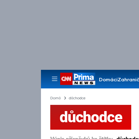
Domácí
Zahranič
Pořady
Domů
důchodce
důchodce