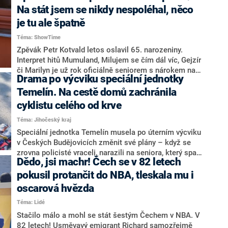
Jurečkou (KDU-ČSL) a šéfem státní kasy Zbyňkem
Na stát jsem se nikdy nespoléhal, něco
Stanjurou (ODS) proto podepsali s Českou asociací
je tu ale špatně
pojišťoven (ČAP) memorandum, které má zajistit
Téma: ShowTime
vznik 2 500 nových lůžek dlouhodobé péče.
Opozičnímu SPD vadí, že v dokumentu schází garance
Zpěvák Petr Kotvald letos oslavil 65. narozeniny.
ceny za služby.
Interpret hitů Mumuland, Milujem se čím dál víc, Gejzír
či Marilyn je už rok oficiálně seniorem s nárokem na
Drama po výcviku speciální jednotky
starobní důchod. Jak je s jeho výší spokojený?
Temelín. Na cestě domů zachránila
cyklistu celého od krve
Téma: Jihočeský kraj
Speciální jednotka Temelín musela po úterním výcviku
v Českých Budějovicích změnit své plány – když se
zrovna policisté vraceli, narazili na seniora, který spadl
Dědo, jsi machr! Čech se v 82 letech
z kola a silně krvácel. Informovali o tom na sociální
síti X.
pokusil protančit do NBA, tleskala mu i
oscarová hvězda
Téma: Lidé
Stačilo málo a mohl se stát šestým Čechem v NBA. V
82 letech! Usměvavý emigrant Richard samozřejmě