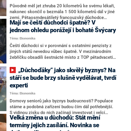
prohlášení změny slíbila. Zrušila by tak část
Původně měl jet zhruba 20 kilometrů ke svému lékaři,
důchodové reformy k udržitelnosti systému penzí,
nakonec skončil o bezmála 1 500 kilometrů dál v jiné
kterou prosadila minulá vláda.
zemi. Pětaosmdesátiletý francouzský důchodce
Mají se čeští důchodci špatně? V
vyrazil začátkem listopadu z města Chatillon-sur-
Thouet do nedaleké obce Airvault, nakonec ale z
jednom ohledu porážejí i bohaté Švýcary
neznámých příčin skončil v chorvatském hotelu. O
Téma: Ekonomika
kuriózním případu informovala regionální radiová
Čeští důchodci si v porovnání s ostatními penzisty z
stanice Ici Poitou a převzal jej například pařížský
jiných států nevedou vůbec špatně. V mezinárodním
deník Le Parisien.
žebříčku obsadili šestnácté místo z TOP pětadvaceti
států. V jedné kategorii dokonce porážejí všechny
ostatní. Jedná se o materiální blahobyt, ve kterém za
„Důchoďáky“ jako skvělý byznys? Na
sebou nechávají penzisty ze Švýcarska, Norska nebo
stáří se bude brzy slušně vydělávat, tvrdí
Německa. V kvalitě života ale tuzemští senioři
experti
pokulhávají.
Téma: Ekonomika
Domovy seniorů jako byznys budoucnosti? Populace
stárne a podobná zařízení budou čím dál potřebnější.
S vidinou zisku do nich začínají investovat i velcí
Velká změna u důchodů: Stát mění
hráči. Podle ekonomů půjde v následujících letech na
stáří vydělávat nemalé peníze. A nemusí jít jenom o
termíny jejich zasílání. Novinka se
takzvané „důchoďáky“. Sociolog Pavel Rusý ve