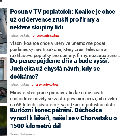
e“
Posun v TV poplatcích: Koalice je chce
už od července zrušit pro firmy a
některé skupiny lidí
Téma: Média
Aktualizováno
■
Vládní koalice chce v úterý ve Sněmovně podat
poslanecký návrh zákona, který zruší televizní a
rozhlasové poplatky pro seniory, firmy, nezaopatřené
Do penze půjdeme dřív a bude vyšší.
mladé lidi do 26 let nebo osoby s tělesným
postižením. Výnos z poplatků by se tak měl vrátit do
Juchelka už chystá návrh, kdy se
stavu z roku 2024. Po jednání koaliční rady to uvedl
dočkáme?
předseda SPD a Sněmovny Tomio Okamura. Ministr
Téma: Vláda
Aktualizováno
kultury Oto Klempíř (za Motoristy) oznámil, že v rámci
■
týdnů představí komplexní novelu, nicméně hlavní cíl –
Ministerstvo práce připraví v brzké době návrh
zrušení poplatků – zůstává. Podle jeho předchůdce
důchodové novely se zastropováním penzijního věku
Martina Baxy (ODS) znamená návrh zásadní osekání
na 65 letech, návratem k valorizaci o polovinu růstu
Kuriózní konec pátrání. Důchodce
příjmů pro daná média.
reálných mezd místo třetiny, s navyšováním důchodu
za práci v penzi a se zvednutím penze podle věku.
vyrazil k lékaři, našel se v Chorvatsku o
Norma by mohla platit od příštího roku. Novinářům to
1500 kilometrů dál
ve středu řekl ministr práce Aleš Juchelka (ANO).
Téma: Zahraničí
Vláda ANO, SPD a Motoristů v programovém