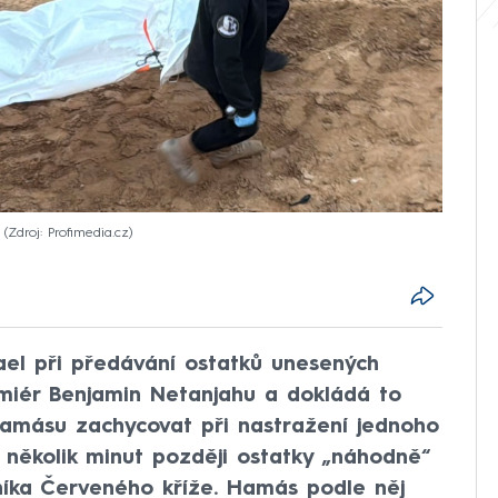
Zdroj: Profimedia.cz
ael při předávání ostatků unesených
remiér Benjamin Netanjahu a dokládá to
amásu zachycovat při nastražení jednoho
o několik minut později ostatky „náhodně“
níka Červeného kříže. Hamás podle něj