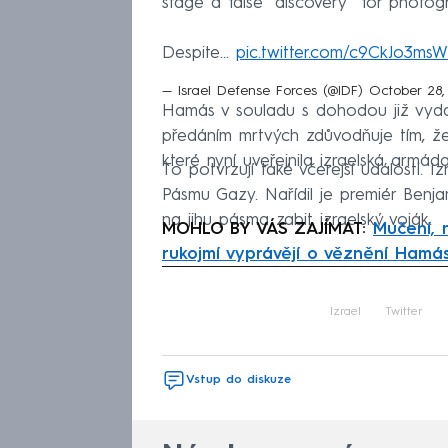
stage a false “discovery” for photog
Despite…
pic.twitter.com/c9CkJo3msW
— Israel Defense Forces (@IDF)
October 28,
Hamás v souladu s dohodou již vydal
předáním mrtvých zdůvodňuje tím, že
které nyní uveřejnila izraelská armád
To potvrzují také včerejší události. 
Pásmu Gazy. Nařídil je premiér Benj
na jihu pásma zabit izraelský voják.
MOHLO BY VÁS ZAJÍMAT:
Mučení, n
rukojmí vyprávějí o věznění Ham
Fa
Izrael
Twitter
Vstup do diskuze