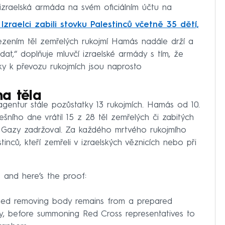
e izraelská armáda na svém oficiálním účtu na
zraelci zabili stovku Palestinců včetně 35 dětí,
ezením těl zemřelých rukojmí Hamás nadále drží a
dat,“ doplňuje mluvčí izraelské armády s tím, že
y k převozu rukojmích jsou naprosto
na těla
gentur stále pozůstatky 13 rukojmích. Hamás od 10.
nešního dne vrátil 15 z 28 těl zemřelých či zabitých
u Gazy zadržoval. Za každého mrtvého rukojmího
inců, kteří zemřeli v izraelských věznicích nebo při
 and here’s the proof:
lmed removing body remains from a prepared
y, before summoning Red Cross representatives to