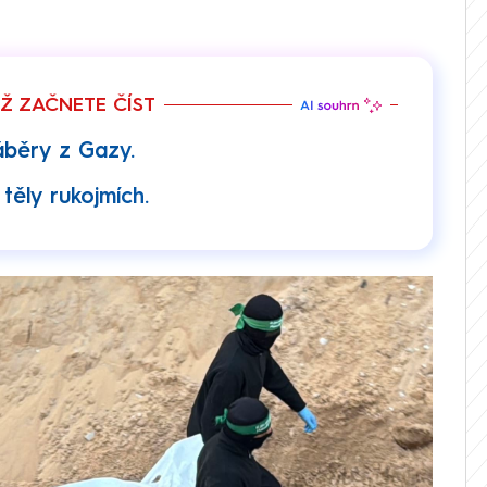
EŽ ZAČNETE ČÍST
záběry z Gazy.
těly rukojmích.