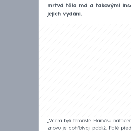
mrtvá těla má a takovými ins
jejich vydání.
„Včera byli teroristé Hamásu natočeni
znovu je pohřbívají poblíž. Poté pře