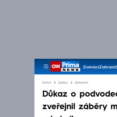
Domácí
Zahranič
Pořady
Domů
Zprávy
Zahraničí
Důkaz o podvodec
zveřejnil záběry 