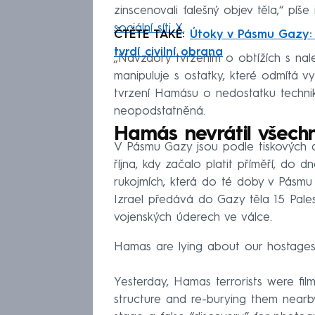
zinscenovali falešný objev těla,“ píš
sociální síti X
.
ČTĚTE TAKÉ:
Útoky v Pásmu Gazy: I
tvrdí civilní obrana
„Navzdory tvrzením o obtížích s nal
manipuluje s ostatky, které odmítá vy
tvrzení Hamásu o nedostatku technik
neopodstatněná.
Hamás nevrátil všech
V Pásmu Gazy jsou podle tiskových a
října, kdy začalo platit příměří, do d
rukojmích, která do té doby v Pásm
Izrael předává do Gazy těla 15 Palest
vojenských úderech ve válce.
Hamas are lying about our hostages
Yesterday, Hamas terrorists were fi
structure and re-burying them nearb