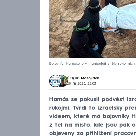
Bojovníci Hamásu prý manipulují s těly rukojmích.
ČTK
,
Jiří Masojídek
29. říj 2025, 22:03
Hamás se pokusil podvést Izr
rukojmí. Tvrdí to izraelský p
videem, které má bojovníky H
z těl na místo, kde jsou pak 
objeveny za přihlížení pracov