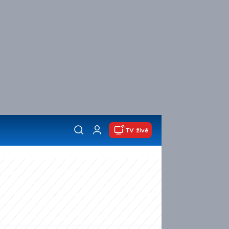
TV živě