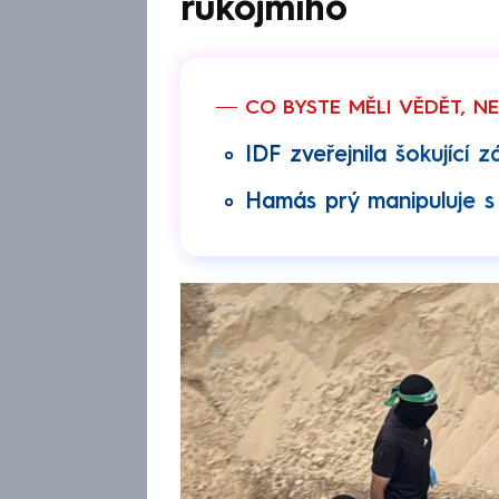
rukojmího
CO BYSTE MĚLI VĚDĚT, N
IDF zveřejnila šokující 
Hamás prý manipuluje s 