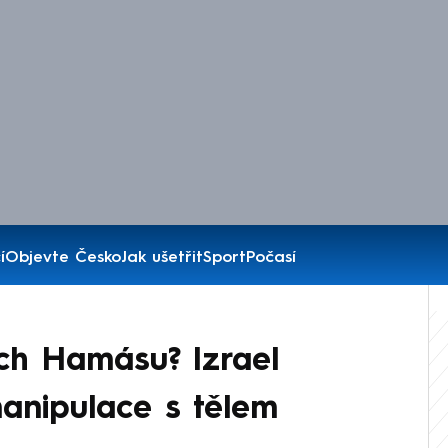
í
Objevte Česko
Jak ušetřit
Sport
Počasí
h Hamásu? Izrael
manipulace s tělem