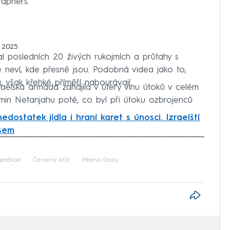
raphers.
 2025
 posledních 20 živých rukojmích a průtahy s
 neví, kde přesně jsou. Podobná videa jako to,
a, však křehké příměří nabourávají.
Izraelská armáda zahájila v úterý vlnu útoků v celém
amin Netanjahu poté, co byl při útoku ozbrojenců
edostatek jídla i hraní karet s únosci. Izraelští
ásem
iled to fetch
podvod
Červený kříž
Pásmo Gazy