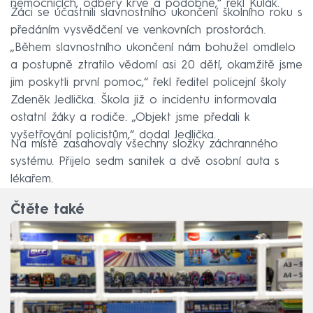
nemocnicích, odběry krve a podobně,“ řekl Kulák.
Žáci se účastnili slavnostního ukončení školního roku s
předáním vysvědčení ve venkovních prostorách.
„Během slavnostního ukončení nám bohužel omdlelo
a postupně ztratilo vědomí asi 20 dětí, okamžitě jsme
jim poskytli první pomoc,“ řekl ředitel policejní školy
Zdeněk Jedlička. Škola již o incidentu informovala
ostatní žáky a rodiče. „Objekt jsme předali k
vyšetřování policistům,“ dodal Jedlička.
Na místě zasahovaly všechny složky záchranného
systému. Přijelo sedm sanitek a dvě osobní auta s
lékařem.
Čtěte také