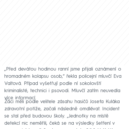
„Před devátou hodinou ranní jsme přijali oznámení o
hromadném kolapsu osob,“ řekla policejní mluvčí Eva
Valtová. Případ vyšetřují podle ní sokolovští
kriminalisté, technici i psovodi. Mluvčí zatím neuvedla
více informací.
Žáci měli podle velitele zásahu hasičů Josefa Kuláka
zdravotní potíže, začali následně omdlévat. Incident
se stal před budovou školy. „Jednotky na místě
detekcí nic neměřili, čeká se na výsledky šetření v