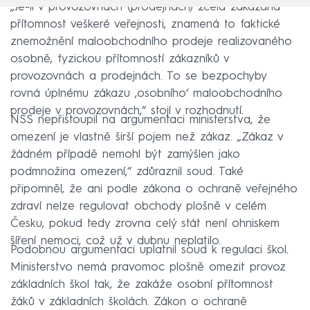
„Je-li v provozovnách (prodejnách) zcela zakázána
přítomnost veškeré veřejnosti, znamená to faktické
znemožnění maloobchodního prodeje realizovaného
osobně, fyzickou přítomností zákazníků v
provozovnách a prodejnách. To se bezpochyby
rovná úplnému zákazu ‚osobního‘ maloobchodního
prodeje v provozovnách,“ stojí v rozhodnutí.
NSS nepřistoupil na argumentaci ministerstva, že
omezení je vlastně širší pojem než zákaz. „Zákaz v
žádném případě nemohl být zamýšlen jako
podmnožina omezení,“ zdůraznil soud. Také
připomněl, že ani podle zákona o ochraně veřejného
zdraví nelze regulovat obchody plošně v celém
Česku, pokud tedy zrovna celý stát není ohniskem
šíření nemoci, což už v dubnu neplatilo.
Podobnou argumentaci uplatnil soud k regulaci škol.
Ministerstvo nemá pravomoc plošně omezit provoz
základních škol tak, že zakáže osobní přítomnost
žáků v základních školách. Zákon o ochraně