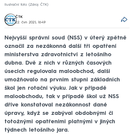
Ilustrační foto
Zdroj: ČTK
ČTK
22. čvn 2021, 16:49
Nejvyšší správní soud (NSS) v úterý zpětně
označil za nezákonná další tři opatření
ministerstva zdravotnictví z letošního
dubna. Dvě z nich v různých časových
úsecích regulovala maloobchod, další
umožňovalo na prvním stupni základních
škol jen rotační výuku. Jak v případě
maloobchodu, tak v případě škol už NSS
dříve konstatoval nezákonnost dané
úpravy, když se zabýval obdobnými či
totožnými opatřeními platnými v jiných
týdnech letošního jara.