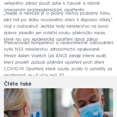
veřejného zdraví slouží spíše k časově a místně
omezeným protiepidemickým opatřením.
„Nejde a nemůže jít o plošný nástroj podobný tomu,
jaký má po dobu nouzového stavu k dispozici vláda,“
stojí v rozhodnutí. Jestliže tedy ministerstvo na konci
dubna zavedlo jen rotační výuku, překročilo meze,
které mu pro epidemická opatření dává zákon.
Překračování kompetencí a nedostatečné odůvodnění
vytkl NSS ministerstvu zdravotnictví opakovaně.
Ministr Adam Vojtěch (za ANO) zahájil interní audit,
který prověří způsob přijímání opatření proti šíření
COVID-19. Opatření, které soudy zrušily či označily za
nezákonná, je už více než 20.
Čtěte také