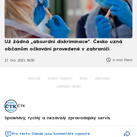
Už žádná „absurdní diskriminace“. Česko uzná
občanům očkování provedené v zahraničí
6 min čtení
21. čvn 2021, 18:50
obchod
Adam Vojtěch
školy
obchody
základní škola
ČTK
Spolehlivý, rychlý a nezávislý zpravodajský servis.
Pro tento článek jsou komentáře vypnuté