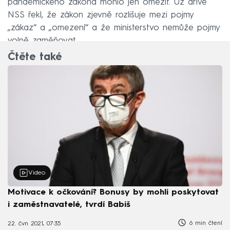
pandemického zákona mohlo jen omezit. Už dříve
NSS řekl, že zákon zjevně rozlišuje mezi pojmy
„zákaz“ a „omezení“ a že ministerstvo nemůže pojmy
volně zaměňovat.
Čtěte také
Video
Motivace k očkování? Bonusy by mohli poskytovat
i zaměstnavatelé, tvrdí Babiš
6 min čtení
22. čvn 2021, 07:35