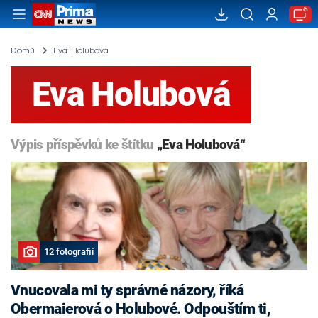
Domů
Eva Holubová
Eva Holubová
Výpis příspěvků ke štítku
„Eva Holubová“
12 fotografií
Vnucovala mi ty správné názory, říká
Obermaierová o Holubové. Odpouštím ti,