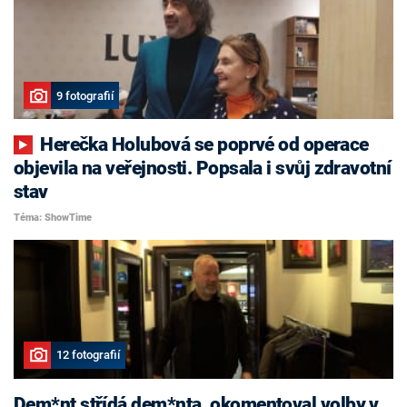
9 fotografií
Herečka Holubová se poprvé od operace
objevila na veřejnosti. Popsala i svůj zdravotní
stav
Téma: ShowTime
12 fotografií
Dem*nt střídá dem*nta, okomentoval volby v