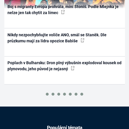
Boj s migranty Evropa prohrála, míní Stoniš. Podle Mlejnka je
nelze jen tak chytit za límec
Nikdy nezpochybňujte voliče ANO, smál se Staněk. Dle
průzkumu mají za lídra opozice Babiše
Poplach v Bulharsku: Dron plný výbušnin explodoval kousek od
plynovodu, jeho původ je nejasný
Populární témata