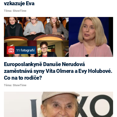
vzkazuje Eva
Téma: ShowTime
11 fotografií
Europoslankyně Danuše Nerudová
zaměstnává syny Víta Olmera a Evy Holubové.
Co na to rodiče?
Téma: ShowTime