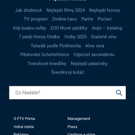
Jak zhubnout
Nejlepší filmy 2024
Nejlepší horory
TV program
Změna času
Partie
Počasí
Kdy budou volby
ZOO Nové začátky
Auto – katalog
7 pádů Honzy Dědka
Volby 2025
Svařené víno
Tatarák podle Pohlreicha
Aloe vera
Pěstování lichořeřišnice
Výpočet ascendentu
Tvarohové knedlíky
Nejlepší palačinky
Švestkový koláč
O FTV Prima
Management
Volná místa
Press
Reklama
Castingy a výzvy