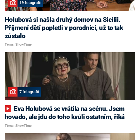
19 fotografií
Holubová si našla druhý domov na Sicílii.
Příjmení dětí popletli v porodnici, už to tak
zůstalo
Téma: ShowTime
7 fotografií
Eva Holubová se vrátila na scénu. Jsem
hovado, ale jdu do toho kvůli ostatním, říká
Téma: ShowTime