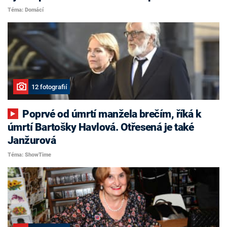
Téma: Domácí
12 fotografií
Poprvé od úmrtí manžela brečím, říká k
úmrtí Bartošky Havlová. Otřesená je také
Janžurová
Téma: ShowTime