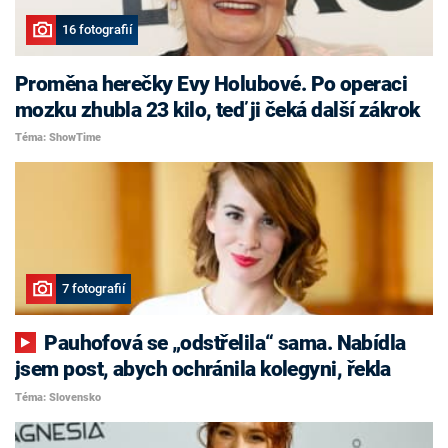
16 fotografií
Proměna herečky Evy Holubové. Po operaci
mozku zhubla 23 kilo, teď ji čeká další zákrok
Téma: ShowTime
7 fotografií
Pauhofová se „odstřelila“ sama. Nabídla
jsem post, abych ochránila kolegyni, řekla
Téma: Slovensko