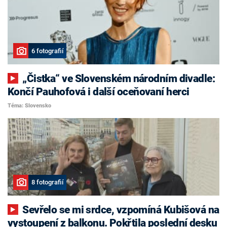
6 fotografií
„Čistka“ ve Slovenském národním divadle:
Končí Pauhofová i další oceňovaní herci
Téma: Slovensko
8 fotografií
Sevřelo se mi srdce, vzpomíná Kubišová na
vystoupení z balkonu. Pokřtila poslední desku