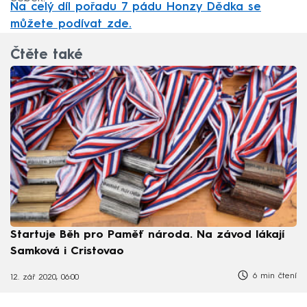
Na celý díl pořadu 7 pádu Honzy Dědka se
můžete podívat zde.
Čtěte také
Startuje Běh pro Paměť národa. Na závod lákají
Samková i Cristovao
6 min čtení
12. zář 2020, 06:00