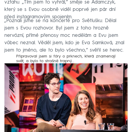
vztahu. „Tím jsem to vyhrál,“ směje se Adamczyk,
který se s Evou osobně viděl poprvé jen pár dní
před instagramovým spojením.
„Poznali jsme se na koncertě pro Světlušku. Dělal
jsem s Evou rozhovor. Byl jsem z toho hrozně
nervózní, přímé přenosy moc nedělám a Evu jsem
vůbec neznal. Věděl jsem, kdo je Eva Samková, znal
jsem to jméno, ale to bylo všechno,“ svěřil se herec.
Připravoval jsem si fóry o prknech, která znamenají
svět, a bylo to strašně trapný...