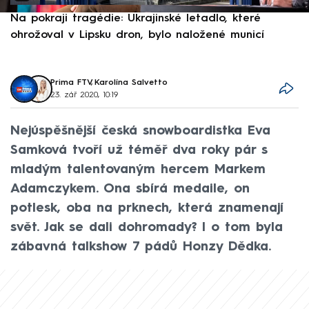
Na pokraji tragédie: Ukrajinské letadlo, které
P
ohrožoval v Lipsku dron, bylo naložené municí
e
Prima FTV
,
Karolína Salvetto
23. zář 2020, 10:19
Nejúspěšnější česká snowboardistka Eva
Samková tvoří už téměř dva roky pár s
mladým talentovaným hercem Markem
Adamczykem. Ona sbírá medaile, on
potlesk, oba na prknech, která znamenají
svět. Jak se dali dohromady? I o tom byla
zábavná talkshow 7 pádů Honzy Dědka.