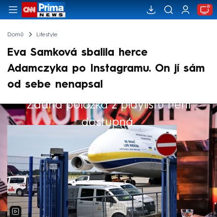
Domů
Lifestyle
Eva Samková sbalila herce
Adamczyka po Instagramu. On jí sám
od sebe nenapsal
Žádná položka z playlistu není
Výběr redakce
dostupná.