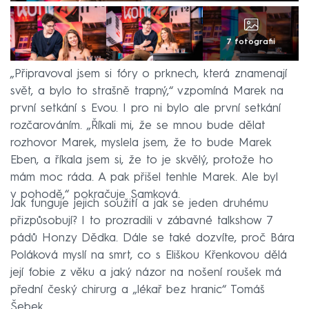
7 fotografií
„Připravoval jsem si fóry o prknech, která znamenají
svět, a bylo to strašně trapný,“ vzpomíná Marek na
první setkání s Evou. I pro ni bylo ale první setkání
rozčarováním. „Říkali mi, že se mnou bude dělat
rozhovor Marek, myslela jsem, že to bude Marek
Eben, a říkala jsem si, že to je skvělý, protože ho
mám moc ráda. A pak přišel tenhle Marek. Ale byl
v pohodě,“ pokračuje Samková.
Jak funguje jejich soužití a jak se jeden druhému
přizpůsobují? I to prozradili v zábavné talkshow 7
pádů Honzy Dědka. Dále se také dozvíte, proč Bára
Poláková myslí na smrt, co s Eliškou Křenkovou dělá
její fobie z věku a jaký názor na nošení roušek má
přední český chirurg a „lékař bez hranic“ Tomáš
Šebek.