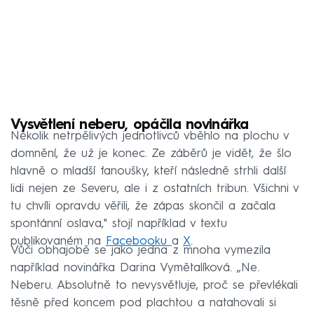
Vysvětlení neberu, opáčila novinářka
Několik netrpělivých jednotlivců vběhlo na plochu v
domnění, že už je konec. Ze záběrů je vidět, že šlo
hlavně o mladší fanoušky, kteří následně strhli další
lidi nejen ze Severu, ale i z ostatních tribun. Všichni v
tu chvíli opravdu věřili, že zápas skončil a začala
spontánní oslava," stojí například v textu
publikovaném na
Facebooku
a
X
.
Vůči obhajobě se jako jedna z mnoha vymezila
například novinářka Darina Vymětalíková. „Ne.
Neberu. Absolutně to nevysvětluje, proč se převlékali
těsně před koncem pod plachtou a natahovali si