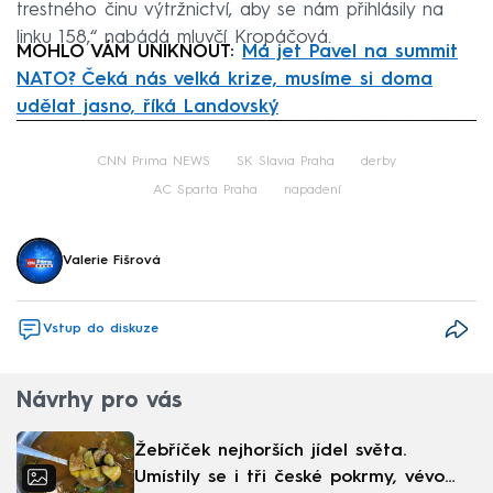
trestného činu výtržnictví, aby se nám přihlásily na
linku 158,“ nabádá mluvčí Kropáčová.
MOHLO VÁM UNIKNOUT:
Má jet Pavel na summit
NATO? Čeká nás velká krize, musíme si doma
udělat jasno, říká Landovský
Failed to fetch
CNN Prima NEWS
SK Slavia Praha
derby
AC Sparta Praha
napadení
Valerie Fišrová
Vstup do diskuze
Návrhy pro vás
Žebříček nejhorších jídel světa.
Umístily se i tři české pokrmy, vévodí