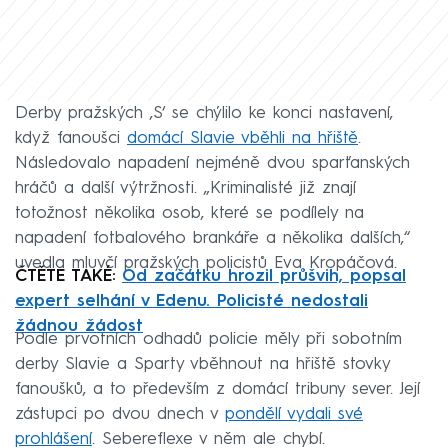
Derby pražských ‚S‘ se chýlilo ke konci nastavení,
když fanoušci
domácí Slavie vběhli na hřiště
.
Následovalo napadení nejméně dvou sparťanských
hráčů a další výtržnosti. „Kriminalisté již znají
totožnost několika osob, které se podílely na
napadení fotbalového brankáře a několika dalších,“
uvedla mluvčí pražských policistů Eva Kropáčová.
ČTĚTE TAKÉ:
Od začátku hrozil průšvih, popsal
expert selhání v Edenu. Policisté nedostali
žádnou žádost
Podle prvotních odhadů policie měly při sobotním
derby Slavie a Sparty vběhnout na hřiště stovky
fanoušků, a to především z domácí tribuny sever. Její
zástupci po dvou dnech v
pondělí vydali své
prohlášení
. Sebereflexe v něm ale chybí.