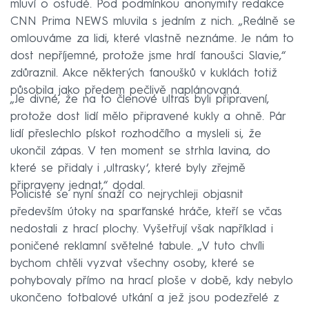
mluví o ostudě. Pod podmínkou anonymity redakce
CNN Prima NEWS mluvila s jedním z nich. „Reálně se
omlouváme za lidi, které vlastně neznáme. Je nám to
dost nepříjemné, protože jsme hrdí fanoušci Slavie,“
zdůraznil. Akce některých fanoušků v kuklách totiž
působila jako předem pečlivě naplánovaná.
„Je divné, že na to členové ultras byli připravení,
protože dost lidí mělo připravené kukly a ohně. Pár
lidí přeslechlo pískot rozhodčího a mysleli si, že
ukončil zápas. V ten moment se strhla lavina, do
které se přidaly i ‚ultrasky‘, které byly zřejmě
připraveny jednat,“ dodal.
Policisté se nyní snaží co nejrychleji objasnit
především útoky na sparťanské hráče, kteří se včas
nedostali z hrací plochy. Vyšetřují však například i
poničené reklamní světelné tabule. „V tuto chvíli
bychom chtěli vyzvat všechny osoby, které se
pohybovaly přímo na hrací ploše v době, kdy nebylo
ukončeno fotbalové utkání a jež jsou podezřelé z