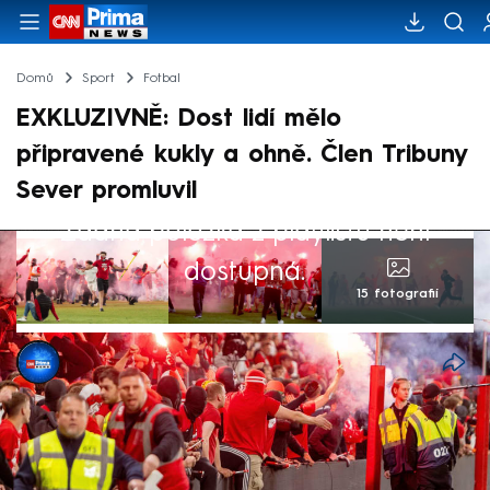
Domů
Sport
Fotbal
EXKLUZIVNĚ: Dost lidí mělo
připravené kukly a ohně. Člen Tribuny
Sever promluvil
Žádná položka z playlistu není
dostupná.
15 fotografií
Valerie Fišrová
11. kvě 2026, 18:57
Kriminalisté již ztotožnili několik fanoušků,
kteří během fotbalového derby vnikli na