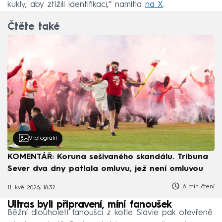
kukly, aby ztížili identifikaci,“ namítla
na X
.
Čtěte také
9
fotografií
KOMENTÁŘ: Koruna sešívaného skandálu. Tribuna
Sever dva dny patlala omluvu, jež není omluvou
6 min čtení
11. kvě 2026, 18:32
Ultras byli připravení, míní fanoušek
Běžní dlouholetí fanoušci z kotle Slavie pak otevřeně