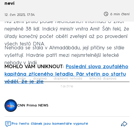
neví
6 min čtení
12. čvn 2025, 17:54
Na zemi přišlo podle neoficiálních informací o život
nejméně 38 lidí. Indický ministr vnitra Amit Šáh řekl, že
úřady konečný počet obětí zveřejní až po provedení
všech testů DNA.
Nehoda se stala v Ahmadábádu, její příčiny se stále
vyšetřují. Havárie patří mezi nejsmrtelnější letecké
nehody v Indii.
MOHLO VÁM UNIKNOUT:
Poslední slova zoufalého
kapitána zříceného letadla. Pár vteřin po startu
Indie
doprava
dopravní nehoda
letecká doprava
věděl, že je zle
Failed to fetch
havárie
CNN Prima NEWS
Pro tento článek jsou komentáře vypnuté