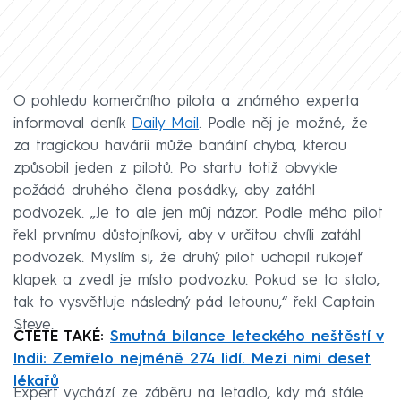
O pohledu komerčního pilota a známého experta
informoval deník
Daily Mail
. Podle něj je možné, že
za tragickou havárii může banální chyba, kterou
způsobil jeden z pilotů. Po startu totiž obvykle
požádá druhého člena posádky, aby zatáhl
podvozek. „Je to ale jen můj názor. Podle mého pilot
řekl prvnímu důstojníkovi, aby v určitou chvíli zatáhl
podvozek. Myslím si, že druhý pilot uchopil rukojeť
klapek a zvedl je místo podvozku. Pokud se to stalo,
tak to vysvětluje následný pád letounu,“ řekl Captain
Steve.
ČTĚTE TAKÉ:
Smutná bilance leteckého neštěstí v
Indii: Zemřelo nejméně 274 lidí. Mezi nimi deset
lékařů
Expert vychází ze záběru na letadlo, kdy má stále