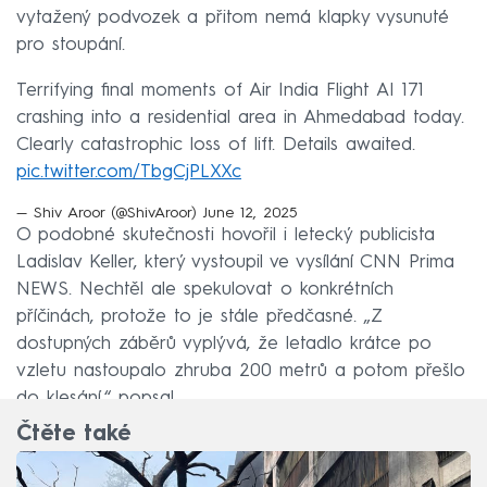
vytažený podvozek a přitom nemá klapky vysunuté
pro stoupání.
Terrifying final moments of Air India Flight AI 171
crashing into a residential area in Ahmedabad today.
Clearly catastrophic loss of lift. Details awaited.
pic.twitter.com/TbgCjPLXXc
— Shiv Aroor (@ShivAroor)
June 12, 2025
O podobné skutečnosti hovořil i letecký publicista
Ladislav Keller, který vystoupil ve vysílání CNN Prima
NEWS. Nechtěl ale spekulovat o konkrétních
příčinách, protože to je stále předčasné. „Z
dostupných záběrů vyplývá, že letadlo krátce po
vzletu nastoupalo zhruba 200 metrů a potom přešlo
do klesání,“ popsal.
Čtěte také