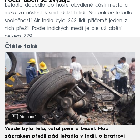
Počet obětí se zvyšuje
Letadlo dopadlo do hustě obydlené části města a
mělo za následek smrt dalších lidí. Na palubě letadla
společnosti Air India bylo 242 lidí, přičemž jeden z
nich přežil. Podle indických médií je ale už obětí
celkem 279.
Čtěte také
10
fotografií
Všude byla těla, vstal jsem a běžel. Muž
zázrakem přežil pád letadla v Indii, o bratrovi