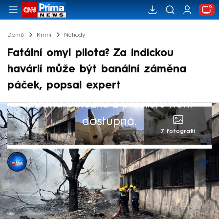
Domů
Krimi
Nehody
Fatální omyl pilota? Za indickou
havárií může být banální záměna
páček, popsal expert
Žádná položka z playlistu není
dostupná.
7 fotografií
CNN Prima NEWS
14. čvn 2025, 15:50
Za havárii letadla v indickém Ahmadábádu
by mohla fatální chyba pilota. Myslí si to