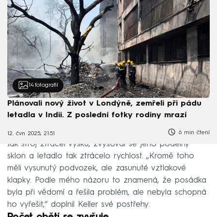
14
fotografií
Plánovali nový život v Londýně, zemřeli při pádu
letadla v Indii. Z poslední fotky rodiny mrazí
6 min čtení
12. čvn 2025, 21:51
Jak stroj ztrácel výšku, zvyšoval se jeho podélný
sklon a letadlo tak ztrácelo rychlost. „Kromě toho
měli vysunutý podvozek, ale zasunuté vztlakové
klapky. Podle mého názoru to znamená, že posádka
byla při vědomí a řešila problém, ale nebyla schopná
ho vyřešit,“ doplnil Keller své postřehy.