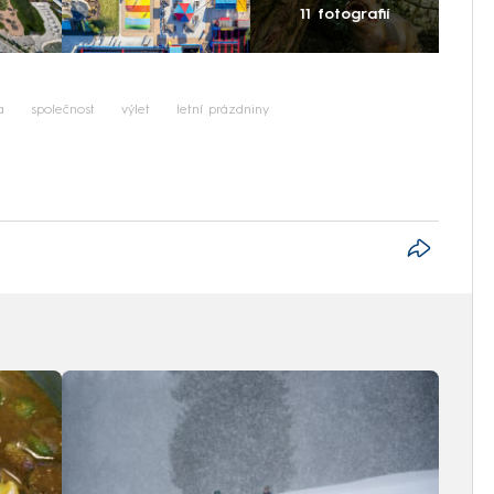
11 fotografií
a
společnost
výlet
letní prázdniny