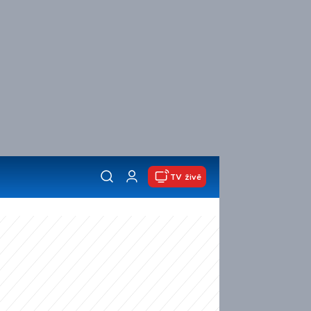
TV živě