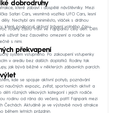
elké dobrodruhy
atrakce, které zabaví i dospělé návštěvníky. Mezi
tíčka Safari Cars, vesmírná vozítka UFO Cars, lesní
i děly. Nechybí ani miniměsto, vláček s dráhou
ky, které podporují aktivní trávení volného času.
roč rodiny často tráví ve Fajnparku celý den. Děti
aně užívat bez časového omezení a rodiče se
ečně s nimi.
ných překvapení
uchý systém vstupného. Po zakoupení vstupenky
kcím v areálu bez dalších doplatků. Rodiny tak
stupy, jak bývá běžné v některých zábavních parcích.
 výlet
ístem, kde se spojuje aktivní pohyb, poznávání
ci naučných expozic, zvířat, sportovních aktivit a
děti různých věkových kategorií i jejich rodiče.
lou rodinu od rána do večera, patří Fajnpark mezi
ích Čechách. Aktuálně je ve výstavbě nová atrakce
no během letních prázdnin.