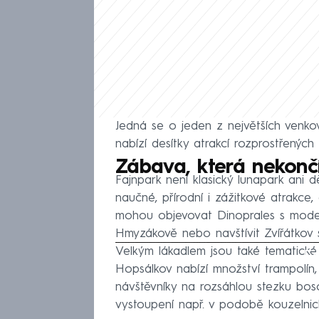
Jedná se o jeden z největších venko
nabízí desítky atrakcí rozprostřených
Zábava, která nekončí
Fajnpark není klasický lunapark ani 
naučné, přírodní i zážitkové atrakce,
mohou objevovat Dinoprales s model
Hmyzákově nebo navštívit Zvířátkov s
Velkým lákadlem jsou také tematické
Fa
Hopsálkov nabízí množství trampolín
návštěvníky na rozsáhlou stezku bos
vystoupení např. v podobě kouzelnic