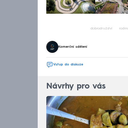
dobrodružství
rodin
Komerční sdělení
Vstup do diskuze
Návrhy pro vás