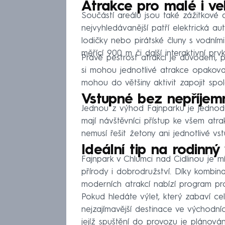
Atrakce pro malé i v
Součástí areálu jsou také zážitkové 
nejvyhledávanější patří elektrická au
lodičky nebo pirátské čluny s vodním
měřící 900 m či další interaktivní prv
Právě pestrost atrakcí je důvodem, p
si mohou jednotlivé atrakce opakov
mohou do většiny aktivit zapojit spol
Vstupné bez nepříjem
Jednou z výhod Fajnparku je jednod
mají návštěvníci přístup ke všem atra
nemusí řešit žetony ani jednotlivé v
Ideální tip na rodinný
Fajnpark v Chlumci nad Cidlinou je m
přírody i dobrodružství. Díky kombina
moderních atrakcí nabízí program pro 
Pokud hledáte výlet, který zabaví ce
nejzajímavější destinace ve východn
jejíž spuštění do provozu je plánová