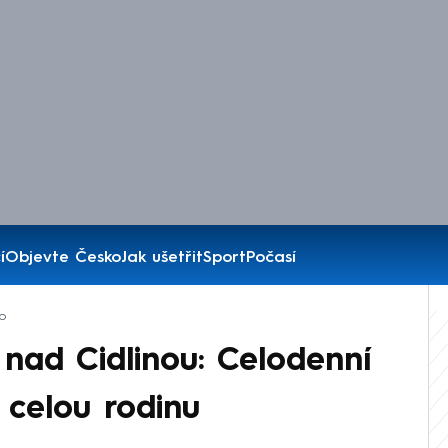
í
Objevte Česko
Jak ušetřit
Sport
Počasí
o
nad Cidlinou: Celodenní
 celou rodinu