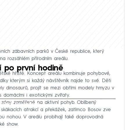
vních zábavních parků v České republice, který
 na rozsáhlém přírodním areálu.
 po první hodině
dětské hřiště. Koncept areálu kombinuje pohybové,
 díky kterým si každý návštěvník najde to své. Děti
y dinosaurů, projít se mezi obřími modely hmyzu v
 domácími i exotickými zvířaty.
 zóny zaměřené na aktivní pohyb. Oblíbený
iled to fetch
, skákacích atrakcí a překážek, zatímco Bosov zve
ou nohou. V areálu probíhají také doprovodná
ké show.