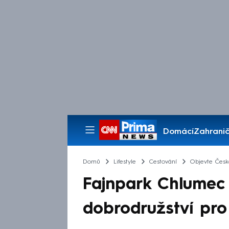
Domácí
Zahranič
Pořady
Domů
Lifestyle
Cestování
Objevte Česk
Fajnpark Chlumec 
dobrodružství pro