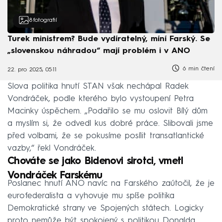
8
fotografií
Turek ministrem? Bude vydíratelný, míní Farský. Se
„slovenskou náhradou“ mají problém i v ANO
6 min čtení
22. pro 2025, 05:11
Slova politika hnutí STAN však nechápal Radek
Vondráček, podle kterého bylo vystoupení Petra
Macinky úspěchem. „Podařilo se mu oslovit Bílý dům
a myslím si, že odvedl kus dobré práce. Slibovali jsme
před volbami, že se pokusíme posílit transatlantické
vazby,“ řekl Vondráček.
Chováte se jako Bidenovi sirotci, vmetl
Vondráček Farskému
Poslanec hnutí ANO navíc na Farského zaútočil, že je
eurofederalista a vyhovuje mu spíše politika
Demokratické strany ve Spojených státech. Logicky
proto nemůže být spokojený s politikou Donalda