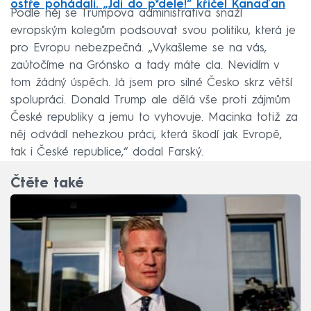
ostře pohádali. „Jdi do p*dele!“ křičel Kanaďan
Podle něj se Trumpova administrativa snaží
evropským kolegům podsouvat svou politiku, která je
pro Evropu nebezpečná. „Vykašleme se na vás,
zaútočíme na Grónsko a tady máte cla. Nevidím v
tom žádný úspěch. Já jsem pro silné Česko skrz větší
spolupráci. Donald Trump ale dělá vše proti zájmům
České republiky a jemu to vyhovuje. Macinka totiž za
něj odvádí nehezkou práci, která škodí jak Evropě,
tak i České republice,“ dodal Farský.
Čtěte také