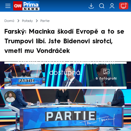
Domů
Pořady
Partie
Farský: Macinka škodí Evropě a to se
Trumpovi líbí. Jste Bidenovi sirotci,
vmetl mu Vondráček
Žádná položka z playlistu není
dostupná.
8 fotografií
Ladislav Šustr
22. úno 2026, 20:17
Ministr zahraničí Petr Macinka (Motoristé
sobě) škodí Evropě za potlesku Spojených