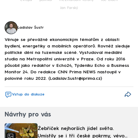
Evropa
politika
mezinárodní vztahy
Joe Biden
Jan Farský
Ladislav Šustr
Věnuje se převážně ekonomickým tématům z oblasti
bydlení, energetiky a mobilních operátorů. Rovněž sleduje
politické dění na tuzemské scéně. Vystudoval mediální
studia na Metropolitní univerzitě v Praze. Od roku 2016
působil jako redaktor v Echo24, Týdeníku Echo a Business
Monitor 24. Do redakce CNN Prima NEWS nastoupil v
polovině roku 2022. (Ladislav.Sustr@iprima.cz)
Vstup do diskuze
Návrhy pro vás
Žebříček nejhorších jídel světa.
Umístily se i tři české pokrmy, vévodí