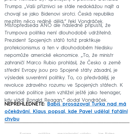
Trumpa. „Vaši příznivci se stále nedokážou najít a
chovají se jako Bidenovi sirotci. Česká republika
mezitím něco reálně dělá,“ řekl Vondráček.
Místopředseda ANO ale následně připustil, že
Trumpova politika není dlouhodobě udržitelná.
Prezident Spojených států totiž praktikuje
protekcionismus a ten v dlouhodobém hledisku
nepomůže americké ekonomice. „To, že ministr
zahraničí Marco Rubio prohlásil, že Česko a země
střední Evropy jsou pro Spojené státy zásadní, je
výsledek suverénní politiky. To, co předvádějí, je
revoluce zdravého rozumu ve Spojených státech. K
americké politice jsem vzhlížel ještě jako teenager,
kdy vládl Ronald Reagan,“ dodal Vondráček.
NEPŘEHLÉDNĚTE:
Babiš prosazoval Turka nad má
očekávání. Klaus popsal, kde Pavel udělal fatální
chybu
Failed to fetch