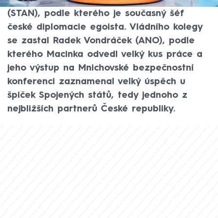
států. Myslí si to europoslanec Jan Farský
(STAN), podle kterého je současný šéf
české diplomacie egoista. Vládního kolegy
se zastal Radek Vondráček (ANO), podle
kterého Macinka odvedl velký kus práce a
jeho výstup na Mnichovské bezpečnostní
konferenci zaznamenal velký úspěch u
špiček Spojených států, tedy jednoho z
nejbližších partnerů České republiky.