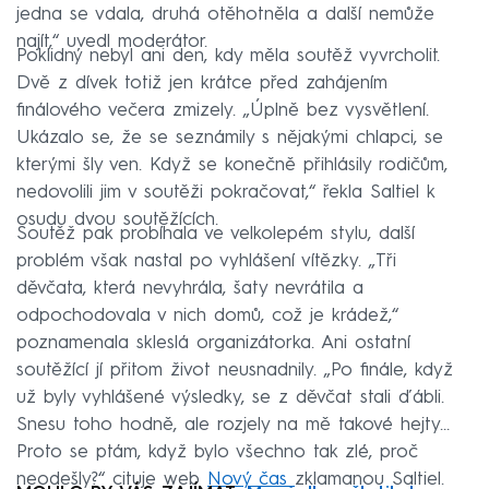
jedna se vdala, druhá otěhotněla a další nemůže
najít,“ uvedl moderátor.
Poklidný nebyl ani den, kdy měla soutěž vyvrcholit.
Dvě z dívek totiž jen krátce před zahájením
finálového večera zmizely. „Úplně bez vysvětlení.
Ukázalo se, že se seznámily s nějakými chlapci, se
kterými šly ven. Když se konečně přihlásily rodičům,
nedovolili jim v soutěži pokračovat,“ řekla Saltiel k
osudu dvou soutěžících.
Soutěž pak probíhala ve velkolepém stylu, další
problém však nastal po vyhlášení vítězky. „Tři
děvčata, která nevyhrála, šaty nevrátila a
odpochodovala v nich domů, což je krádež,“
poznamenala skleslá organizátorka. Ani ostatní
soutěžící jí přitom život neusnadnily. „Po finále, když
už byly vyhlášené výsledky, se z děvčat stali ďábli.
Snesu toho hodně, ale rozjely na mě takové hejty…
Proto se ptám, když bylo všechno tak zlé, proč
neodešly?“ cituje web
Nový čas
zklamanou Saltiel.