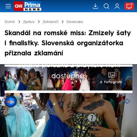
Domů
Zprávy
Zahraničí
Slovensko
Skandál na romské miss: Zmizely šaty
i finalistky. Slovenská organizátorka
přiznala zklamání
Žádná položka z playlistu není
dostupná.
6 fotografií
CNN Prima NEWS
2. čvn 2026, 12:49
Romskou soutěž krásy na Slovensku Euro
Miss Roma v Bratislavě pravidelně provázejí