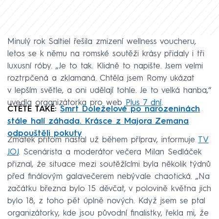
Minulý rok Saltiel řešila zmizení wellness voucheru,
letos se k němu na romské soutěži krásy přidaly i tři
luxusní róby. „Je to tak. Klidně to napište. Jsem velmi
roztrpčená a zklamaná. Chtěla jsem Romy ukázat
v lepším světle, a oni udělají tohle. Je to velká hanba,“
uvedla organizátorka pro web
Plus 7 dní
.
ČTĚTE TAKÉ:
Smrt Doleželové po narozeninách
stále halí záhada. Krásce z Majora Zemana
odpouštěli pokuty
Zmatek přitom nastal už během příprav, informuje
TV
JOJ
. Scenárista a moderátor večera Milan Sedláček
přiznal, že situace mezi soutěžícími byla několik týdnů
před finálovým galavečerem nebývale chaotická. „Na
začátku března bylo 15 děvčat, v polovině května jich
bylo 18, z toho pět úplně nových. Když jsem se ptal
organizátorky, kde jsou původní finalistky, řekla mi, že