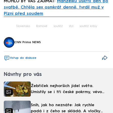
MOHLO BY VÁS ZAJÍMAT:
Manželku uškrtil den po
svatbě. Chtěla sex osmkrát denně, tvrdil muž v
Plzni před soudem
Failed to fetch
Slovensko
Romové
soutěž
styl
soutěž krásy
CNN Prima NEWS
Vstup do diskuze
Návrhy pro vás
Žebříček nejhorších jídel světa.
Umístily se i tři české pokrmy, vévodí
skandinávská kuchyně
Sníh, jak ho neznáte: Jak rychle
padá i z čeho se skládá. A vločky