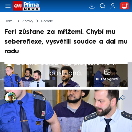
Domů
Zprávy
Domácí
Feri zůstane za mřížemi. Chybí mu
sebereflexe, vysvětlil soudce a dal mu
radu
Žádná položka z playlistu není
dostupná.
10 fotografií
Jiří Masojídek
Akt. 15. led 2026, 07:55
• 15. led 2026, 06:07
Teplický soud ve čtvrtek zamítl žádost
exposlance Dominika Feriho o podmíněné