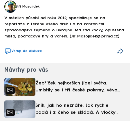
Jiří Masojídek
V médiích působí od roku 2012, specializuje se na
reportáže z terénu všeho druhu a na zahraniční
zpravodajství zejména o Ukrajině. Má rád kočky, opuštěná
místa, počítačové hry a vaření. (Jiri.Masojidek@iprima.cz)
Vstup do diskuze
Návrhy pro vás
Žebříček nejhorších jídel světa.
Umístily se i tři české pokrmy, vévodí
skandinávská kuchyně
Sníh, jak ho neznáte: Jak rychle
padá i z čeho se skládá. A vločky
nejsou bílé