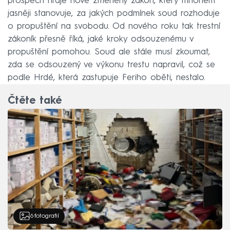
prospěch hraje nově změněný zákon, který mnohem
jasněji stanovuje, za jakých podmínek soud rozhoduje
o propuštění na svobodu. Od nového roku tak trestní
zákoník přesně říká, jaké kroky odsouzenému v
propuštění pomohou. Soud ale stále musí zkoumat,
zda se odsouzený ve výkonu trestu napravil, což se
podle Hrdé, která zastupuje Feriho oběti, nestalo.
Čtěte také
6
fotografií