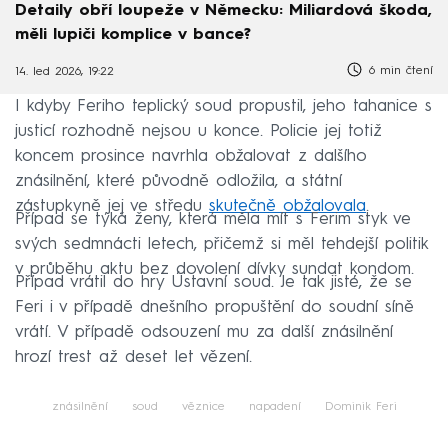
Detaily obří loupeže v Německu: Miliardová škoda,
měli lupiči komplice v bance?
6 min čtení
14. led 2026, 19:22
I kdyby Feriho teplický soud propustil, jeho tahanice s
justicí rozhodně nejsou u konce. Policie jej totiž
koncem prosince navrhla obžalovat z dalšího
znásilnění, které původně odložila, a státní
zástupkyně jej ve středu
skutečně obžalovala
.
Případ se týká ženy, která měla mít s Ferim styk ve
svých sedmnácti letech, přičemž si měl tehdejší politik
v průběhu aktu bez dovolení dívky sundat kondom.
Případ vrátil do hry Ústavní soud. Je tak jisté, že se
Feri i v případě dnešního propuštění do soudní síně
vrátí. V případě odsouzení mu za další znásilnění
hrozí trest až deset let vězení.
znásilnění
soud
věznice
napadení
Dominik Feri