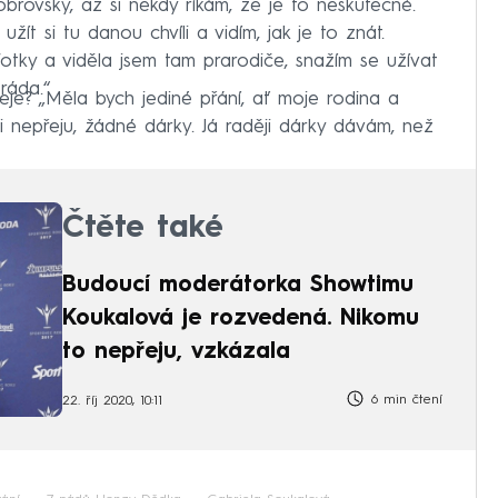
 obrovsky, až si někdy říkám, že je to neskutečné.
žít si tu danou chvíli a vidím, jak je to znát.
otky a viděla jsem tam prarodiče, snažím se užívat
ráda.“
e? „Měla bych jediné přání, ať moje rodina a
 si nepřeju, žádné dárky. Já raději dárky dávám, než
Čtěte také
Budoucí moderátorka Showtimu
Koukalová je rozvedená. Nikomu
to nepřeju, vzkázala
6 min čtení
22. říj 2020, 10:11