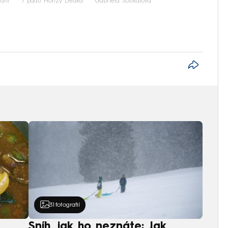
vání
7 pádů Honzy Dědka
Gabriela Soukalová
31
fotografií
Sníh, jak ho neznáte: Jak