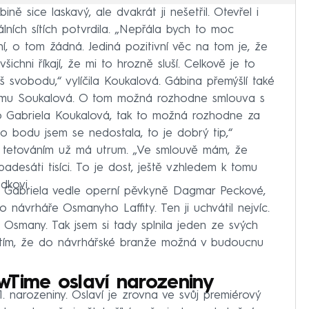
ě sice laskavý, ale dvakrát ji nešetřil. Otevřel i
lních sítích potvrdila. „Nepřála bych to moc
ní, o tom žádná. Jediná pozitivní věc na tom je, že
ichni říkají, že mi to hrozně sluší. Celkově je to
íš svobodu,“ vylíčila Koukalová. Gábina přemýšlí také
nému Soukalová. O tom možná rozhodne smlouva s
no Gabriela Koukalová, tak to možná rozhodne za
o bodu jsem se nedostala, to je dobrý tip,“
 že s tetováním už má utrum. „Ve smlouvě mám, že
desáti tisíci. To je dost, ještě vzhledem k tomu
dkovi.
a Gabriela vedle operní pěvkyně Dagmar Peckové,
ávrháře Osmanyho Laffity. Ten ji uchvátil nejvíc.
 Osmany. Tak jsem si tady splnila jeden ze svých
s tím, že do návrhářské branže možná v budoucnu
wTime oslaví narozeniny
. narozeniny. Oslaví je zrovna ve svůj premiérový