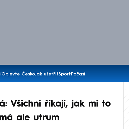
í
Objevte Česko
Jak ušetřit
Sport
Počasí
 Všichni říkají, jak mi to
 má ale utrum