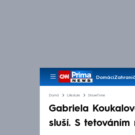
Domácí
Zahranič
Pořady
Domů
Lifestyle
ShowTime
Gabriela Koukalová:
sluší. S tetováním