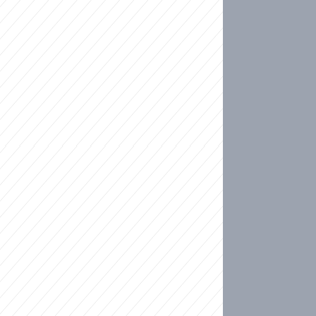
ideo
kat migranty do Česka? Sami by odešli, tvrdí exp
ické sebevraždě