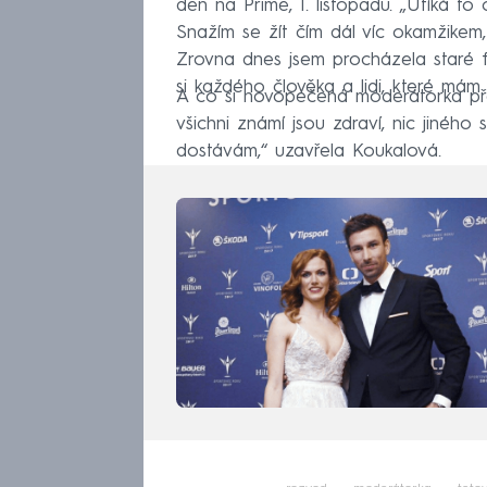
den na Primě, 1. listopadu. „Utíká to
Snažím se žít čím dál víc okamžikem, u
Zrovna dnes jsem procházela staré f
si každého člověka a lidi, které mám 
A co si novopečená moderátorka přej
všichni známí jsou zdraví, nic jiného
dostávám,“ uzavřela Koukalová.