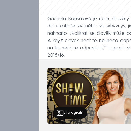
Gabriela Koukalová je na rozhovory z
do kolotoče zvaného showbyznys, ji
nahnáno. „Kolikrát se člověk může o
A když člověk nechce na něco odpov
na to nechce odpovídat,“ popsala v
2015/16.
5
fotografií