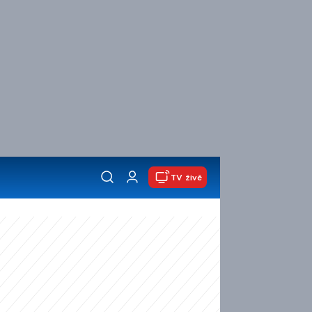
TV živě