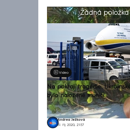
Žádná položka z
Výběr redakce
Video
Na pokraji tragédie: Ukrajinsk
bylo naložené municí
Andrea Ježková
31. říj 2020, 21:57