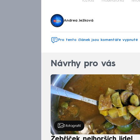
rozvod
moderátorka
teto
Andrea Ježková
Pro tento článek jsou komentáře vypnuté
Návrhy pro vás
5
fotografií
Žebříček nejhorších jídel