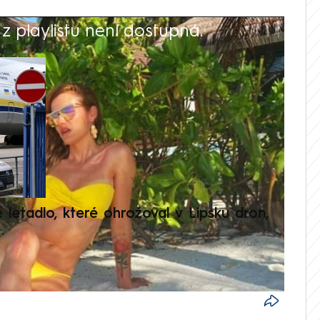
 playlistu není dostupná.
V
é letadlo, které ohrožoval v Lipsku dron,
Přilá
polit