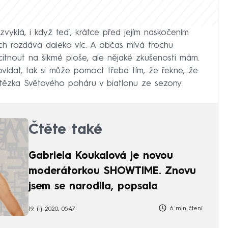
vyklá, i když teď, krátce před jejím naskočením
ch rozdává daleko víc. A občas mívá trochu
citnout na šikmé ploše, ale nějaké zkušenosti mám.
ídat, tak si může pomoct třeba tím, že řekne, že
ítězka Světového poháru v biatlonu ze sezony
Čtěte také
Gabriela Koukalová je novou
moderátorkou SHOWTIME. Znovu
jsem se narodila, popsala
6 min čtení
19. říj 2020, 05:47