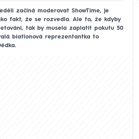
neděli začíná moderovat ShowTime, je
o fakt, že se rozvedla. Ale to, že kdyby
tetování, tak by musela zaplatit pokutu 50
ývalá biatlonová reprezentantka to
Dědka.