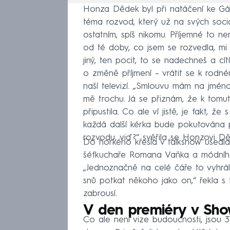
Honza Dědek byl při natáčení ke Gábin
téma rozvod, který už na svých sociá
ostatním, spíš nikomu. Příjemné to ne
od té doby, co jsem se rozvedla, mi vš
jiný, ten pocit, to se nadechneš a cít
o změně příjmení – vrátit se k rod
naší televizí. „Smlouvu mám na jmé
mě trochu. Já se přiznám, že k tomut
připustila. Co ale ví jistě, je fakt,
každá další kérka bude pokutována pa
rozvodu, viď?“ svěřila se Honzovi Dě
Do horkého křesla v talkshow usedl
šéfkuchaře Romana Vaňka a módního n
„Jednoznačně na celé čáře to vyhrál
snů potkat někoho jako on,“ řekla 
zabrousí.
V den premiéry v Sho
Co ale není vize budoucnosti, jsou 31