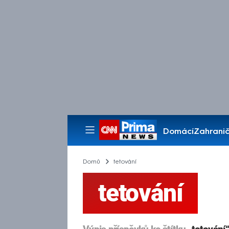
Domácí
Zahranič
Pořady
Domů
tetování
tetování