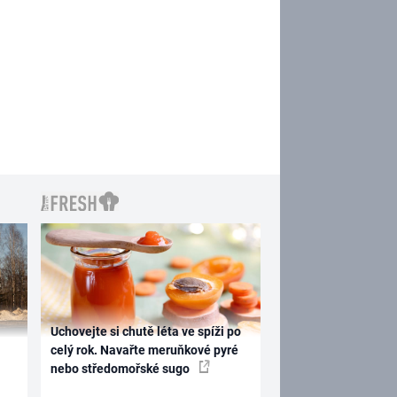
Uchovejte si chutě léta ve spíži po
celý rok. Navařte meruňkové pyré
nebo středomořské sugo