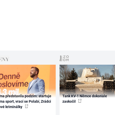
ma představila podzim: startuje
Tank KV-1 Němce dokonale
ma sport, vrací se Polabí, Zrádci
zaskočil
ové kriminálky