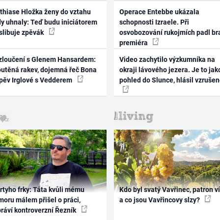
thiase Hložka ženy do vztahu
Operace Entebbe ukázala
dy uhnaly: Teď budu iniciátorem
schopnosti Izraele. Při
 slibuje zpěvák
osvobozování rukojmích padl br
premiéra
zloučení s Glenem Hansardem:
Video zachytilo výzkumníka na
outěná rakev, dojemná řeč Bona
okraji lávového jezera. Je to jak
zpěv Irglové s Vedderem
pohled do Slunce, hlásil vzruše
rtyho frky: Táta kvůli mému
Kdo byl svatý Vavřinec, patron v
oru málem přišel o práci,
a co jsou Vavřincovy slzy?
práví kontroverzní Řezník