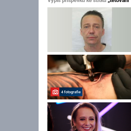
Výpis příspěvků ke štítku
„tetování“
4 fotografie