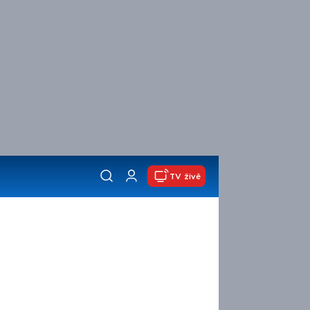
TV živě