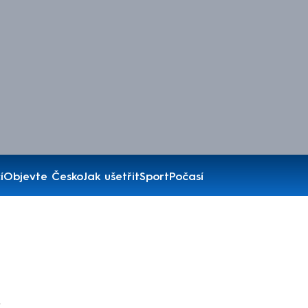
í
Objevte Česko
Jak ušetřit
Sport
Počasí