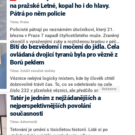
návštěvě brněnského Majálesu ocitl na těle obrázek
na pražské Letné, kopal ho i do hlavy.
českého lva, její oponent Jan Skopeček (ODS) si
Pátrá po něm policie
neodpustil rýpnutí: „Tetování je samozřejmě věcí
Téma: Praha
každého, u paní Schillerové bych jen asi očekával
spíše páva.“ Místopředseda Poslanecké sněmovny tím
Policisté pátrají po neznámém útočníkovi, který 21.
škodolibě narážel na fotografii, kterou si Schillerová s
března v Praze 7 napadl čtyřicetiletého muže. Zraněný
tímto ptákem nechala udělat ještě v roli ministryně
skončil s vyraženými zuby a roztrženou bradou v péči
Bití do bezvědomí i močení do jídla. Cela
financí.
lékaře. Za ublížení na zdraví hrozí pachateli až tříletý
trest vězení. V úterý o tom informoval v tiskové zprávě
ovládaná dvojicí tyranů byla pro vězně z
policejní mluvčí Richard Hrdina.
Borů peklem
Téma: Zvlášť závažné zločiny
Věznice nebývá logicky místem, kde by člověk chtěl
dobrovolně trávit čas. To, co se odehrávalo na cele
číslo 232 v plzeňské věznici, ale předčilo snad
všechny noční můry lidí, které čekal pobyt za tamními
Tatér je jedním z nejžádanějších a
mřížemi. Vězni popisovali brutální mučení: byli biti do
nejperspektivnějších povolání
bezvědomí, museli snášet, že jim tetují vulgární výrazy
současnosti
po těle. Někteří našli jedinou možnost úniku z
obávané cely v podřezání si žil. Příběh redakce CNN
Téma: Advertoriál
Prima NEWS přináší v seriálu Zvlášť závažné zločiny,
Tetování je umění s tisíciletou historií. Lidé si po
který pojednává o největších kriminálních případech