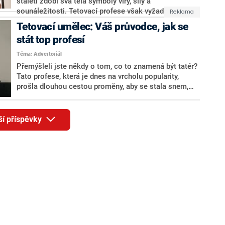
staletí zdobí svá těla symboly víry, síly a
posledních desetiletí.
sounáležitosti. Tetovací profese však vyžaduje nejen
tvůrčí schopnosti, ale také disciplínu, zodpovědnost a
Tetovací umělec: Váš průvodce, jak se
hluboké porozumění procesu. V tomto článku vám
stát top profesí
VEAN TATTOO otevře svět tetovacího umění a
prozradí vám, proč je dnes profese tatéra jedním z
Téma: Advertoriál
nejžádanějších a nejperspektivnějších povolání.
Přemýšleli jste někdy o tom, co to znamená být tatér?
Tato profese, která je dnes na vrcholu popularity,
prošla dlouhou cestou proměny, aby se stala snem,
který si mnozí chtějí splnit. Právě díky vytrvalosti a
víře tatérů ve své řemeslo dosáhla tato profese své
současné úrovně uznání. V tomto článku se VEAN
ší příspěvky
TATTOO podělí o klíčové aspekty práce tatéra a o to,
jak v tomto úžasném odvětví začít.