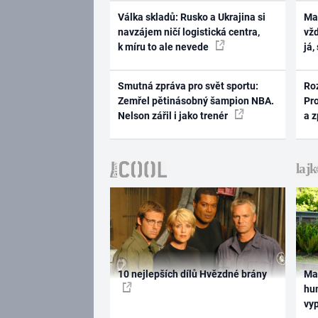
Válka skladů: Rusko a Ukrajina si
Ma
navzájem ničí logistická centra,
vž
k míru to ale nevede
já,
Smutná zpráva pro svět sportu:
Ro
Zemřel pětinásobný šampion NBA.
Pr
Nelson zářil i jako trenér
a 
10 nejlepších dílů Hvězdné brány
Ma
hum
vy