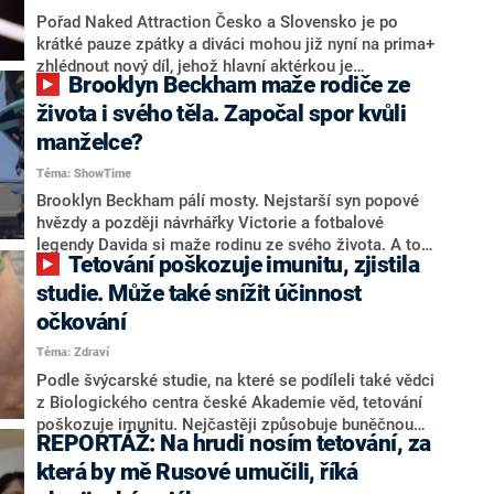
Pořad Naked Attraction Česko a Slovensko je po
krátké pauze zpátky a diváci mohou již nyní na prima+
zhlédnout nový díl, jehož hlavní aktérkou je
Brooklyn Beckham maže rodiče ze
třiatřicetiletá domina Tereza. Ta by ráda našla někoho,
kdo nebude mít problém s ní zkoušet nové věci a s
života i svého těla. Započal spor kvůli
kým se „v posteli nebude nudit“. V epizodě nebude
manželce?
nouze o květiny, tetování ani silikonové implantáty na
Téma: ShowTime
mužském přirození. Najde se ten pravý, který dokáže
Terezu zkrotit?
Brooklyn Beckham pálí mosty. Nejstarší syn popové
hvězdy a později návrhářky Victorie a fotbalové
legendy Davida si maže rodinu ze svého života. A to
Tetování poškozuje imunitu, zjistila
doslova. Tetování, která odkazovala na jeho dříve
milované rodiče, mizí z jeho těla.
studie. Může také snížit účinnost
očkování
Téma: Zdraví
Podle švýcarské studie, na které se podíleli také vědci
z Biologického centra české Akademie věd, tetování
poškozuje imunitu. Nejčastěji způsobuje buněčnou
REPORTÁŽ: Na hrudi nosím tetování, za
smrt černý a červený inkoust. Běžně používané
tetovací pigmenty vyvolávají také záněty a mohou
která by mě Rusové umučili, říká
snižovat účinnost některých očkovacích vakcín.