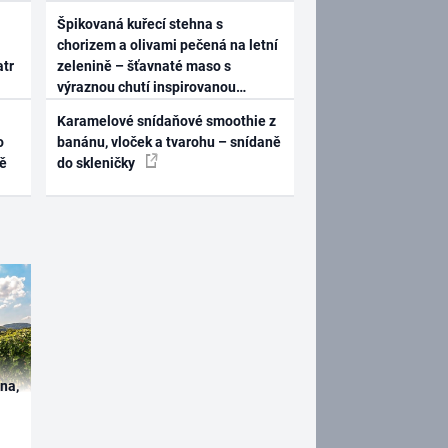
Špikovaná kuřecí stehna s
chorizem a olivami pečená na letní
atr
zelenině – šťavnaté maso s
výraznou chutí inspirovanou
Španělskem
Karamelové snídaňové smoothie z
o
banánu, vloček a tvarohu – snídaně
ně
do skleničky
ína,