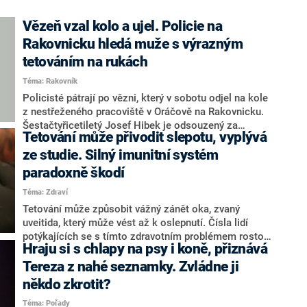
Vězeň vzal kolo a ujel. Policie na
Rakovnicku hledá muže s výrazným
tetováním na rukách
Téma: Rakovník
Policisté pátrají po vězni, který v sobotu odjel na kole
z nestřeženého pracoviště v Oráčově na Rakovnicku.
Šestačtyřicetiletý Josef Hibek je odsouzený za
Tetování může přivodit slepotu, vyplývá
majetkovou trestnou činnost, naposledy ho viděl
spoluvězeň před 15:00, uvedla na webu středočeské
ze studie. Silný imunitní systém
policie mluvčí Michaela Richterová.
paradoxně škodí
Téma: Zdraví
Tetování může způsobit vážný zánět oka, zvaný
uveitida, který může vést až k oslepnutí. Čísla lidí
potýkajících se s tímto zdravotním problémem rostou.
Hraju si s chlapy na psy i koně, přiznává
Nejnebezpečnější má být černý inkoust, který je při
tetování používán nejčastěji. Náchylnější mohou být
Tereza z nahé seznamky. Zvládne ji
paradoxně lidé s aktivnějším imunitním systémem,
někdo zkrotit?
napsal deník Bild.
Téma: Pořady