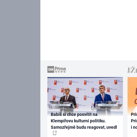
Babiš si chce posvítit na
Pri
Klempířovu kulturní politiku.
Pri
Samozřejmě budu reagovat, uvedl
i n