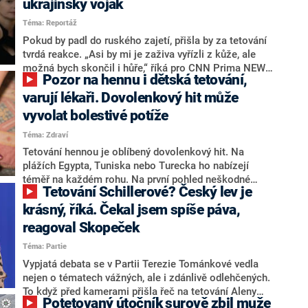
ukrajinský voják
Téma: Reportáž
Pokud by padl do ruského zajetí, přišla by za tetování
tvrdá reakce. „Asi by mi je zaživa vyřízli z kůže, ale
možná bych skončil i hůře,“ říká pro CNN Prima NEWS
Pozor na hennu i dětská tetování,
38letý Andrij Romanov, voják teritoriální obrany a
zároveň člen vedení radnice v ukrajinské Rešetylivce v
varují lékaři. Dovolenkový hit může
Poltavské oblasti. Na prsou nosí verš z populární
vyvolat bolestivé potíže
písně, který se během okupace proměnil ve
Téma: Zdraví
vlastenecký pozdrav. A druhé tetování souvisí s
ukrajinským černým humorem. Jde o trojlístek v
Tetování hennou je oblíbený dovolenkový hit. Na
kruhu, což je logo pro národní značku jakosti,
plážích Egypta, Tuniska nebo Turecka ho nabízejí
certifikát schválený kyjevskou vládou již v roce 2001.
téměř na každém rohu. Na první pohled neškodné
Tetování Schillerové? Český lev je
Rusům takto Ukrajinci výsměšně vzkazují, že jsou
zpestření vzhledu se však může velmi rychle proměnit
prostě lepší...
v bolestivý problém. Vzpomínka na dovolenou může
krásný, říká. Čekal jsem spíše páva,
způsobit silné alergické reakce s trvalými následky, a
reagoval Skopeček
to zejména u dětí, zjistila redakce CNN Prima NEWS.
Téma: Partie
Vypjatá debata se v Partii Terezie Tománkové vedla
nejen o tématech vážných, ale i zdánlivě odlehčených.
To když před kamerami přišla řeč na tetování Aleny
Potetovaný útočník surově zbil muže
Schillerové (ANO). Jen co dovyprávěla, jak se jí při