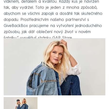
vláknem, detailem a kvalitou. Každý kus je navržen
tak, aby vydržel. Toto je jeden z mnoha způsobů,
abychom se všichni zapojili a dosáhli tak skutečného
dopadu. Prostřednictvím našeho partnerství s
GiveBackBox pracujeme na vytvoření jednoduchého
způsobu, jak dát oblečení nový život v novém
šatníku,“ vysvětlují stránky GAP Store.