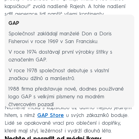
kapsičkou!“ zvolá nadšeně Rajesh. A tohle nadšení
sdílí generace lidí napříč všemi kontinenty.
GAP
Společnost zakládají manželé Don a Doris
Fisherovi v roce 1969 v San Francisku.
V roce 1974 dostávají první výrobky štítky s
označením GAP.
V roce 1978 společnost debutuje s vlastní
značkou džínů a manšestrů.
1988 firma představuje nové, dodnes používané
logo GAP s velkými písmeny na modrém
čtvercovém pozadí
Nicméně trička s kapsičkou už dávno nejsou jediným
Oblečení značky GAP při práci i v soukromí
hitem, s nímž
GAP Store
u svých zákazníků boduje.
vynesly hvězdy jako Madonna, Missy Elliot nebo
Lidé se opakovaně vrací pro oblečení i doplňky,
Michael J. Fox. Opakovaně se v něm také objevují
které mají styl, ležérnost i vydrží dlouhá léta.
modelky na obálce Vogue