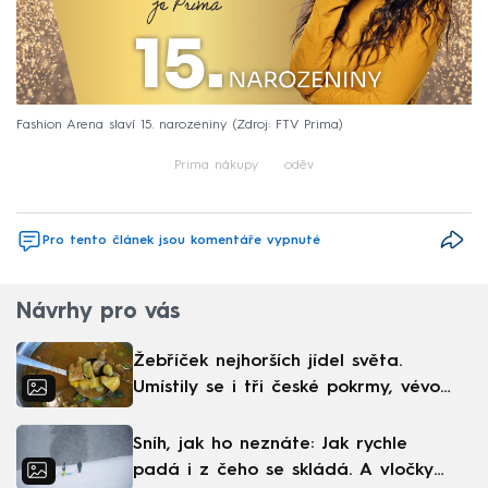
Fashion Arena slaví 15. narozeniny
Zdroj: FTV Prima
Teorie velkého třesku
styl
životní prostředí
Prima nákupy
oděv
Pro tento článek jsou komentáře vypnuté
Návrhy pro vás
Žebříček nejhorších jídel světa.
Umístily se i tři české pokrmy, vévodí
skandinávská kuchyně
Sníh, jak ho neznáte: Jak rychle
padá i z čeho se skládá. A vločky