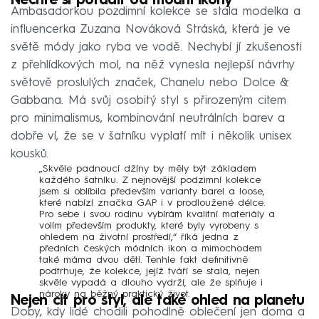
Nechte si poradit od módní ikony
Ambasadorkou pozdimní kolekce se stala modelka a
Společnost GAP je známá také svým ohledem na
influencerka Zuzana Nováková Stráská, která je ve
férové pracovní podmínky pro své zaměstnance,
světě módy jako ryba ve vodě. Nechybí jí zkušenosti
důraz klade především na bezpečnost práce...
z přehlídkových mol, na něž vynesla nejlepší návrhy
světově proslulých značek, Chanelu nebo Dolce &
zdroj:
gapstore.cz
Gabbana. Má svůj osobitý styl s přirozeným citem
pro minimalismus, kombinování neutrálních barev a
dobře ví, že se v šatníku vyplatí mít i několik unisex
kousků.
„Skvěle padnoucí džíny by měly být základem
každého šatníku. Z nejnovější podzimní kolekce
jsem si oblíbila především varianty barel a loose,
které nabízí značka GAP i v prodloužené délce.
Pro sebe i svou rodinu vybírám kvalitní materiály a
volím především produkty, které byly vyrobeny s
ohledem na životní prostředí,“ říká jedna z
předních českých módních ikon a mimochodem
také máma dvou dětí. Tenhle fakt definitivně
podtrhuje, že kolekce, jejíž tváří se stala, nejen
skvěle vypadá a dlouho vydrží, ale že splňuje i
nároky na běžný praktický život.
Nejen cit pro styl, ale také ohled na planetu
Doby, kdy lidé chodili pohodlně oblečení jen doma a