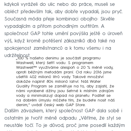
kdykoli vyráželi do ulic nebo do práce, museli se
obléct především tak, aby dobře vypadali, jsou pryč.
Současná móda přeje kombinaci obojího: Skvěle
vypadajícím a přitom pohodlným outfitům. A
společnost GAP tohle umění povýšila ještě o úroveň
výš, když kromě potěšení zákazníků dbá také na
spokojenost zaměstnanců a k tomu všemu i na
udržitelnost.
„100 % našeho denimu je součástí programu
Washwell, který šetří vodu. S programem
Washwell™ využíváme alespoň o 20 % méně vody,
oproti běžným metodám praní. Od roku 2016 jsme
ušetřili 402 milionů litrů vody. Takové množství
dokáže naplnit 804 milionů lahví. Náš Water
Quality Program se zaměřuje na to, aby zajistil, že
námi vyrobené džíny jsou šetrné k místním zdrojům
vody a minimalizují dopad na planetu. Podílet se
na dobrém úmyslu můžete tím, že budete nosit náš
denim,“ uvádí český web GAP Store.
Dalším závazkem, který společnost GAP dala sobě i
ostatním je tvořit méně odpadu. „Věříme, že styl se
neustále točí. To je důvod, proč jsme posedlí každým