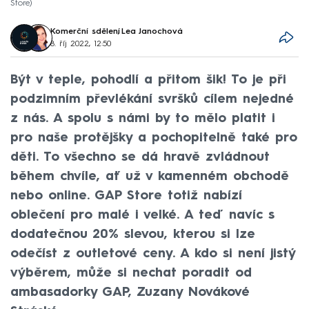
Store
Komerční sdělení
,
Lea Janochová
8. říj 2022, 12:50
Být v teple, pohodlí a přitom šik! To je při
podzimním převlékání svršků cílem nejedné
z nás. A spolu s námi by to mělo platit i
pro naše protějšky a pochopitelně také pro
děti. To všechno se dá hravě zvládnout
během chvíle, ať už v kamenném obchodě
nebo online. GAP Store totiž nabízí
oblečení pro malé i velké. A teď navíc s
dodatečnou 20% slevou, kterou si lze
odečíst z outletové ceny. A kdo si není jistý
výběrem, může si nechat poradit od
ambasadorky GAP, Zuzany Novákové