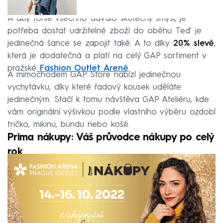
A aby tohle všechno dávalo skutečný smysl, je
potřeba dostat udržitelné zboží do oběhu. Teď je
jedinečná šance se zapojit také. A to díky
20% slevě
,
která je dodatečná a platí na celý GAP sortiment v
pražské
Fashion Outlet Areně
.
A mimochodem GAP Store nabízí jedinečnou
vychytávku, díky které řadový kousek uděláte
jedinečným. Stačí k tomu návštěva GAP Ateliéru, kde
vám originální výšivkou podle vlastního výběru ozdobí
tričko, mikinu, bundu nebo košili.
Prima nákupy: Váš průvodce nákupy po celý
rok