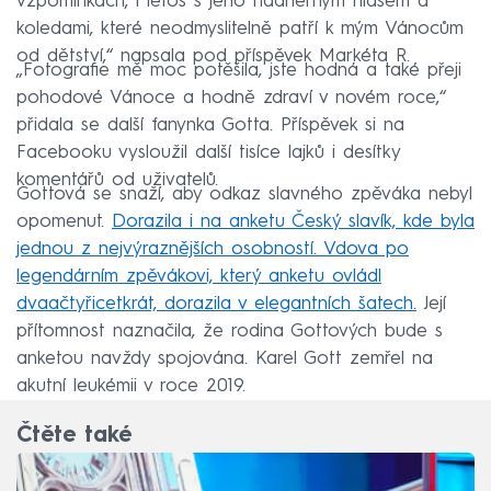
vzpomínkách, i letos s jeho nádherným hlasem a
koledami, které neodmyslitelně patří k mým Vánocům
od dětství,“ napsala pod příspěvek Markéta R.
„Fotografie mě moc potěšila, jste hodná a také přeji
pohodové Vánoce a hodně zdraví v novém roce,“
přidala se další fanynka Gotta. Příspěvek si na
Facebooku vysloužil další tisíce lajků i desítky
komentářů od uživatelů.
Gottová se snaží, aby odkaz slavného zpěváka nebyl
opomenut.
Dorazila i na anketu Český slavík, kde byla
jednou z nejvýraznějších osobností. Vdova po
legendárním zpěvákovi, který anketu ovládl
dvaačtyřicetkrát, dorazila v elegantních šatech.
Její
přítomnost naznačila, že rodina Gottových bude s
anketou navždy spojována. Karel Gott zemřel na
akutní leukémii v roce 2019.
Čtěte také