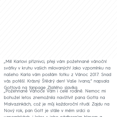
„Milí Karlovi příznivci, přeji vám požehnané vánoční
svátky v kruhu vašich milovaných! Jako vzpomínku na
našeho Karla vám posílám fotku z Vánoc 2017. Snad
vás potěší. Krásný Štědrý den! Vaše Ivana,“ napsala
Gottová na fanpage Zlatého slavíka.
„Požehnané Vánoce Vám i celé rodině. Nemoc mi
bohužel letos znemožnila navštívit pana Gotta na
Malvazinkách, což je můj každoroční rituál. Zajdu na
Nový rok, pan Gott je stále v mém srdci a