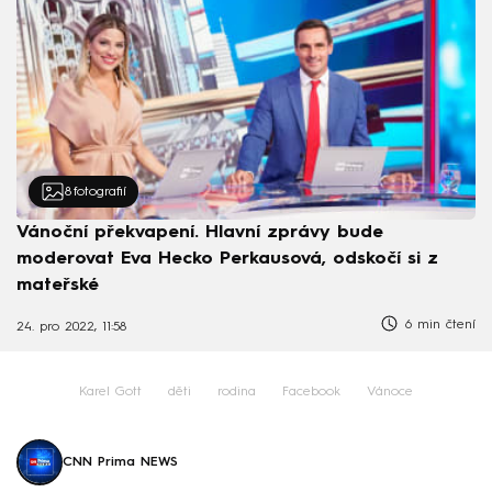
8
fotografií
Vánoční překvapení. Hlavní zprávy bude
moderovat Eva Hecko Perkausová, odskočí si z
mateřské
6 min čtení
24. pro 2022, 11:58
Karel Gott
děti
rodina
Facebook
Vánoce
CNN Prima NEWS