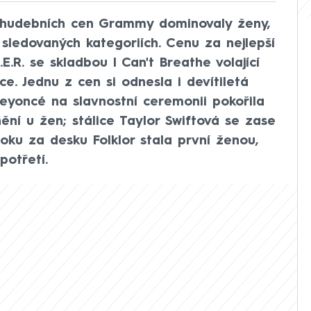
h hudebních cen Grammy dominovaly ženy,
 sledovaných kategoriích. Cenu za nejlepší
E.R. se skladbou I Can't Breathe volající
e. Jednu z cen si odnesla i devítiletá
yoncé na slavnostní ceremonii pokořila
ění u žen; stálice Taylor Swiftová se zase
roku za desku Folklor stala první ženou,
potřetí.