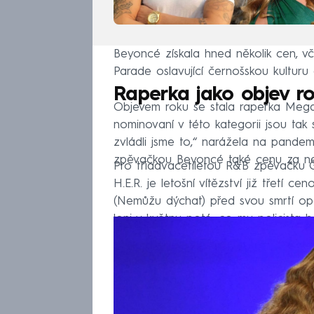
Beyoncé získala hned několik cen, vč
Parade oslavující černošskou kultur
Raperka jako objev r
Objevem roku se stala raperka Megan
nominovaní v této kategorii jsou tak 
zvládli jsme to,“ narážela na pandemi
zpěvačkou Beyoncé také cenu za nej
Pro třiadvacetiletou R&B zpěvačku 
H.E.R. je letošní vítězství již třetí 
(Nemůžu dýchat) před svou smrtí op
loni v květnu poté, co mu policista 