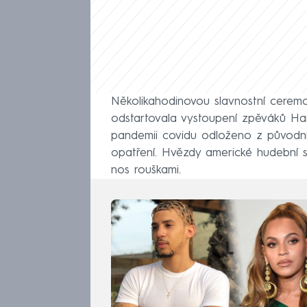
Několikahodinovou slavnostní ceremo
odstartovala vystoupení zpěváků Harryh
pandemii covidu odloženo z původní
opatření. Hvězdy americké hudební s
nos rouškami.