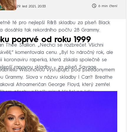
6 min čtení
29. led 2021, 20:33
etně té pro nejlepší R&B skladbu za píseň Black
u a dosáhla tak rekordního počtu 28 Grammy.
oku poprvé od roku 1999
 Thee Stallion. „Nechci se rozbrečet. Všichni
skvělí,“ komentovala cenu. „Byl to náročný rok, ale
i koronaviru raperka, která získala společně se
lepší rapovou skladbu – za píseň Savage.
Gabriellu Wilsonovou vystupující pod pseudonymem
cenou Grammy. Slova v názvu skladby I Can't Breathe
akoval Afroameričan George Floyd, který zemřel
během zásahu několik minut klečel na krku.