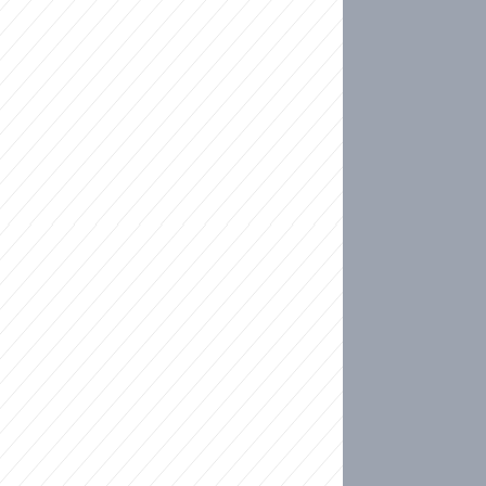
ideo
kat migranty do Česka? Sami by odešli, tvrdí exp
ické sebevraždě