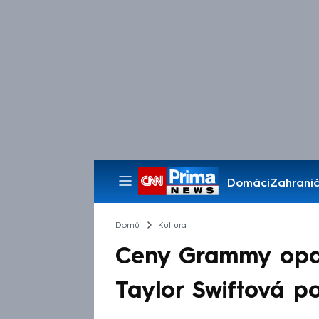
Domácí
Zahranič
Pořady
Domů
Kultura
Ceny Grammy opan
Taylor Swiftová po