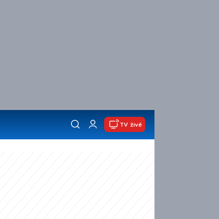
TV živě