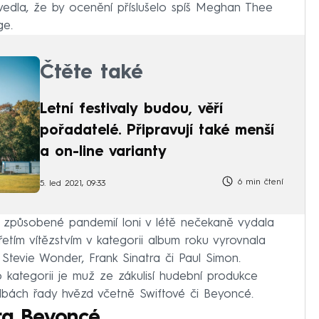
 uvedla, že by ocenění příslušelo spíš Meghan Thee
ge.
Čtěte také
Letní festivaly budou, věří
pořadatelé. Připravují také menší
a on-line varianty
6 min čtení
5. led 2021, 09:33
e způsobené pandemií loni v létě nečekaně vydala
řetím vítězstvím v kategorii album roku vyrovnala
Stevie Wonder, Frank Sinatra či Paul Simon.
 kategorii je muž ze zákulisí hudební produkce
dbách řady hvězd včetně Swiftové či Beyoncé.
era Beyoncé