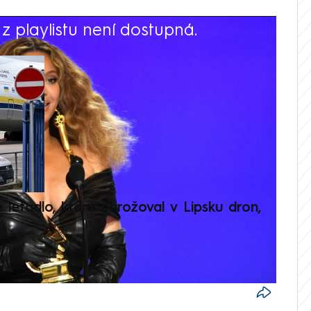
 playlistu není dostupná.
V
é letadlo, které ohrožoval v Lipsku dron,
Přilá
polit