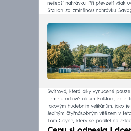
nejlepší nahrávku. Při převzetí však
Stallion za zmíněnou nahrávku Sava
Swiftová, která díky vynucené pauz
osmé studiové album Folklore, se s t
takovým hudebním velikánům, jako je 
Jediným čtyřnásobným vítězem v této
Tom Coyne, který se podílel na skla
Cenu si odnesla i dc