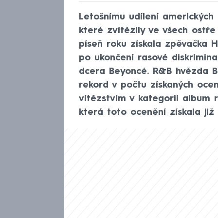
Letošnímu udílení americkýc
které zvítězily ve všech ostře
píseň roku získala zpěvačka H.
po ukončení rasové diskriminac
dcera Beyoncé. R&B hvězda Be
rekord v počtu získaných ocen
vítězstvím v kategorii album 
která toto ocenění získala již 