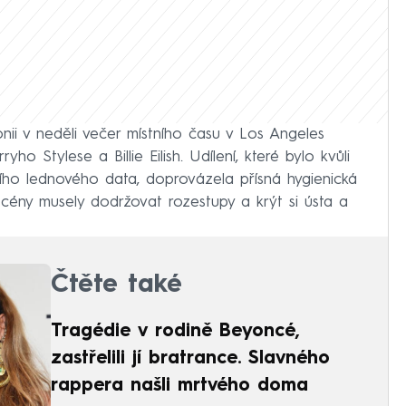
nii v neděli večer místního času v Los Angeles
o Stylese a Billie Eilish. Udílení, které bylo kvůli
ho lednového data, doprovázela přísná hygienická
cény musely dodržovat rozestupy a krýt si ústa a
Čtěte také
Tragédie v rodině Beyoncé,
zastřelili jí bratrance. Slavného
rappera našli mrtvého doma