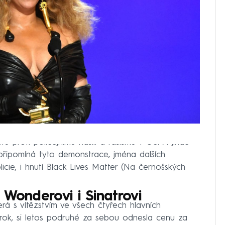
tů proti policejnímu násilí a rasismu v USA i jinde
i připomíná tyto demonstrace, jména dalších
licie, i hnutí Black Lives Matter (Na černošských
 Wonderovi i Sinatrovi
která s vítězstvím ve všech čtyřech hlavních
 rok, si letos podruhé za sebou odnesla cenu za