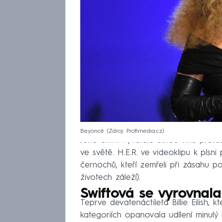
Beyoncé
Zdroj: Profimedia.cz
Jeho úmrtí vyvolalo silnou vlnu protes
ve světě. H.E.R. ve videoklipu k písn
černochů, kteří zemřeli při zásahu po
životech záleží).
Swiftová se vyrovnala
Teprve devatenáctiletá Billie Eilish, 
kategoriích opanovala udílení minulý