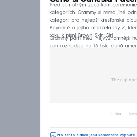
Před samotným začátkem ceremonie by
kategoriích. Grammy si mimo jiné odn
kategorii pro nejlepší křesťanské alb
Beyoncé a jejího manžela Jay-Z, kte
roku k písni Brown Skin Girl.
Grammy patří mezi nejvýznamnější hu
cen rozhoduje na 13 tisíc členů ame
v 80 kategoriích.
hudba
Beyo
Pro tento článek jsou komentáře vypnuté