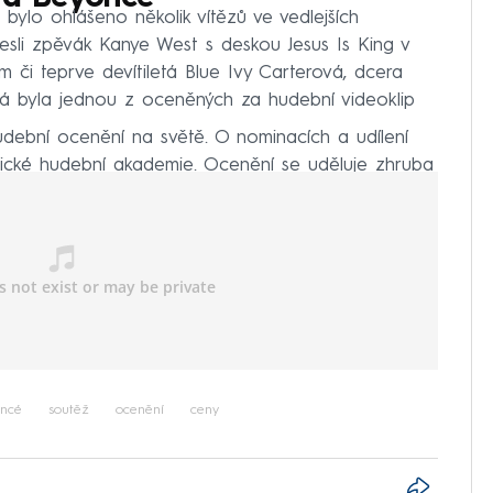
lo ohlášeno několik vítězů ve vedlejších
esli zpěvák Kanye West s deskou Jesus Is King v
um či teprve devítiletá Blue Ivy Carterová, dcera
rá byla jednou z oceněných za hudební videoklip
dební ocenění na světě. O nominacích a udílení
rické hudební akademie. Ocenění se uděluje zhruba
ncé
soutěž
ocenění
ceny