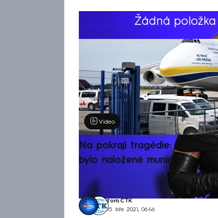
Žádná položka z
Výběr redakce
Video
Na pokraji tragédie: Ukrajinsk
bylo naložené municí
tom
,
ČTK
15. bře 2021, 06:46