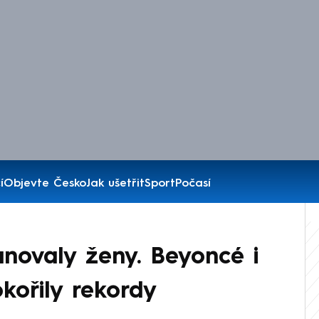
í
Objevte Česko
Jak ušetřit
Sport
Počasí
ovaly ženy. Beyoncé i
kořily rekordy