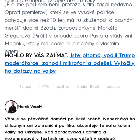
funkci prezidenta již déle než tři roky.
„Pro mě politikem není, protože s tím začal nedávno.
Oproti premiérovi, který se ve vysoké politice
pohybuje více než 10 let, má tu zkušenost o poznání
menší,“ doplnil Bžoch. Europoslankyně Markéta
Gregorová (Piráti) v případě sporu Pavla a vlády viní
Macinku, který má podle ní problémy s vlastním
egem.
MOHLO BY VÁS ZAJÍMAT:
Jste pitomá, vpálil Trump
moderátorce, zahodil mikrofon a odešel. Vytočily
ho dotazy na volby
Failed to fetch
Evropa
NATO
politika
Andrej Babiš
opozice
Marek Veselý
Věnuje se převážně domácí politické scéně. Nenechává ho
chladným ani zahraniční politika, akcentuje témata kolem
války na Ukrajině. Rád zpracovává i gaming a
nezanedbává v textech ani svou vášeň v podobě