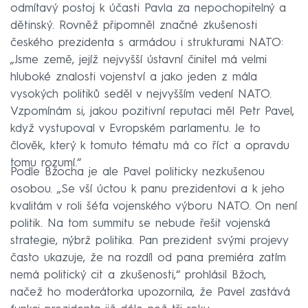
odmítavý postoj k účasti Pavla za nepochopitelný a
dětinský. Rovněž připomněl značné zkušenosti
českého prezidenta s armádou i strukturami NATO:
„Jsme země, jejíž nejvyšší ústavní činitel má velmi
hluboké znalosti vojenství a jako jeden z mála
vysokých politiků seděl v nejvyšším vedení NATO.
Vzpomínám si, jakou pozitivní reputaci měl Petr Pavel,
když vystupoval v Evropském parlamentu. Je to
člověk, který k tomuto tématu má co říct a opravdu
tomu rozumí.“
Podle Bžocha je ale Pavel politicky nezkušenou
osobou. „Se vší úctou k panu prezidentovi a k jeho
kvalitám v roli šéfa vojenského výboru NATO. On není
politik. Na tom summitu se nebude řešit vojenská
strategie, nýbrž politika. Pan prezident svými projevy
často ukazuje, že na rozdíl od pana premiéra zatím
nemá politický cit a zkušenosti,“ prohlásil Bžoch,
načež ho moderátorka upozornila, že Pavel zastává