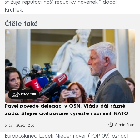
snižuje reputaci naší republiky navenek,“ dodal
Krutílek.
Čtěte také
9
fotografií
Pavel povede delegaci v OSN. Vládu dál rázně
žádá: Stejně civilizovaně vyřešte i summit NATO
6 min čtení
8. čvn 2026, 12:08
Europoslanec Luděk Niedermayer (TOP 09) označil