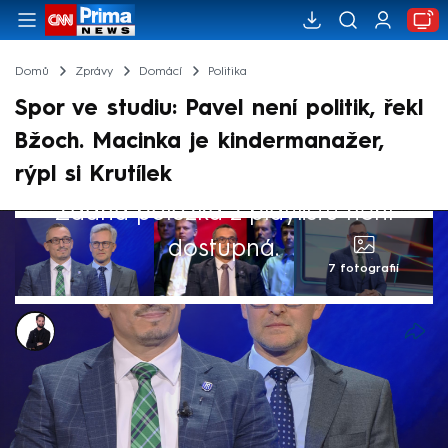
Domů
Zprávy
Domácí
Politika
Spor ve studiu: Pavel není politik, řekl
Bžoch. Macinka je kindermanažer,
rýpl si Krutílek
Žádná položka z playlistu není
dostupná.
7 fotografií
Marek Veselý
10. čvn 2026, 20:30
Diskuse o napětí mezi vládou a Hradem
vyvolala v bruselském speciálu CNN Prima