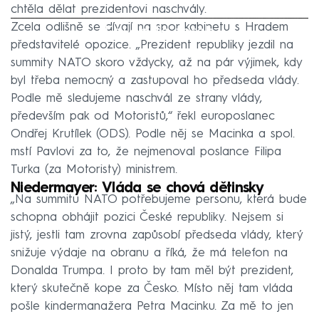
chtěla dělat prezidentovi naschvály.
Zcela odlišně se dívají na spor kabinetu s Hradem
Failed to fetch
představitelé opozice. „Prezident republiky jezdil na
summity NATO skoro vždycky, až na pár výjimek, kdy
byl třeba nemocný a zastupoval ho předseda vlády.
Podle mě sledujeme naschvál ze strany vlády,
především pak od Motoristů,“ řekl europoslanec
Ondřej Krutílek (ODS). Podle něj se Macinka a spol.
mstí Pavlovi za to, že nejmenoval poslance Filipa
Turka (za Motoristy) ministrem.
Niedermayer: Vláda se chová dětinsky
„Na summitu NATO potřebujeme personu, která bude
schopna obhájit pozici České republiky. Nejsem si
jistý, jestli tam zrovna zapůsobí předseda vlády, který
snižuje výdaje na obranu a říká, že má telefon na
Donalda Trumpa. I proto by tam měl být prezident,
který skutečně kope za Česko. Místo něj tam vláda
pošle kindermanažera Petra Macinku. Za mě to jen