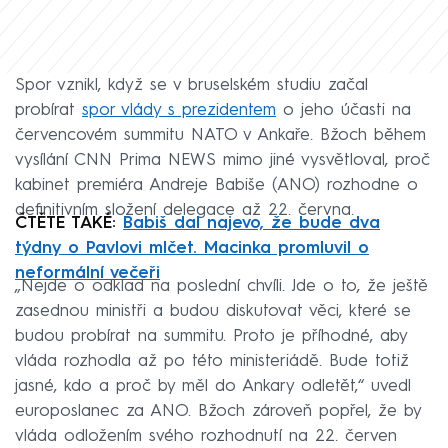
Spor vznikl, když se v bruselském studiu začal
probírat
spor vlády s prezidentem
o jeho účasti na
červencovém summitu NATO v Ankaře. Bžoch během
vysílání CNN Prima NEWS mimo jiné vysvětloval, proč
kabinet premiéra Andreje Babiše (ANO) rozhodne o
definitivním složení delegace až 22. června.
ČTĚTE TAKÉ:
Babiš dal najevo, že bude dva
týdny o Pavlovi mlčet. Macinka promluvil o
neformální večeři
„Nejde o odklad na poslední chvíli. Jde o to, že ještě
zasednou ministři a budou diskutovat věci, které se
budou probírat na summitu. Proto je příhodné, aby
vláda rozhodla až po této ministeriádě. Bude totiž
jasné, kdo a proč by měl do Ankary odletět,“ uvedl
europoslanec za ANO. Bžoch zároveň popřel, že by
vláda odložením svého rozhodnutí na 22. červen