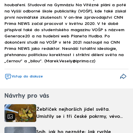
houbaření. Studoval na Gymnáziu Na Vítězné pláni a poté
na Vyšší odborné škole publicistiky (VOŠP), kde také získal
první novinářské zkušenosti. V on-line zpravodajství CNN
Prima NEWS začal pracovat v květnu 2020. V té době
přispíval také do studentského magazínu VOŠP s názvem
Generace20 a na hudební web Planeta Hudba. Po
dokončení studií na VOŠP v létě 2021 nastoupil na CNN
Prima NEWS jako redaktor. Nesnáší totalitní ideologie,
přehnanou politickou korektnost i striktní dělení světa na
„černou“ a „bílou“. (Marek.Vesely@iprima.cz)
Vstup do diskuze
Návrhy pro vás
Žebříček nejhorších jídel světa.
Umístily se i tři české pokrmy, vévodí
skandinávská kuchyně
Sníh, jak ho neznáte: Jak rychle