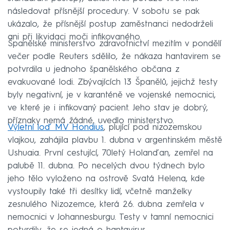
následovat přísnější procedury. V sobotu se pak
ukázalo, že přísnější postup zaměstnanci nedodrželi
ani při likvidaci moči infikovaného.
Španělské ministerstvo zdravotnictví mezitím v pondělí
večer podle Reuters sdělilo, že nákaza hantavirem se
potvrdila u jednoho španělského občana z
evakuované lodi. Zbývajících 13 Španělů, jejichž testy
byly negativní, je v karanténě ve vojenské nemocnici,
ve které je i infikovaný pacient. Jeho stav je dobrý,
příznaky nemá žádné, uvedlo ministerstvo.
Výletní loď MV Hondius
, plující pod nizozemskou
vlajkou, zahájila plavbu 1. dubna v argentinském městě
Ushuaia. První cestující, 70letý Holanďan, zemřel na
palubě 11. dubna. Po necelých dvou týdnech bylo
jeho tělo vyloženo na ostrově Svatá Helena, kde
vystoupily také tři desítky lidí, včetně manželky
zesnulého Nizozemce, která 26. dubna zemřela v
nemocnici v Johannesburgu. Testy v tamní nemocnici