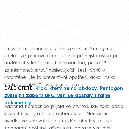
Univerzitní nemocnice v nizozemském Nijmegenu
sdělila, že pracovníci nedodrželi přísnější postup při
nakládání s krví a močí infikovaného, proto 12
zaměstnanců stráví následujících šest týdnů v
karanténě. „Je to preventivní opatření, ačkoli riziko
infekce je nízké,“ uvedla nemocnice.
DÁLE ČTĚTE:
Krok, který nemá obdoby. Pentagon
zveřejnil záběry UFO, ven se dostaly i tajné
dokumenty
Pacienta nemocnice přijala ve čtvrtek, kdy také došlo
k první chybě, a to při odběru krve. Nemocnice
uvedla, že zdravotníci při nakládání s krví použili
standardní postupy, ačkoli kvůli povaze viru měli