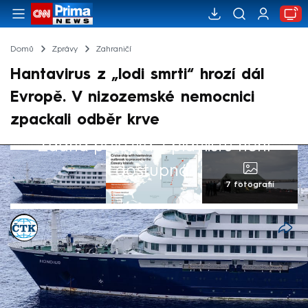
Domů
Zprávy
Zahraničí
Hantavirus z „lodi smrti“ hrozí dál
Evropě. V nizozemské nemocnici
zpackali odběr krve
Žádná položka z playlistu není
dostupná.
7 fotografií
ČTK
12. kvě 2026, 06:43
V karanténě skončilo 12 zaměstnanců
nizozemské nemocnice, kteří ošetřovali