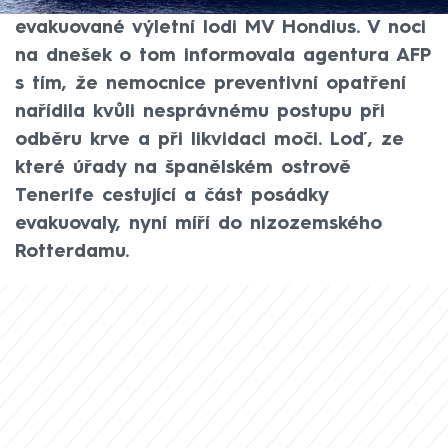
pacienta nakaženého hantavirem z
evakuované výletní lodi MV Hondius. V noci
na dnešek o tom informovala agentura AFP
s tím, že nemocnice preventivní opatření
nařídila kvůli nesprávnému postupu při
odběru krve a při likvidaci moči. Loď, ze
které úřady na španělském ostrově
Tenerife cestující a část posádky
evakuovaly, nyní míří do nizozemského
Rotterdamu.