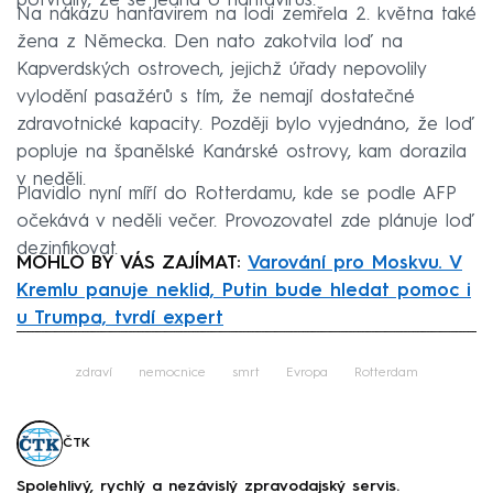
potvrdily, že se jedná o hantavirus.
Na nákazu hantavirem na lodi zemřela 2. května také
žena z Německa. Den nato zakotvila loď na
Kapverdských ostrovech, jejichž úřady nepovolily
vylodění pasažérů s tím, že nemají dostatečné
zdravotnické kapacity. Později bylo vyjednáno, že loď
popluje na španělské Kanárské ostrovy, kam dorazila
v neděli.
Plavidlo nyní míří do Rotterdamu, kde se podle AFP
očekává v neděli večer. Provozovatel zde plánuje loď
dezinfikovat.
MOHLO BY VÁS ZAJÍMAT:
Varování pro Moskvu. V
Kremlu panuje neklid, Putin bude hledat pomoc i
u Trumpa, tvrdí expert
Failed to fetch
zdraví
nemocnice
smrt
Evropa
Rotterdam
ČTK
Spolehlivý, rychlý a nezávislý zpravodajský servis.