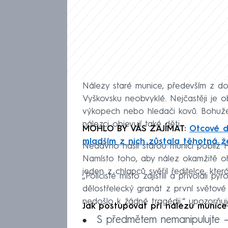
Nálezy staré munice, především z do
Vyškovsku neobvyklé. Nejčastěji je obj
výkopech nebo hledači kovů. Bohužel
nálezci objevují také děti.
MOHLO BY VÁS ZAJÍMAT:
Otcové dv
mladším z nich zůstala těhotná 
Nedávno našli starou munici poblíž Hl
Namísto toho, aby nález okamžitě ohl
jeden z chlapců svěřil ředitelce, kter
„Policisté místo zajistili a přivolali p
dělostřelecký granát z první světové v
nedošlo k žádné tragédii,“ upozorňuje
Jak postupovat při nálezu munice
S předmětem nemanipulujte – a