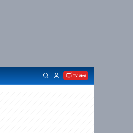
TV živě