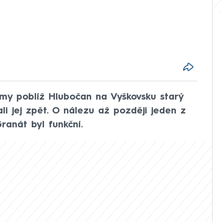
jámy poblíž Hlubočan na Vyškovsku starý
li jej zpět. O nálezu až později jeden z
Granát byl funkční.