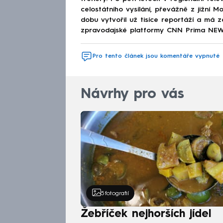
celostátního vysílání, převážně z jižní 
dobu vytvořil už tisíce reportáží a má z
zpravodajské platformy CNN Prima NEWS
Pro tento článek jsou komentáře vypnuté
Návrhy pro vás
5
fotografií
Žebříček nejhorších jídel