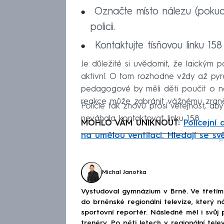
Označte místo nálezu (pokud j
policii.
Kontaktujte tísňovou linku 15
Je důležité si uvědomit, že laickým po
aktivní. O tom rozhodne vždy až pyrot
pedagogové by měli děti poučit o ne
reakce může zabránit vážnému zraně
Policie tak znovu prosí veřejnost, a
neváhala kontaktovat linku 158.
MOHLO VÁM UNIKNOUT:
Policejní
na umělou ventilaci. Hledají se sv
Fa
le
Michal Janotka
Vystudoval gymnázium v Brně. Ve třetím 
do brněnské regionální televize, který n
sportovní reportér. Následně měl i svůj
trenéry. Po pěti letech v regionální tel