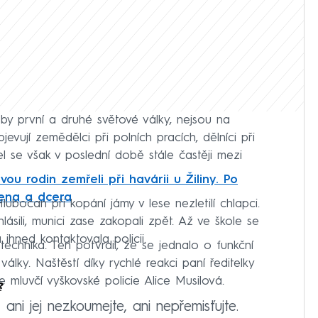
by první a druhé světové války, nejsou na
evují zemědělci při polních pracích, dělníci při
 se však v poslední době stále častěji mezi
ou rodin zemřeli při havárii u Žiliny. Po
žena a dcera
ubočan při kopání jámy v lese nezletilí chlapci.
ásili, munici zase zakopali zpět. Až ve škole se
á ihned kontaktovala policii.
yrotechnika. Ten potvrdil, že se jednalo o funkční
álky. Naštěstí díky rychlé reakci paní ředitelky
 mluvčí vyškovské policie Alice Musilová.
?
ni jej nezkoumejte, ani nepřemisťujte.