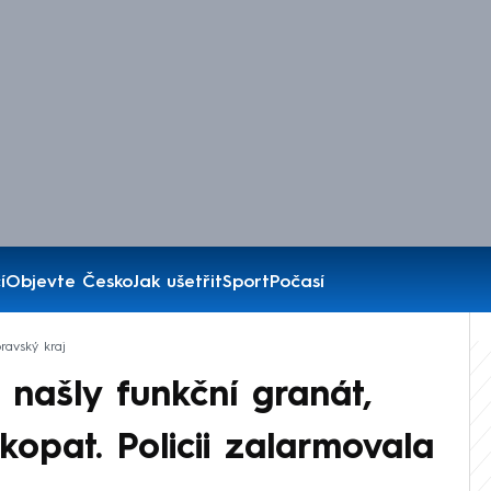
í
Objevte Česko
Jak ušetřit
Sport
Počasí
ravský kraj
 našly funkční granát,
opat. Policii zalarmovala