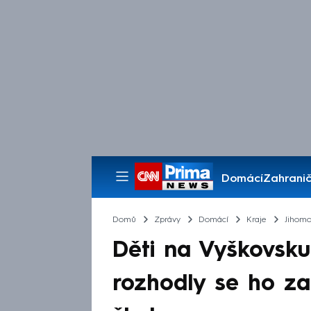
Domácí
Zahranič
Pořady
Domů
Zprávy
Domácí
Kraje
Jihomo
Děti na Vyškovsku
rozhodly se ho zak