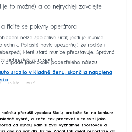
e to možné) a co nejrychleji zavolejte
8 a řiďte se pokyny operátora.
hledem nelze spolehlivě určit, jestli je munice
echnik. Policisté navíc upozorňují, že rodiče i
bezpečí, které stará munice představuje. Správná
ní nebo dokonce smrti.
by v případě jakéhokoliv podezřelého nálezu
 auto srazilo v Kladně ženu, skončila napojená
ědci
iled to fetch
s
policie
granát
ročníku přerušil vysokou školu, protože šel na konkurz
ásledně vyhrál, a začal tak pracovat v televizi jako
 pořad Za lajnou, kam si zval významné sportovce a
evizi kývl na nabídku Primy. Začal tak dělat reportáže do