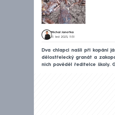
Michal Janotka
31. led 2025, 11:51
Dva chlapci našli při kopání 
dělostřelecký granát a zakopa
nich pověděl ředitelce školy. 