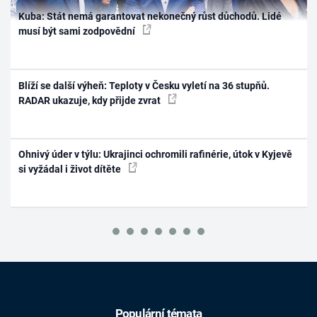
Kuba: Stát nemá garantovat nekonečný růst důchodů. Lidé
musí být sami zodpovědní
Blíží se další výheň: Teploty v Česku vyletí na 36 stupňů.
RADAR ukazuje, kdy přijde zvrat
Ohnivý úder v týlu: Ukrajinci ochromili rafinérie, útok v Kyjevě
si vyžádal i život dítěte
Populární témata