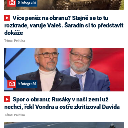
5 fotografií
Více peněz na obranu? Stejně se to tu
rozkrade, varuje Valeš. Šaradín si to představit
dokáže
Téma: Politika
9 fotografií
Spor o obranu: Rusáky v naší zemi už
nechci, řekl Vondra a ostře zkritizoval Davida
Téma: Politika