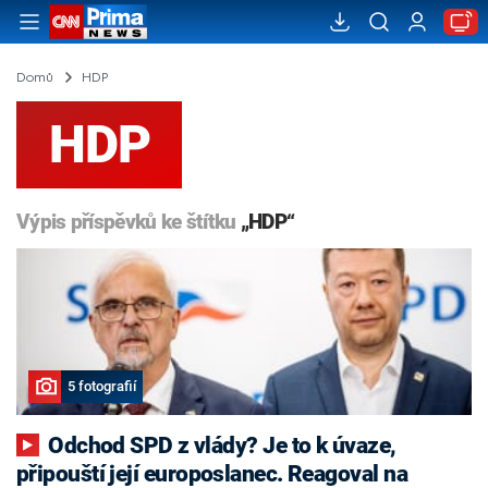
Domů
HDP
HDP
Výpis příspěvků ke štítku
„HDP“
5 fotografií
Odchod SPD z vlády? Je to k úvaze,
připouští její europoslanec. Reagoval na