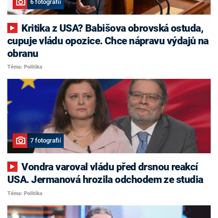
6 fotografií
Kritika z USA? Babišova obrovská ostuda,
cupuje vládu opozice. Chce nápravu výdajů na
obranu
Téma: Politika
7 fotografií
Vondra varoval vládu před drsnou reakcí
USA. Jermanová hrozila odchodem ze studia
Téma: Politika