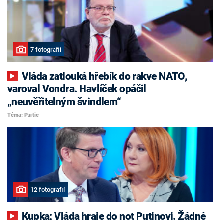
7 fotografií
Vláda zatlouká hřebík do rakve NATO,
varoval Vondra. Havlíček opáčil
„neuvěřitelným švindlem“
Téma: Partie
12 fotografií
Kupka: Vláda hraje do not Putinovi. Žádné