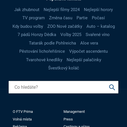
Jak zhubnout
Nejlepší filmy 2024
Nejlepší horory
TV program
Změna času
Partie
Počasí
Kdy budou volby
ZOO Nové začátky
Auto – katalog
7 pádů Honzy Dědka
Volby 2025
Svařené víno
Tatarák podle Pohlreicha
Aloe vera
Pěstování lichořeřišnice
Výpočet ascendentu
Tvarohové knedlíky
Nejlepší palačinky
Švestkový koláč
O FTV Prima
Management
Volná místa
Press
Reklama
Castingy a výzvy