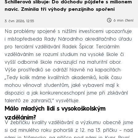
Schillerová slibuje: Do důchodu půjdete s milionem
navíc. Zmínila tři výhody penzijního spoření
6 min čtení
3. čvn 2026, 12:55
Na problémy spojené s nižšími investicemi upozorňuje
i místopředseda Rady Národního akreditačního úřadu
pro terciární vzdělávání Radek Špicar. Terciárním
vzděláváním se rozumí studium na vysoké škole či
vyšší odborné škole navazující na maturitní obor.
Výše prostředků se odráží hlavně na kapacitách:
„Tedy kolik máme kvalitních akademiků, kolik času
mohou věnovat studentům, jaké vybavení mají k
dispozici a jak konkurenceschopní jsme při získávání
talentů ze zahraničí,“ vysvětluje.
Málo mladých lidí s vysokoškolským
vzděláním?
V žebříčku kvality vzdělávání a výzkumu obecně jsme
si od minulého roku pohoršili z 12. na 13. příčku – nad