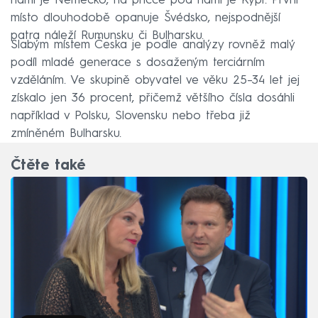
námi je Německo, na příčce pod námi je Kypr. První
místo dlouhodobě opanuje Švédsko, nejspodnější
patra náleží Rumunsku či Bulharsku.
Slabým místem Česka je podle analýzy rovněž malý
podíl mladé generace s dosaženým terciárním
vzděláním. Ve skupině obyvatel ve věku 25–34 let jej
získalo jen 36 procent, přičemž většího čísla dosáhli
například v Polsku, Slovensku nebo třeba již
zmíněném Bulharsku.
Čtěte také