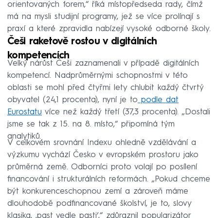
orientovaných forem,“ říká místopředseda rady, čímž
má na mysli studijní programy, jež se více prolínají s
praxí a které zpravidla nabízejí vysoké odborné školy.
Češi raketově rostou v digitálních
kompetencích
Velký nárůst Češi zaznamenali v případě digitálních
kompetencí. Nadprůměrnými schopnostmi v této
oblasti se mohl před čtyřmi lety chlubit každý čtvrtý
obyvatel (24,1 procenta), nyní je to
podle dat
Eurostatu
více než každý třetí (37,3 procenta). „Dostali
jsme se tak z 15. na 8. místo,“ připomíná tým
analytiků.
V celkovém srovnání Indexu ohledně vzdělávání a
výzkumu vychází Česko v evropském prostoru jako
průměrná země. Odborníci proto volají po posílení
financování i strukturálních reformách. „Pokud chceme
být konkurenceschopnou zemí a zároveň máme
dlouhodobě podfinancované školství, je to, slovy
klasika, ‚past vedle pasti‘,“ zdůraznil popularizátor