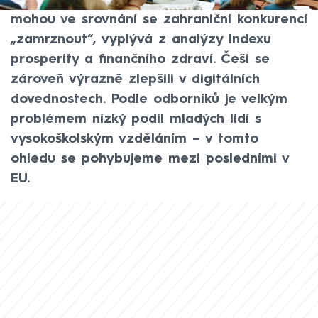
HDP než před čtyřmi lety. Univerzity však
mohou ve srovnání se zahraniční konkurencí
„zamrznout“, vyplývá z analýzy Indexu
prosperity a finančního zdraví. Češi se
zároveň výrazně zlepšili v digitálních
dovednostech. Podle odborníků je velkým
problémem nízký podíl mladých lidí s
vysokoškolským vzděláním – v tomto
ohledu se pohybujeme mezi posledními v
EU.