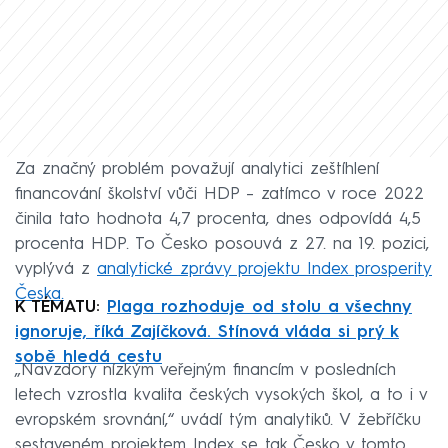
Za značný problém považují analytici zeštíhlení
financování školství vůči HDP – zatímco v roce 2022
činila tato hodnota 4,7 procenta, dnes odpovídá 4,5
procenta HDP. To Česko posouvá z 27. na 19. pozici,
vyplývá z
analytické zprávy projektu Index prosperity
Česka.
K TÉMATU:
Plaga rozhoduje od stolu a všechny
ignoruje, říká Zajíčková. Stínová vláda si prý k
sobě hledá cestu
„Navzdory nízkým veřejným financím v posledních
letech vzrostla kvalita českých vysokých škol, a to i v
evropském srovnání,“ uvádí tým analytiků. V žebříčku
sestaveném projektem Index se tak Česko v tomto