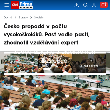
Domů
Zprávy
Školství
Česko propadá v počtu
vysokoškoláků. Past vedle pasti,
zhodnotil vzdělávání expert
Žádná položka z playlistu není
dostupná.
6 fotografií
Marek Pausz
8. čvn 2026, 10:40
Kvalita tuzemských vysokých škol roste, i
když Česko vydává méně prostředků vůči