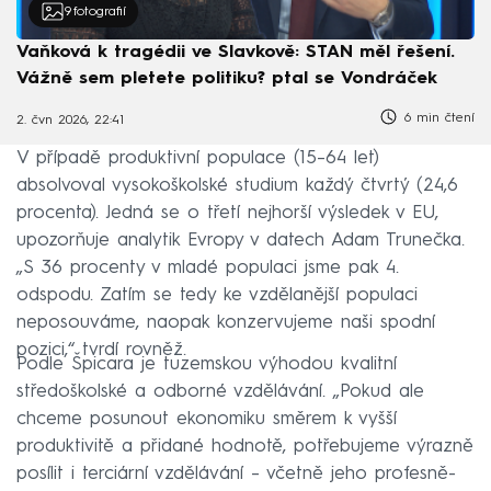
9
fotografií
Vaňková k tragédii ve Slavkově: STAN měl řešení.
Vážně sem pletete politiku? ptal se Vondráček
6 min čtení
2. čvn 2026, 22:41
V případě produktivní populace (15–64 let)
absolvoval vysokoškolské studium každý čtvrtý (24,6
procenta). Jedná se o třetí nejhorší výsledek v EU,
upozorňuje analytik Evropy v datech Adam Trunečka.
„S 36 procenty v mladé populaci jsme pak 4.
odspodu. Zatím se tedy ke vzdělanější populaci
neposouváme, naopak konzervujeme naši spodní
pozici,“ tvrdí rovněž.
Podle Špicara je tuzemskou výhodou kvalitní
středoškolské a odborné vzdělávání. „Pokud ale
chceme posunout ekonomiku směrem k vyšší
produktivitě a přidané hodnotě, potřebujeme výrazně
posílit i terciární vzdělávání – včetně jeho profesně-