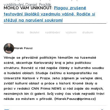
vzdělávání Daniel Pražák.
MOHLO VÁM UNIKNOUT:
Plagou zrušené
testování školáků vzedmulo vášně. Rodiče si
stěžují na narušení soukromí
Failed to fetch
škola
školství
vzdělávání
výzkum
studium
Marek Pausz
Věnuje se převážně politickým tématům na tuzemské
scéně, akcentuje Karlovarský kraj a jeho politickou
strukturu. Rovněž si rád napíše články z kulturního soudku
a hudební oblasti. Studuje češtinu a komparatistiku na
Univerzitě Karlově v Praze. Jeho zájmem je veřejné dění,
zvlášť kulturní oblast a práce s historií. Kromě školy a
práci v redakci CNN Prima NEWS si rád zajde do malých,
neznámých kin či galerií. Svůj volný čas však nejradši tráví
někde za městem v přírodě. (Marek.Pausz@iprima.cz)