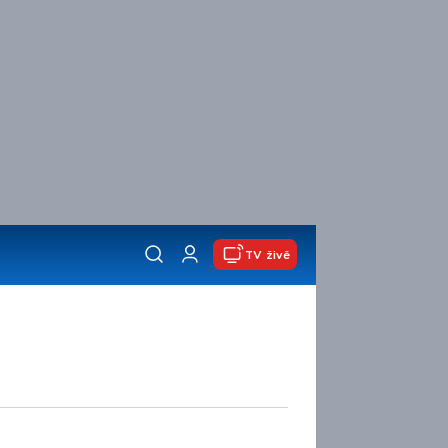
TV živě