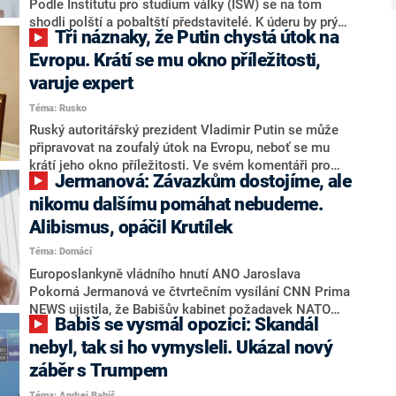
Podle Institutu pro studium války (ISW) se na tom
shodli polští a pobaltští představitelé. K úderu by prý
Tři náznaky, že Putin chystá útok na
mohly být použity ukrajinské drony.
Evropu. Krátí se mu okno příležitosti,
varuje expert
Téma: Rusko
Ruský autoritářský prezident Vladimir Putin se může
připravovat na zoufalý útok na Evropu, neboť se mu
krátí jeho okno příležitosti. Ve svém komentáři pro
Jermanová: Závazkům dostojíme, ale
britský deník Independent to napsal novinář a analytik
Robert Fox. Ten ještě přidal několik náznaků od
nikomu dalšímu pomáhat nebudeme.
Kremlu, kterými zmíněnou tezi vysvětluje.
Alibismus, opáčil Krutílek
Téma: Domácí
Europoslankyně vládního hnutí ANO Jaroslava
Pokorná Jermanová ve čtvrtečním vysílání CNN Prima
NEWS ujistila, že Babišův kabinet požadavek NATO
Babiš se vysmál opozici: Skandál
ohledně výdajů 2 % HDP na obranu dodrží nejpozději
příští rok. „Je tam i příslib, že toho dosáhneme letos,
nebyl, tak si ho vymysleli. Ukázal nový
nicméně to bude hodně náročné," uvedla. Jedním
záběr s Trumpem
dechem ale dodala, že Česko nemůže nad rámec
Téma: Andrej Babiš