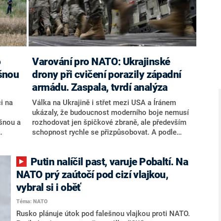
Varování pro NATO: Ukrajinské
šnou
drony při cvičení porazily západní
armádu. Zaspala, tvrdí analýza
i na
Válka na Ukrajině i střet mezi USA a Íránem
ukázaly, že budoucnost moderního boje nemusí
šnou a
rozhodovat jen špičkové zbraně, ale především
schopnost rychle se přizpůsobovat. A podle
TO.
expertů západní armády reagují příliš pomalu.
vropě
Největší výzvou pro NATO tak nemusí být
Putin nalíčil past, varuje Pobaltí. Na
ořil s
nedostatek technologií, ale schopnost držet
krok s tempem změn.
NATO prý zaútočí pod cizí vlajkou,
vybral si i oběť
Téma: NATO
Rusko plánuje útok pod falešnou vlajkou proti NATO.