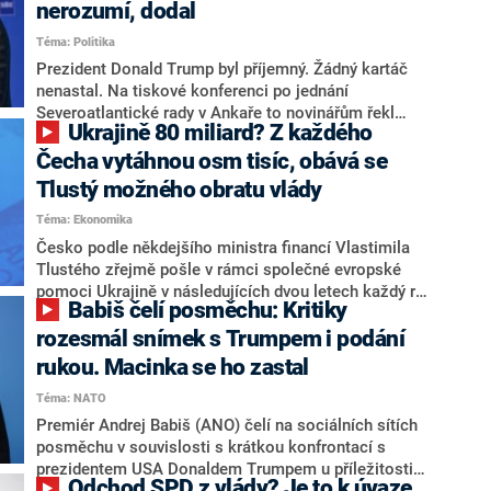
podle analytiků se dostala až do přísně střežených
nerozumí, dodal
základen. Think-tank varuje, že evropské vlády si toho
Téma: Politika
sice všímají, ale prakticky na odezvě nespolupracují.
Prezident Donald Trump byl příjemný. Žádný kartáč
nenastal. Na tiskové konferenci po jednání
Severoatlantické rady v Ankaře to novinářům řekl
Ukrajině 80 miliard? Z každého
premiér Andrej Babiš (ANO). Zároveň nevyloučil, že
Česká republika vydá dvě procenta HDP na obranu
Čecha vytáhnou osm tisíc, obává se
ještě v letošním roce. Šéf SPD Tomio Okamura, který
Tlustý možného obratu vlády
kritizuje zapojení Česka do programu na nákup zbraní
Téma: Ekonomika
pro Ukrajinu PURL, problematice podle premiéra
„zjevně nerozumí“. Vládní koalice podle Babiše
Česko podle někdejšího ministra financí Vlastimila
ohrožena není.
Tlustého zřejmě pošle v rámci společné evropské
pomoci Ukrajině v následujících dvou letech každý rok
Babiš čelí posměchu: Kritiky
40 miliard korun. Tlustý odkazoval na závazek, který
by měl být obsažen ve finální deklaraci ze summitu v
rozesmál snímek s Trumpem i podání
Ankaře a který hovoří o 70 miliardách eur jako pomoc
rukou. Macinka se ho zastal
Kyjevu v tomto i příštím roce. V rámci tohoto balíku by
Téma: NATO
Česko mělo přispět částkou dvakrát 40 miliard korun.
Tlustý v souvislosti s tím ironicky poděkoval
Premiér Andrej Babiš (ANO) čelí na sociálních sítích
prezidentovi i premiérovi za to, že „z každého občana
posměchu v souvislosti s krátkou konfrontací s
vytáhnou 8 000 korun“ a mluvil o porušení
prezidentem USA Donaldem Trumpem u příležitosti
Odchod SPD z vlády? Je to k úvaze,
předchozích slibů vlády.