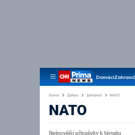
Domácí
Zahranič
Pořady
Domů
Zprávy
Zahraničí
NATO
NATO
Nejnovější příspěvky k tématu