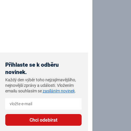
Přihlaste se k odběru
novinek.
Každý den výběr toho nejzajímavějšího,
nejnovější zprávy a události. Vložením
emailu souhlasím se
zasíláním novinek
.
Chci odebírat