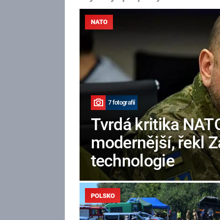
NATO
7 fotografií
Tvrdá kritika NAT
modernější, řekl Z
technologie
POLSKO