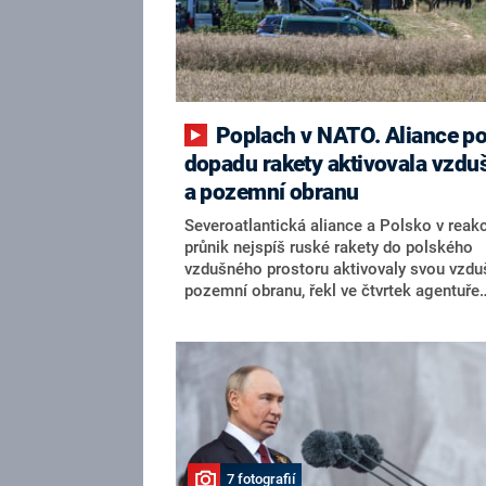
Poplach v NATO. Aliance po
dopadu rakety aktivovala vzdu
a pozemní obranu
Severoatlantická aliance a Polsko v reakc
průnik nejspíš ruské rakety do polského
vzdušného prostoru aktivovaly svou vzdu
pozemní obranu, řekl ve čtvrtek agentuře
Reuters mluvčí vojenského velitelství NA
Vrchní velitel spojeneckých sil NATO v E
Alexus Grynkewich o incidentu rovněž hov
polským náčelníkem generálního štábu
generálem Wiesławem Kukulou.
7 fotografií