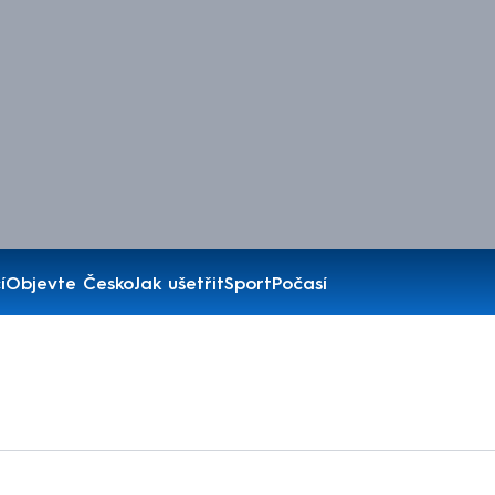
í
Objevte Česko
Jak ušetřit
Sport
Počasí