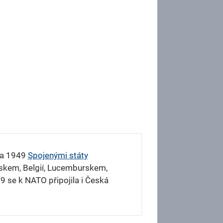
bna 1949
Spojenými státy
lskem, Belgií, Lucemburskem,
9 se k NATO připojila i Česká