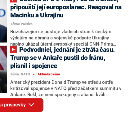
středečního uvítacího ceremoniálu lídrů zemí NATO na
summitu v Ankaře. Krátce poté, co se představitelé
připouští její europoslanec. Reagoval na
členských států vyfotografovali, Trump prošel kolem
Macinku a Ukrajinu
několika státníků a nabídl Babišovi podání ruky.
Téma: Politika
Fotografie zachycuje zvláštní okamžik stisknutí, kdy
šéf Bílého domu – částečně už na odchodu – stál
Rozcházející se postoje vládních stran k českým
bokem k předsedovi ANO. Vládní tábor považuje
výdajům na obranu a vojenské podpoře Ukrajiny
posměšné reakce opozice za laciný útok.
naplno ukázal úterní evropský speciál CNN Prima
Podvodníci, jednání je ztráta času.
NEWS ve Štrasburku. Europoslanec Ivan David (SPD) v
reakci na otázky týkající se pozic koalice opakovaně
Trump se v Ankaře pustil do Íránu,
kličkoval a vyhýbal se přímým odpovědím. Jeho
plísnil i spojence
vystoupení pobavilo opoziční politiky i další hosty
Téma: NATO
Aktualizováno
debaty. Přesto David s ohledem na proukrajinskou
■
iniciativu PURL připustil, že odchod SPD z vlády „je
Americký prezident Donald Trump ve středu ostře
samozřejmě k uvážení“.
kritizoval spojence v NATO před začátkem summitu v
Ankaře. Řekl, že není spokojený s aliancí kvůli
Grónsku a Íránu, píše Reuters. Podle něj USA do
ší příspěvky
aliance přispívají nepřiměřeně moc. Španělsko je
podle Trumpa hrozným spojencem v NATO a uvedl, že
s ním chce přerušit obchod. Madrid odmítá výrazné
navýšení výdajů na obranu a bezpečnost na pět
procent HDP do roku 2035. Trump dále uvedl, že
příměří mezi Spojenými státy a Íránem je u konce.