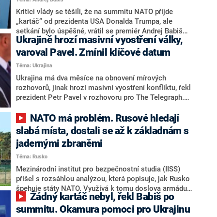
svých závazků podporovat nikoho dalšího, ani
Ukrajinu, protože na to zkrátka nemá peníze. Podle
Kritici vlády se těšili, že na summitu NATO přijde
Ondřeje Krutílka (ODS) je takové vysvětlení alibismem.
„kartáč“ od prezidenta USA Donalda Trumpa, ale
Občanský demokrat navíc vyslovil obavu, že vláda své
setkání bylo úspěšné, vrátil se premiér Andrej Babiš
Ukrajině hrozí masivní vyostření války,
sliby nakonec stejně nesplní.
(ANO) k dvoudennímu setkání spojenců v Ankaře.
Zmínil se i o diskutovaném momentu s Trumpem,
varoval Pavel. Zmínil klíčové datum
kvůli kterému se do něj zástupci opozice strefovali.
Téma: Ukrajina
Podání ruky podle něj bylo spontánní a verzi o tom, že
Ukrajina má dva měsíce na obnovení mírových
se k americkému prezidentovi vtlačil, označil za
rozhovorů, jinak hrozí masivní vyostření konfliktu, řekl
překroucení situace.
prezident Petr Pavel v rozhovoru pro The Telegraph.
Rovněž vyzval spojence, aby koordinovaně vytvořili
větší tlak na Rusko, aby jeho představitelé zasedli k
NATO má problém. Rusové hledají
mírovému jednání s ukrajinskou stranou.
slabá místa, dostali se až k základnám s
jadernými zbraněmi
Téma: Rusko
Mezinárodní institut pro bezpečnostní studia (IISS)
přišel s rozsáhlou analýzou, která popisuje, jak Rusko
špehuje státy NATO. Využívá k tomu doslova armádu
Žádný kartáč nebyl, řekl Babiš po
dronů, ale zapojuje i vojenské námořnictvo a civilní
plavidla. Moskva tak sonduje citlivá místa Evropy a
summitu. Okamura pomoci pro Ukrajinu