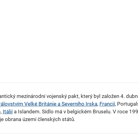
Íránce označil za lháře, vyjednávat s nimi podle něj
nemá smysl. Vyjednavači obou stran konfliktu spolu
mohou hovořit, ale jen tím ztrácejí čas, míní šéf Bílého
domu.
lantický mezinárodní vojenský pakt, který byl založen 4. du
lovstvím Velké Británie a Severního Irska
,
Francií
, Portuga
,
Itálií
a Islandem. Sídlo má v belgickém Bruselu. V roce 199
je obrana území členských států.