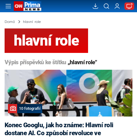
Domů
hlavní role
hlavní role
Výpis příspěvků ke štítku
„hlavní role“
10 fotografií
Konec Googlu, jak ho známe: Hlavní roli
dostane AI. Co způsobí revoluce ve