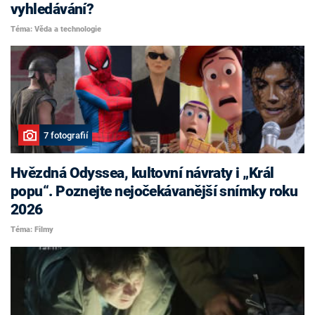
vyhledávání?
Téma: Věda a technologie
7 fotografií
Hvězdná Odyssea, kultovní návraty i „Král
popu“. Poznejte nejočekávanější snímky roku
2026
Téma: Filmy