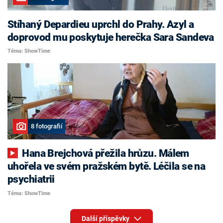
Stíhaný Depardieu uprchl do Prahy. Azyl a
doprovod mu poskytuje herečka Sara Sandeva
Téma: ShowTime
8 fotografií
Hana Brejchová přežila hrůzu. Málem
uhořela ve svém pražském bytě. Léčila se na
psychiatrii
Téma: ShowTime
Další příspěvky