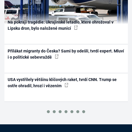
Na pokraji tragédie: Ukrajinské letadlo, které ohrožoval v
Lipsku dron, bylo naložené municí
Přilákat migranty do Česka? Sami by odešli, tvrdí expert. Mluví
i o politické sebevraždě
USA vystřílely většinu klíčových raket, tvrdí CNN. Trump se
ostře ohradil, hrozí i vězením