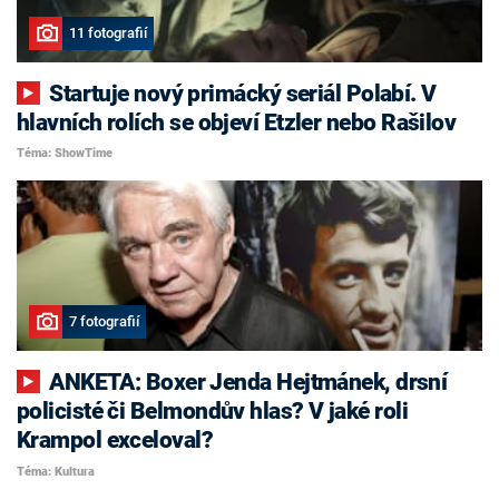
11 fotografií
Startuje nový primácký seriál Polabí. V
hlavních rolích se objeví Etzler nebo Rašilov
Téma: ShowTime
7 fotografií
ANKETA: Boxer Jenda Hejtmánek, drsní
policisté či Belmondův hlas? V jaké roli
Krampol exceloval?
Téma: Kultura