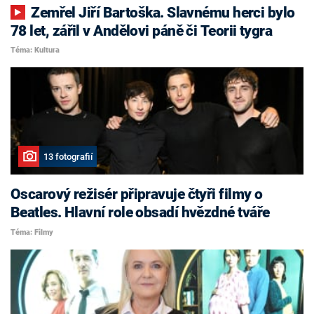
Zemřel Jiří Bartoška. Slavnému herci bylo
78 let, zářil v Andělovi páně či Teorii tygra
Téma: Kultura
13 fotografií
Oscarový režisér připravuje čtyři filmy o
Beatles. Hlavní role obsadí hvězdné tváře
Téma: Filmy