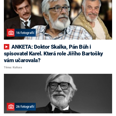
16 fotografií
ANKETA: Doktor Skalka, Pán Bůh i
spisovatel Karel. Která role Jiřího Bartošky
vám učarovala?
Téma: Kultura
26 fotografií