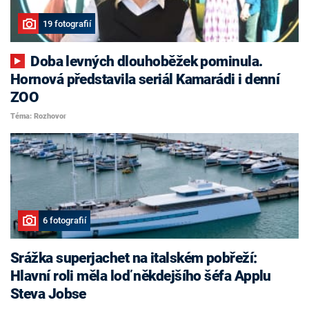
19 fotografií
Doba levných dlouhoběžek pominula.
Hornová představila seriál Kamarádi i denní
ZOO
Téma: Rozhovor
6 fotografií
Srážka superjachet na italském pobřeží:
Hlavní roli měla loď někdejšího šéfa Applu
Steva Jobse