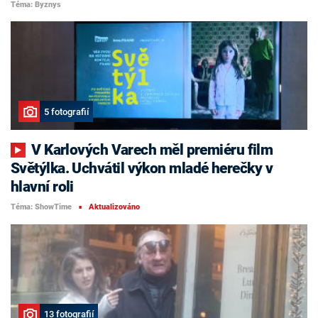
Téma: Byznys
5 fotografií
V Karlových Varech měl premiéru film
Světýlka. Uchvátil výkon mladé herečky v
hlavní roli
Téma: ShowTime
Aktualizováno
■
13 fotografií