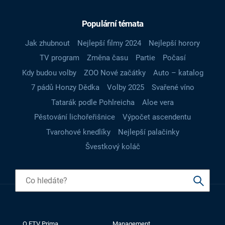
Populární témata
Jak zhubnout
Nejlepší filmy 2024
Nejlepší horory
TV program
Změna času
Partie
Počasí
Kdy budou volby
ZOO Nové začátky
Auto – katalog
7 pádů Honzy Dědka
Volby 2025
Svařené víno
Tatarák podle Pohlreicha
Aloe vera
Pěstování lichořeřišnice
Výpočet ascendentu
Tvarohové knedlíky
Nejlepší palačinky
Švestkový koláč
O FTV Prima
Management