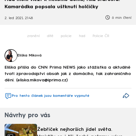
Kamarádka popsala uštknutí holčičky
6 min čtení
2. led 2021, 21:48
zranění
dítě
policie
had
Policie ČR
Eliška Míková
Eliška přišla do CNN Prima NEWS jako stážistka a aktuálně
tvoří zpravodajství obsah jak z domácího, tak zahraničního
dění. (eliska.mikova@iprima.cz)
Pro tento článek jsou komentáře vypnuté
Návrhy pro vás
Žebříček nejhorších jídel světa.