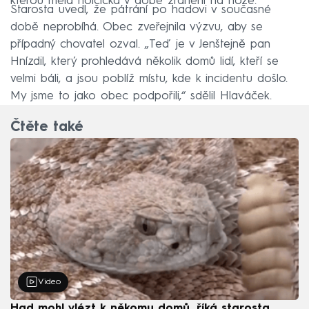
kterou měla holčička v době zranění na noze.
Starosta uvedl, že pátrání po hadovi v současné
době neprobíhá. Obec zveřejnila výzvu, aby se
případný chovatel ozval. „Teď je v Jenštejně pan
Hnízdil, který prohledává několik domů lidí, kteří se
velmi báli, a jsou poblíž místu, kde k incidentu došlo.
My jsme to jako obec podpořili,“ sdělil Hlaváček.
Čtěte také
Video
Had mohl vlézt k někomu domů, říká starosta.