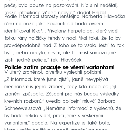
péče, byla pouze na pozorování. Nic s ní nedělali,
takže intoxikace vůbec nebyla,“ dodal Hnízdil.
Podle informací starosty Jenštejna Norberta Hlaváčka
ránu na noze jako kousnutí od hada ovšem
identifikoval lékař. „Přivolaný herpetolog, který viděl
fotku rány holčičky tehdy v noci, říkal také, že to byl
pravděpodobně had. Z toho se to vzalo. Jestli to tak
bylo, nebo nebylo, nevím, ale to musí samozřejmě
zjistit jedině policie,“ řekl Hlaváček.
Policie zatím pracuje se všemi variantami
V úterý zraněnou dívenku vyslechli policisté.
„Z informací, které jsme zjistili, jasně nevyplývá
mechanismus jejího zranění, tedy kdo nebo co její
zranění způsobilo. Zásadní pro nás budou výsledky
krevních rozborů,“ uvedla policejní mluvčí Barbora
Schneeweissová. „Nemáme informaci z výslechů, že
by hada někdo viděl, pracujeme s veškerými
variantami,“ dodala. Na expertize je také bota,