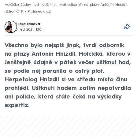
Holčičku žádný had neuštknul, tvrdí odborník na plazy Antonín Hnízdil.
Zdroj: ČTK / Profimedia.cz
Eliška Míková
6. led 2021, 13:01
Všechno bylo nejspíš jinak, tvrdí odborník
na plazy Antonín Hnízdil. Holčička, kterou v
Jenštejně údajně v pátek večer uštknul had,
se podle něj poranila o ostrý plot.
Herpetolog Hnízdil si ve středu místo činu
prohlédl. Uštknutí hadem zatím nepotvrdila
ani policie, která stále čeká na výsledky
expertiz.