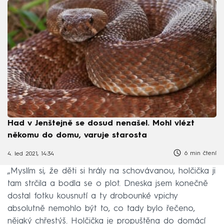
Had v Jenštejně se dosud nenašel. Mohl vlézt
někomu do domu, varuje starosta
6 min čtení
4. led 2021, 14:34
„Myslím si, že děti si hrály na schovávanou, holčička ji
tam strčila a bodla se o plot. Dneska jsem konečně
dostal fotku kousnutí a ty drobounké vpichy
absolutně nemohlo být to, co tady bylo řečeno,
nějaký chřestýš. Holčička je propuštěna do domácí