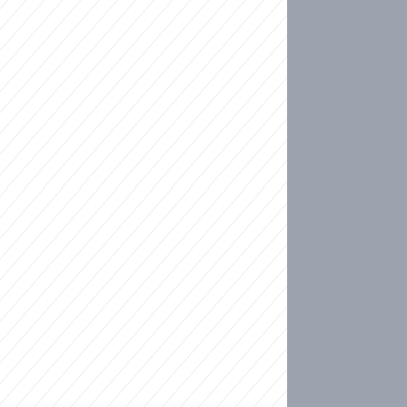
ideo
kat migranty do Česka? Sami by odešli, tvrdí exp
ické sebevraždě