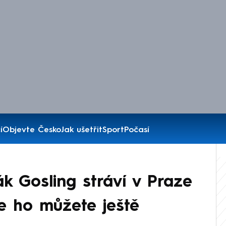
í
Objevte Česko
Jak ušetřit
Sport
Počasí
k Gosling stráví v Praze
de ho můžete ještě