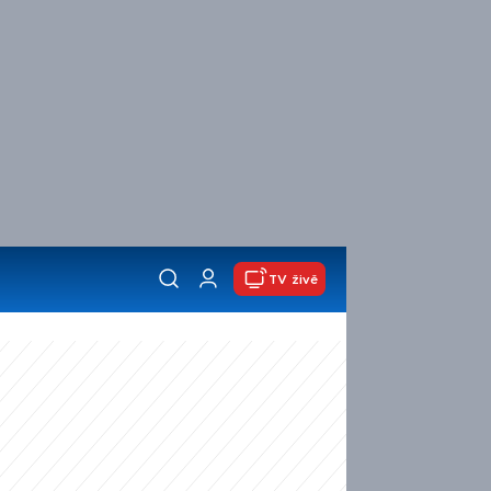
TV živě