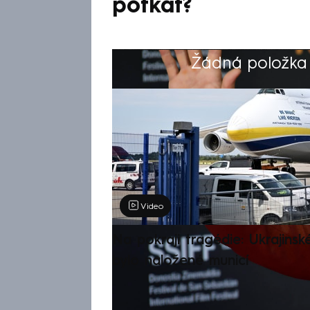
potkat?
Žádná položka z
Výběr redakce
Video
Na pokraji tragédie: Ukrajinsk
bylo naložené municí