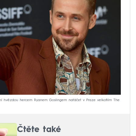
avní hvězdou hercem Ryanem Goslingem natáčet v Praze velkofilm The
Čtěte také