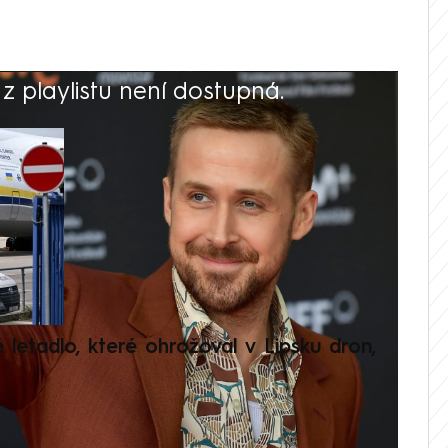
 playlistu není dostupná.
V
é letadlo, které ohrožoval v Lipsku dron,
Přilá
polit