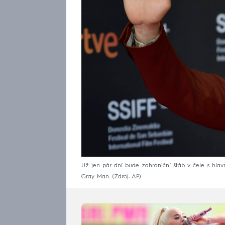
Už jen pár dní bude zahraniční štáb v čele s hl
Gray Man.
Zdroj: AP