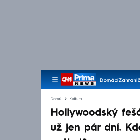
Domácí
Zahranič
Pořady
Domů
Kultura
Hollywoodský fešá
už jen pár dní. K