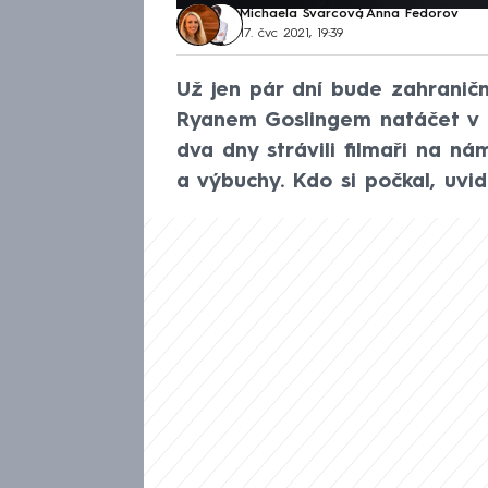
Michaela Švarcová
,
Anna Fedorov
17. čvc 2021, 19:39
Už jen pár dní bude zahraničn
Ryanem Goslingem natáčet v P
dva dny strávili filmaři na ná
a výbuchy. Kdo si počkal, uvi