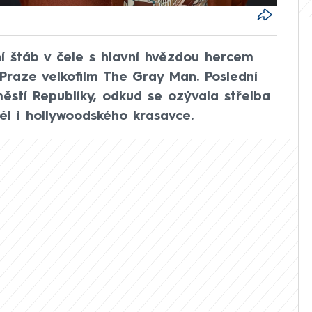
í štáb v čele s hlavní hvězdou hercem
raze velkofilm The Gray Man. Poslední
městí Republiky, odkud se ozývala střelba
děl i hollywoodského krasavce.