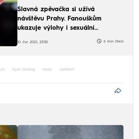
Slavná zpěvačka si užívá
návštěvu Prahy. Fanouškům
ukazuje výlohy i sexuální
pomůcky
6 min čtení
10. čvc 2021, 23:50
eum
Ryan Gosling
herec
natáčení