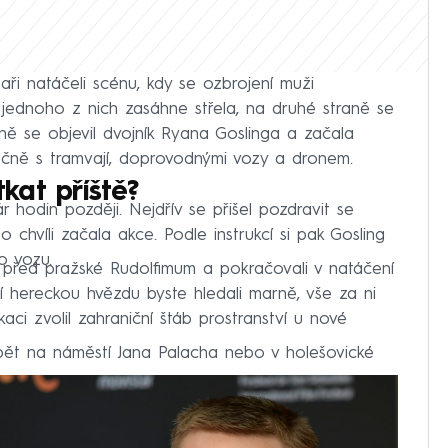
aři natáčeli scénu, kdy se ozbrojení muži
jednoho z nich zasáhne střela, na druhé straně se
ně se objevil dvojník Ryana Goslinga a začala
ečně s tramvají, doprovodnými vozy a dronem.
kat příště?
 hodin později. Nejdřív se přišel pozdravit se
 chvíli začala akce. Podle instrukcí si pak Gosling
o vozu.
i před pražské Rudolfimum a pokračovali v natáčení
ní hereckou hvězdu byste hledali marně, vše za ni
okaci zvolil zahraniční štáb prostranství u nové
pět na náměstí Jana Palacha nebo v holešovické