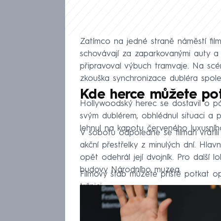
Zatímco na jedné straně náměstí film
schovávají za zaparkovanými auty a 
připravoval výbuch tramvaje. Na scé
zkouška synchronizace dubléra spol
Kde herce můžete pot
Hollywoodský herec se dostavil o pár
svým dublérem, obhlédnul situaci a po
lehnul na kapotu červeného luxusníh
V sobotu odpoledne se filmaři vrátil
akční přestřelky z minulých dní. Hlav
opět odehrál její dvojník. Pro další l
budovy Národního muzea.
Filmový štáb můžete příště potkat o
tržnici.