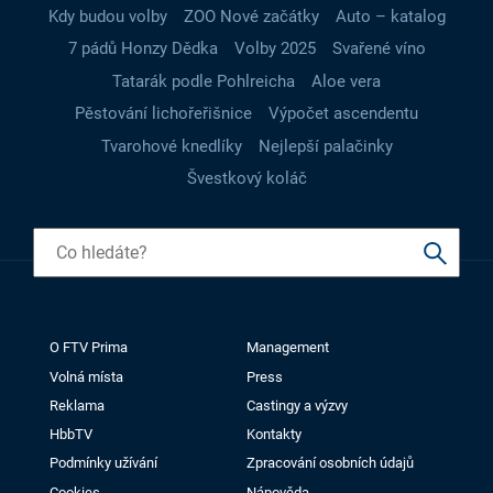
Kdy budou volby
ZOO Nové začátky
Auto – katalog
7 pádů Honzy Dědka
Volby 2025
Svařené víno
Tatarák podle Pohlreicha
Aloe vera
Pěstování lichořeřišnice
Výpočet ascendentu
Tvarohové knedlíky
Nejlepší palačinky
Švestkový koláč
O FTV Prima
Management
Volná místa
Press
Reklama
Castingy a výzvy
HbbTV
Kontakty
Podmínky užívání
Zpracování osobních údajů
Cookies
Nápověda