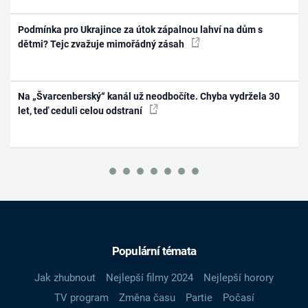
Podmínka pro Ukrajince za útok zápalnou lahví na dům s
dětmi? Tejc zvažuje mimořádný zásah
Na „Švarcenberský“ kanál už neodbočíte. Chyba vydržela 30
let, teď ceduli celou odstraní
Populární témata
Jak zhubnout
Nejlepší filmy 2024
Nejlepší horory
TV program
Změna času
Partie
Počasí