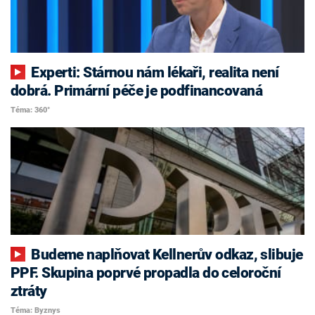
Experti: Stárnou nám lékaři, realita není
dobrá. Primární péče je podfinancovaná
Téma: 360°
Budeme naplňovat Kellnerův odkaz, slibuje
PPF. Skupina poprvé propadla do celoroční
ztráty
Téma: Byznys