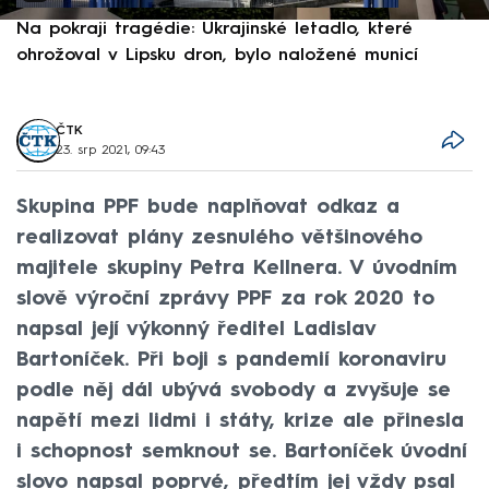
Na pokraji tragédie: Ukrajinské letadlo, které
P
ohrožoval v Lipsku dron, bylo naložené municí
e
ČTK
23. srp 2021, 09:43
Skupina PPF bude naplňovat odkaz a
realizovat plány zesnulého většinového
majitele skupiny Petra Kellnera. V úvodním
slově výroční zprávy PPF za rok 2020 to
napsal její výkonný ředitel Ladislav
Bartoníček. Při boji s pandemií koronaviru
podle něj dál ubývá svobody a zvyšuje se
napětí mezi lidmi i státy, krize ale přinesla
i schopnost semknout se. Bartoníček úvodní
slovo napsal poprvé, předtím jej vždy psal