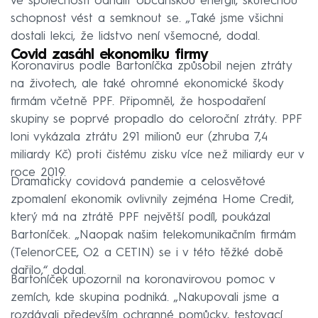
ve společnosti odhalit občanskou energii, skutečnou
schopnost vést a semknout se. „Také jsme všichni
dostali lekci, že lidstvo není všemocné, dodal.
Covid zasáhl ekonomiku firmy
Koronavirus podle Bartoníčka způsobil nejen ztráty
na životech, ale také ohromné ekonomické škody
firmám včetně PPF. Připomněl, že hospodaření
skupiny se poprvé propadlo do celoroční ztráty. PPF
loni vykázala ztrátu 291 milionů eur (zhruba 7,4
miliardy Kč) proti čistému zisku více než miliardy eur v
roce 2019.
Dramaticky covidová pandemie a celosvětové
zpomalení ekonomik ovlivnily zejména Home Credit,
který má na ztrátě PPF největší podíl, poukázal
Bartoníček. „Naopak našim telekomunikačním firmám
(TelenorCEE, O2 a CETIN) se i v této těžké době
dařilo,“ dodal.
Bartoníček upozornil na koronavirovou pomoc v
zemích, kde skupina podniká. „Nakupovali jsme a
rozdávali především ochranné pomůcky, testovací