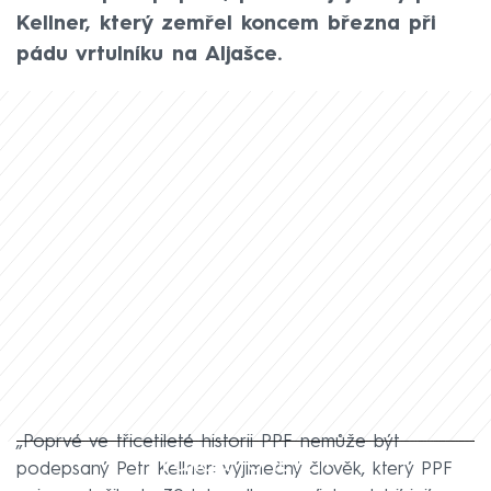
Kellner, který zemřel koncem března při
pádu vrtulníku na Aljašce.
„Poprvé ve třicetileté historii PPF nemůže být
Failed to fetch
podepsaný Petr Kellner: výjimečný člověk, který PPF