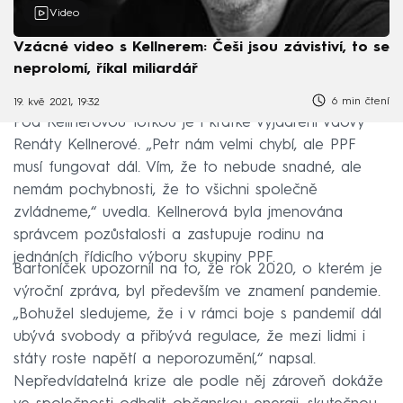
Video
Vzácné video s Kellnerem: Češi jsou závistiví, to se
neprolomí, říkal miliardář
6 min čtení
19. kvě 2021, 19:32
Pod Kellnerovou fotkou je i krátké vyjádření vdovy
Renáty Kellnerové. „Petr nám velmi chybí, ale PPF
musí fungovat dál. Vím, že to nebude snadné, ale
nemám pochybnosti, že to všichni společně
zvládneme,“ uvedla. Kellnerová byla jmenována
správcem pozůstalosti a zastupuje rodinu na
jednáních řídicího výboru skupiny PPF.
Bartoníček upozornil na to, že rok 2020, o kterém je
výroční zpráva, byl především ve znamení pandemie.
„Bohužel sledujeme, že i v rámci boje s pandemií dál
ubývá svobody a přibývá regulace, že mezi lidmi i
státy roste napětí a neporozumění,“ napsal.
Nepředvídatelná krize ale podle něj zároveň dokáže