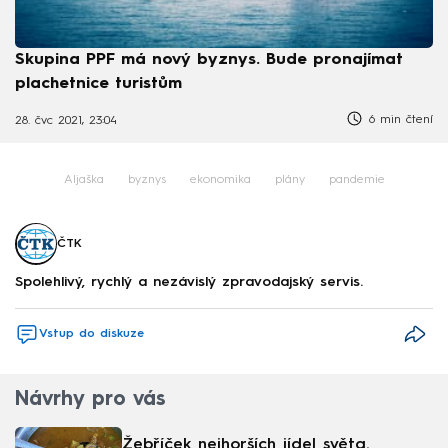
Skupina PPF má nový byznys. Bude pronajímat
plachetnice turistům
6 min čtení
28. čvc 2021, 23:04
Aljaška
byznys
ekonomika
plány
pandemie
ČTK
Spolehlivý, rychlý a nezávislý zpravodajský servis.
Vstup do diskuze
Návrhy pro vás
Žebříček nejhorších jídel světa.