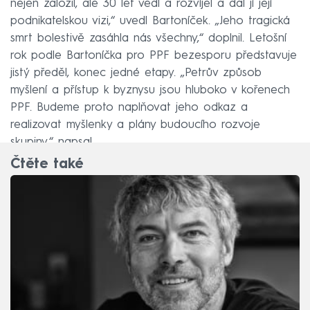
nejen založil, ale 30 let vedl a rozvíjel a dal jí její
podnikatelskou vizi,“ uvedl Bartoníček. „Jeho tragická
smrt bolestivě zasáhla nás všechny,“ doplnil. Letošní
rok podle Bartoníčka pro PPF bezesporu představuje
jistý předěl, konec jedné etapy. „Petrův způsob
myšlení a přístup k byznysu jsou hluboko v kořenech
PPF. Budeme proto naplňovat jeho odkaz a
realizovat myšlenky a plány budoucího rozvoje
skupiny,“ napsal.
Čtěte také