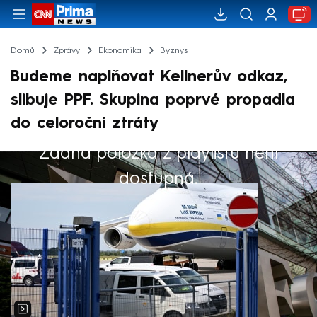
Domů
Zprávy
Ekonomika
Byznys
Budeme naplňovat Kellnerův odkaz,
slibuje PPF. Skupina poprvé propadla
do celoroční ztráty
Žádná položka z playlistu není
Výběr redakce
dostupná.