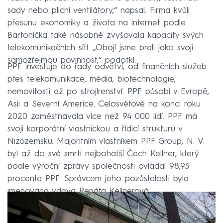
sady nebo plicní ventilátory,“ napsal. Firma kvůli
přesunu ekonomiky a života na internet podle
Bartoníčka také násobně zvyšovala kapacity svých
telekomunikačních sítí. „Obojí jsme brali jako svoji
samozřejmou povinnost,“ podotkl.
PPF investuje do řady odvětví, od finančních služeb
přes telekomunikace, média, biotechnologie,
nemovitosti až po strojírenství. PPF působí v Evropě,
Asii a Severní Americe. Celosvětově na konci roku
2020 zaměstnávala více než 94 000 lidí. PPF má
svoji korporátní vlastnickou a řídicí strukturu v
Nizozemsku. Majoritním vlastníkem PPF Group, N. V.
byl až do své smrti nejbohatší Čech Kellner, který
podle výroční zprávy společnosti ovládal 98,93
procenta PPF. Správcem jeho pozůstalosti byla
jmenována vdova Renáta Kellnerová.