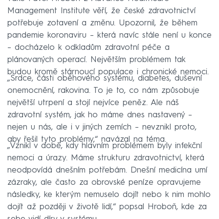
Management Institute věří, že české zdravotnictví
potřebuje zotavení a změnu. Upozornil, že během
pandemie koronaviru – která navíc stále není u konce
– docházelo k odkladům zdravotní péče a
plánovaných operací. Největším problémem tak
budou kromě stárnoucí populace i chronické nemoci.
„Srdce, části oběhového systému, diabetes, duševní
onemocnění, rakovina. To je to, co nám způsobuje
největší utrpení a stojí nejvíce peněz. Ale náš
zdravotní systém, jak ho máme dnes nastavený –
nejen u nás, ale i v jiných zemích – nevznikl proto,
aby řešil tyto problémy,“ navázal na téma.
„Vznikl v době, kdy hlavním problémem byly infekční
nemoci a úrazy. Máme strukturu zdravotnictví, která
neodpovídá dnešním potřebám. Dnešní medicína umí
zázraky, ale často za obrovské peníze opravujeme
následky, ke kterým nemuselo dojít nebo k nim mohlo
dojít až později v životě lidí,“ popsal Hroboň, kde za