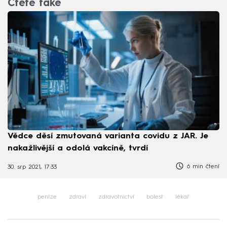
Čtěte také
Vědce děsí zmutovaná varianta covidu z JAR. Je
nakažlivější a odolá vakcíně, tvrdí
6 min čtení
30. srp 2021, 17:33
peníze
zdraví
zdravotnictví
bolest
lékař