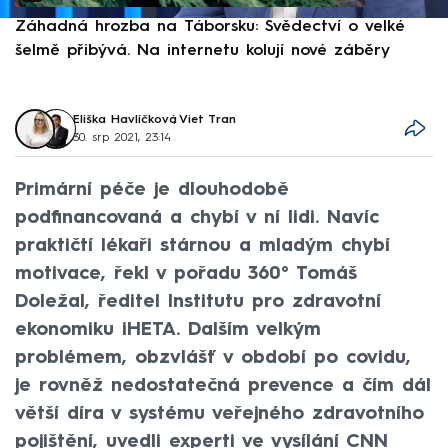
Záhadná hrozba na Táborsku: Svědectví o velké
S
šelmě přibývá. Na internetu kolují nové záběry
d
Eliška Havlíčková
,
Viet Tran
30. srp 2021, 23:14
Primární péče je dlouhodobě
podfinancovaná a chybí v ní lidi. Navíc
praktičtí lékaři stárnou a mladým chybí
motivace, řekl v pořadu 360° Tomáš
Doležal, ředitel Institutu pro zdravotní
ekonomiku iHETA. Dalším velkým
problémem, obzvlášť v období po covidu,
je rovněž nedostatečná prevence a čím dál
větší díra v systému veřejného zdravotního
pojištění, uvedli experti ve vysílání CNN