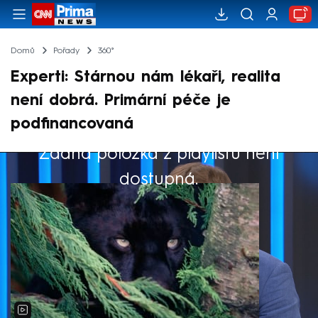
Domů
Pořady
360°
Experti: Stárnou nám lékaři, realita
není dobrá. Primární péče je
podfinancovaná
Žádná položka z playlistu není
Výběr redakce
dostupná.