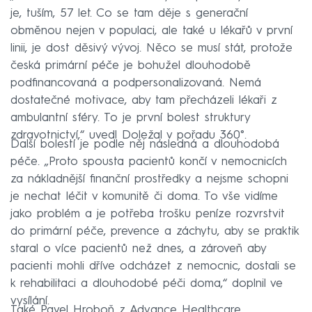
je, tuším, 57 let. Co se tam děje s generační
obměnou nejen v populaci, ale také u lékařů v první
linii, je dost děsivý vývoj. Něco se musí stát, protože
česká primární péče je bohužel dlouhodobě
podfinancovaná a podpersonalizovaná. Nemá
dostatečné motivace, aby tam přecházeli lékaři z
ambulantní sféry. To je první bolest struktury
zdravotnictví,“ uvedl Doležal v pořadu 360°.
Další bolestí je podle něj následná a dlouhodobá
péče. „Proto spousta pacientů končí v nemocnicích
za nákladnější finanční prostředky a nejsme schopni
je nechat léčit v komunitě či doma. To vše vidíme
jako problém a je potřeba trošku peníze rozvrstvit
do primární péče, prevence a záchytu, aby se praktik
staral o více pacientů než dnes, a zároveň aby
pacienti mohli dříve odcházet z nemocnic, dostali se
k rehabilitaci a dlouhodobé péči doma,“ doplnil ve
vysílání.
Také Pavel Hroboň z Advance Healthcare