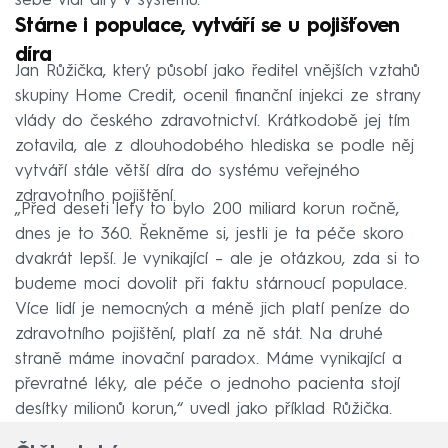
sebe vidí díry v systému.
Stárne i populace, vytváří se u pojišťoven
díra
Jan Růžička, který působí jako ředitel vnějších vztahů
skupiny Home Credit, ocenil finanční injekci ze strany
vlády do českého zdravotnictví. Krátkodobě jej tím
zotavila, ale z dlouhodobého hlediska se podle něj
vytváří stále větší díra do systému veřejného
zdravotního pojištění.
„Před deseti lety to bylo 200 miliard korun ročně,
dnes je to 360. Řekněme si, jestli je ta péče skoro
dvakrát lepší. Je vynikající – ale je otázkou, zda si to
budeme moci dovolit při faktu stárnoucí populace.
Více lidí je nemocných a méně jich platí peníze do
zdravotního pojištění, platí za ně stát. Na druhé
straně máme inovační paradox. Máme vynikající a
převratné léky, ale péče o jednoho pacienta stojí
desítky milionů korun,“ uvedl jako příklad Růžička.