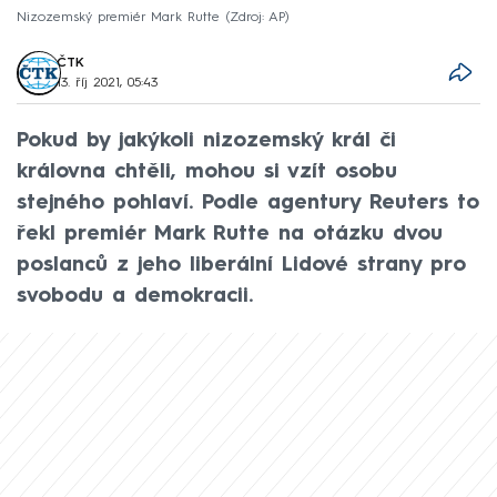
Nizozemský premiér Mark Rutte
Zdroj: AP
ČTK
13. říj 2021, 05:43
Pokud by jakýkoli nizozemský král či
královna chtěli, mohou si vzít osobu
stejného pohlaví. Podle agentury Reuters to
řekl premiér Mark Rutte na otázku dvou
poslanců z jeho liberální Lidové strany pro
svobodu a demokracii.