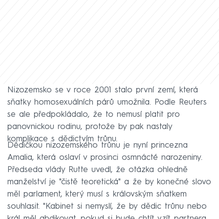
Nizozemsko se v roce 2001 stalo první zemí, která
sňatky homosexuálních párů umožnila. Podle Reuters
se ale předpokládalo, že to nemusí platit pro
panovnickou rodinu, protože by pak nastaly
komplikace s dědictvím trůnu.
Dědičkou nizozemského trůnu je nyní princezna
Amalia, která oslaví v prosinci osmnácté narozeniny.
Předseda vlády Rutte uvedl, že otázka ohledně
manželství je "čistě teoretická" a že by konečné slovo
měl parlament, který musí s královským sňatkem
souhlasit. "Kabinet si nemyslí, že by dědic trůnu nebo
král měl abdikovat, pokud si bude chtít vzít partnera