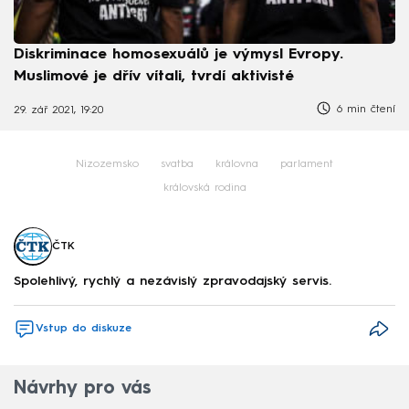
Diskriminace homosexuálů je výmysl Evropy.
Muslimové je dřív vítali, tvrdí aktivisté
6 min čtení
29. zář 2021, 19:20
Nizozemsko
svatba
královna
parlament
královská rodina
ČTK
Spolehlivý, rychlý a nezávislý zpravodajský servis.
Vstup do diskuze
Návrhy pro vás