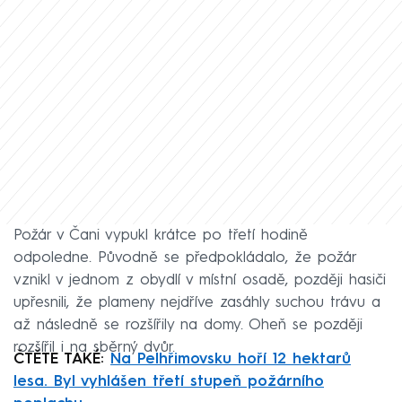
Požár v Čani vypukl krátce po třetí hodině
odpoledne. Původně se předpokládalo, že požár
vznikl v jednom z obydlí v místní osadě, později hasiči
upřesnili, že plameny nejdříve zasáhly suchou trávu a
až následně se rozšířily na domy. Oheň se později
rozšířil i na sběrný dvůr.
ČTĚTE TAKÉ:
Na Pelhřimovsku hoří 12 hektarů
lesa. Byl vyhlášen třetí stupeň požárního