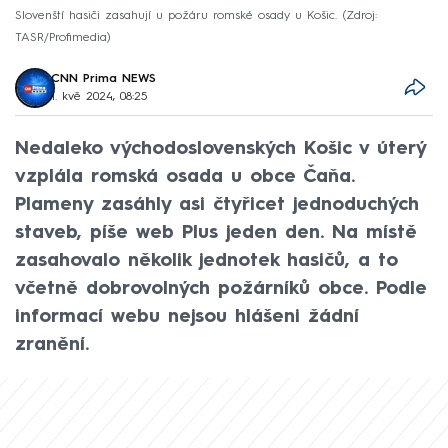
Slovenští hasiči zasahují u požáru romské osady u Košic.
Zdroj:
TASR/Profimedia
CNN Prima NEWS
1. kvě 2024, 08:25
Nedaleko východoslovenských Košic v úterý
vzplála romská osada u obce Čaňa.
Plameny zasáhly asi čtyřicet jednoduchých
staveb, píše web Plus jeden den. Na místě
zasahovalo několik jednotek hasičů, a to
včetně dobrovolných požárníků obce. Podle
informací webu nejsou hlášeni žádní
zranění.