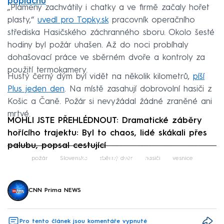
poplachu
„Plameny zachvátily i chatky a ve firmě začaly hořet
plasty,“
uvedl pro Topky.sk
pracovník operačního
střediska Hasičského záchranného sboru. Okolo šesté
hodiny byl požár uhašen. Až do noci probíhaly
dohašovací práce ve sběrném dvoře a kontroly za
použití termokamery.
Hustý černý dým byl vidět na několik kilometrů,
píší
Plus jeden den
. Na místě zasahují dobrovolní hasiči z
Košic a Čaně. Požár si nevyžádal žádné zraněné ani
mrtvé.
MOHLI JSTE PŘEHLÉDNOUT: Dramatické záběry
hořícího trajektu: Byl to chaos, lidé skákali přes
palubu, popsal cestující
Failed to fetch
požár
Slovensko
sběrný dvůr
hasiči
vesnice
CNN Prima NEWS
Pro tento článek jsou komentáře vypnuté