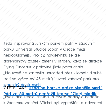
Jízda inspirovaná Jurským parkem patří v zábavním
parku Universal Studios Japan v Ósace mezi
nejpopulárnější. Pro 32 návštěvníků se ale
adrenalinový zážitek změnil v utrpení, když se atrakce
Flying Dinosaur v polovině jízdy porouchala.
„Nouzově se zastavila uprostřed přes kilometr dlouhé
trati ve výšce asi 45 metrů,“ uvedl zábavní park pro
japonský deník Asahi
.
ČTĚTE TAKÉ:
Jízda na horské dráze skončila smrtí.
Pád ze 60 metrů nepřežil teprve 17letý mladík
„Evakuace trvala zhruba tři čtvrtě hodiny a nedošlo
k žádnému zranění. Všichni byli vyproštěni a odvedeni