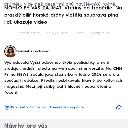
průměru více než deset milionů návštěvníků ročně.
MOHLO BY VÁS ZAJÍMAT: Vteřiny od tragédie. Na
prasklý pilíř horské dráhy vletěla souprava plná
lidí, ukazuje video
Failed to fetch
horská dráha
zábavní park
Ósaka
noční můra
Dominika Fuchsová
Vystudovala Vyšší odbornou školu publicistiky a nyní
studuje mediální studia na Metropolitní univerzitě. Na CNN
Prima NEWS začala jako stážistka, v lednu 2024 se stala
součástí redakce. Předtím publikovala hlavně do kulturních
magazínů. Mezi její záliby patří hlavně hudba, čtení a
focení.
Pro tento článek jsou komentáře vypnuté
Návrhy pro vás