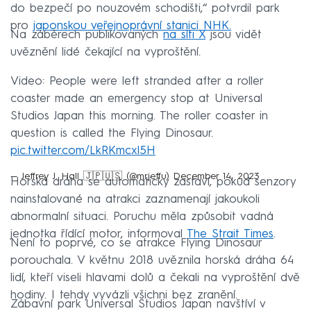
do bezpečí po nouzovém schodišti,“ potvrdil park
pro
japonskou veřejnoprávní stanici NHK.
Na záběrech publikovaných
na síti X
jsou vidět
uvěznění lidé čekající na vyproštění.
Video: People were left stranded after a roller
coaster made an emergency stop at Universal
Studios Japan this morning. The roller coaster in
question is called the Flying Dinosaur.
pic.twitter.com/LkRKmcxl5H
— Jeffrey J. Hall 🇯🇵🇺🇸 (@mrjeffu)
December 14, 2023
Horská dráha se automaticky zastaví, pokud senzory
nainstalované na atrakci zaznamenají jakoukoli
abnormalní situaci. Poruchu měla způsobit vadná
jednotka řídící motor, informoval
The Strait Times
.
Není to poprvé, co se atrakce Flying Dinosaur
porouchala. V květnu 2018 uvěznila horská dráha 64
lidí, kteří viseli hlavami dolů a čekali na vyproštění dvě
hodiny. I tehdy vyvázli všichni bez zranění.
Zábavní park Universal Studios Japan navštíví v