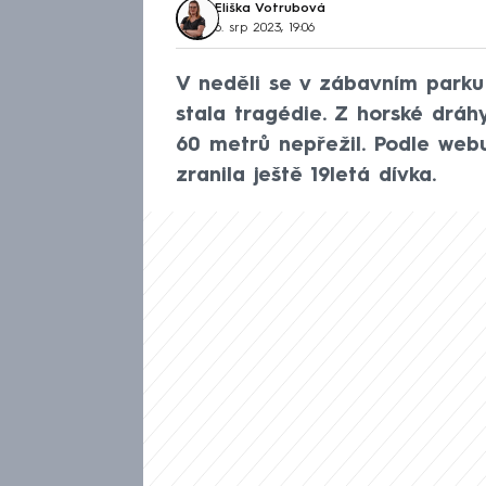
Eliška Votrubová
6. srp 2023, 19:06
V neděli se v zábavním parku
stala tragédie. Z horské dráh
60 metrů nepřežil. Podle web
zranila ještě 19letá dívka.