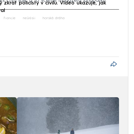
háni čtyři lidé, a to včetně manažera lunaparku.
zkrat policisty v civilu. Video ukazuje, jak
al
iled to fetch
Francie
neštěstí
horská dráha