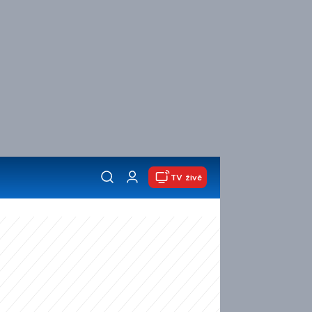
TV živě