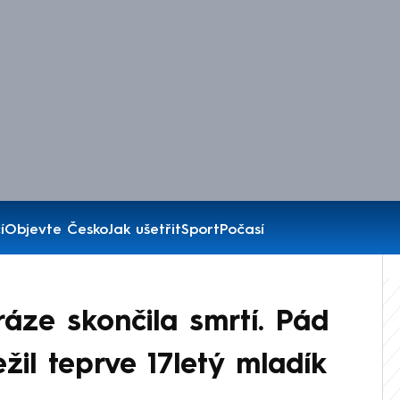
í
Objevte Česko
Jak ušetřit
Sport
Počasí
ráze skončila smrtí. Pád
žil teprve 17letý mladík