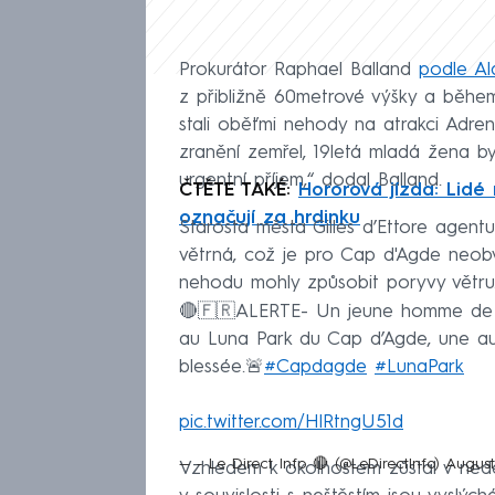
Prokurátor Raphael Balland
podle Al
z přibližně 60metrové výšky a běhe
stali oběťmi nehody na atrakci Adren
zranění zemřel, 19letá mladá žena 
urgentní příjem,“ dodal Balland.
ČTĚTE TAKÉ:
Hororová jízda: Lidé n
označují za hrdinku
Starosta města Gilles d’Ettore agent
větrná, což je pro Cap d'Agde neob
nehodu mohly způsobit poryvy větru
🔴🇫🇷ALERTE- Un jeune homme de 
au Luna Park du Cap d’Agde, une au
blessée.🚨
#Capdagde
#LunaPark
pic.twitter.com/HlRtngU51d
— - Le Direct Info 🔴 (@LeDirectInfo)
August
Vzhledem k okolnostem zůstal v nedě