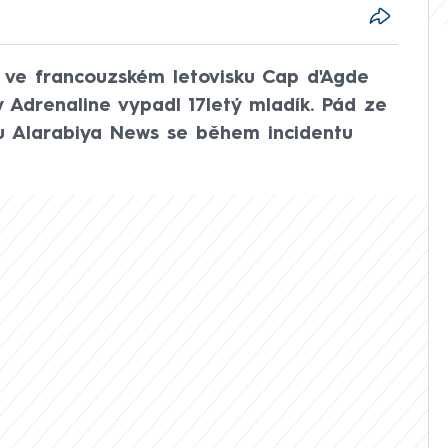
 ve francouzském letovisku Cap d'Agde
y Adrenaline vypadl 17letý mladík. Pád ze
u Alarabiya News se během incidentu