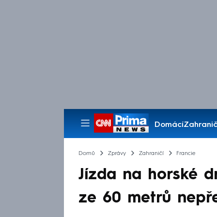
Domácí
Zahranič
Pořady
Domů
Zprávy
Zahraničí
Francie
Jízda na horské d
ze 60 metrů nepře