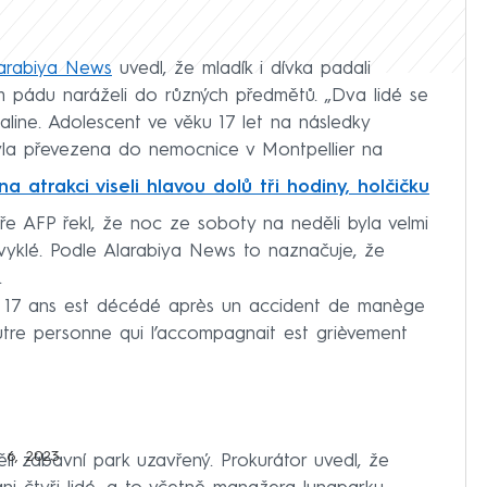
arabiya News
uvedl, že mladík i dívka padali
m pádu naráželi do různých předmětů. „Dva lidé se
aline. Adolescent ve věku 17 let na následky
byla převezena do nemocnice v Montpellier na
a atrakci viseli hlavou dolů tři hodiny, holčičku
uře AFP řekl, že noc ze soboty na neděli byla velmi
vyklé. Podle Alarabiya News to naznačuje, že
.
17 ans est décédé après un accident de manège
tre personne qui l’accompagnait est grièvement
 6, 2023
li zábavní park uzavřený. Prokurátor uvedl, že