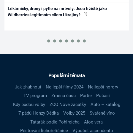
Lékárničky, drony i pytle na mrtvoly: Jsou tržiště jako
Wildberries legitimním cílem Ukrajiny?
Populární témata
Jak zhubnout
Nejlepší filmy 2024
Nejlepší horory
TV program
Změna času
Partie
Počasí
Kdy budou volby
ZOO Nové začátky
Auto – katalog
7 pádů Honzy Dědka
Volby 2025
Svařené víno
Tatarák podle Pohlreicha
Aloe vera
Pěstování lichořeřišnice
Výpočet ascendentu