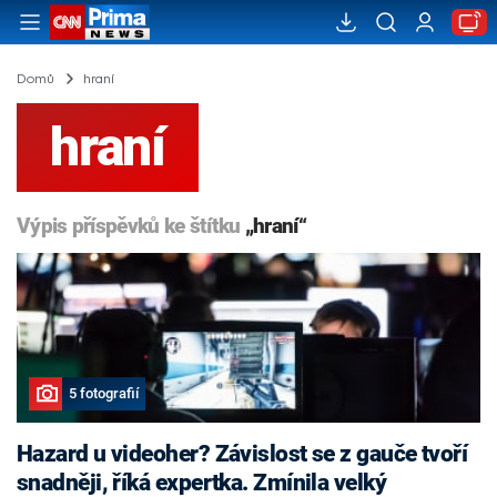
Domů
hraní
hraní
Výpis příspěvků ke štítku
„hraní“
5 fotografií
Hazard u videoher? Závislost se z gauče tvoří
snadněji, říká expertka. Zmínila velký