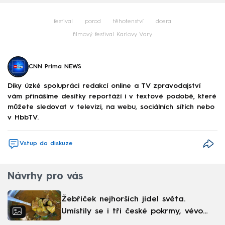
festival
porod
těhotenství
dcera
filmový festival Karlovy Vary
CNN Prima NEWS
Díky úzké spolupráci redakcí online a TV zpravodajství
vám přinášíme desítky reportáží i v textové podobě, které
můžete sledovat v televizi, na webu, sociálních sítích nebo
v HbbTV.
Vstup do diskuze
Návrhy pro vás
Žebříček nejhorších jídel světa.
Umístily se i tři české pokrmy, vévodí
skandinávská kuchyně