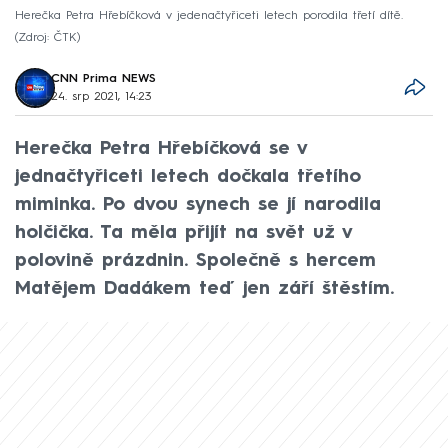
Herečka Petra Hřebíčková v jedenačtyřiceti letech porodila třetí dítě.
Zdroj: ČTK
CNN Prima NEWS
24. srp 2021, 14:23
Herečka Petra Hřebíčková se v
jednačtyřiceti letech dočkala třetího
miminka. Po dvou synech se jí narodila
holčička. Ta měla přijít na svět už v
polovině prázdnin. Společně s hercem
Matějem Dadákem teď jen září štěstím.