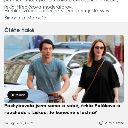
jsem těhotná. Bylo to trošku překvapení, ale hezké,“
řekla Hřebíčková moderátorovi.
Hřebíčková má společně s Dadákem ještě syny
Šimona a Matouše.
Čtěte také
Video
Pochybovala jsem sama o sobě, řekla Poláková o
rozchodu s Liškou. Je konečně šťastná?
6 min čtení
24. srp 2021, 06:52