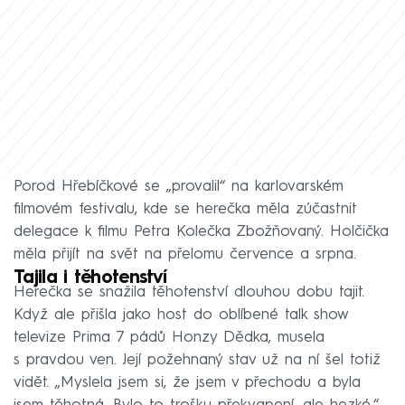
Porod Hřebíčkové se „provalil“ na karlovarském
filmovém festivalu, kde se herečka měla zúčastnit
delegace k filmu Petra Kolečka Zbožňovaný. Holčička
měla přijít na svět na přelomu července a srpna.
Tajila i těhotenství
Herečka se snažila těhotenství dlouhou dobu tajit.
Když ale přišla jako host do oblíbené talk show
televize Prima 7 pádů Honzy Dědka, musela
s pravdou ven. Její požehnaný stav už na ní šel totiž
vidět. „Myslela jsem si, že jsem v přechodu a byla