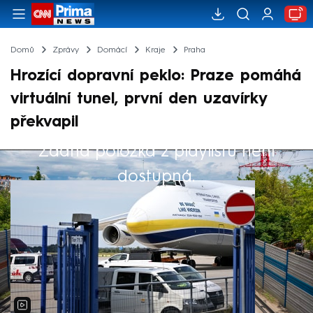
Domů
Zprávy
Domácí
Kraje
Praha
Hrozící dopravní peklo: Praze pomáhá
virtuální tunel, první den uzavírky
překvapil
Žádná položka z playlistu není
Výběr redakce
dostupná.