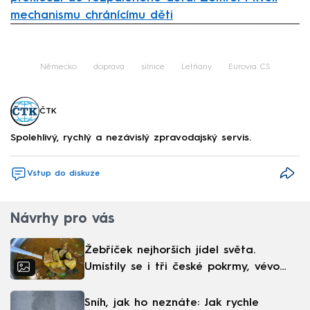
mechanismu chránícímu děti
Failed to fetch
Německo
doprava
silnice
Letňany
Eurovia CS
ČTK
Spolehlivý, rychlý a nezávislý zpravodajský servis.
Vstup do diskuze
Návrhy pro vás
Žebříček nejhorších jídel světa.
Umístily se i tři české pokrmy, vévodí
skandinávská kuchyně
Sníh, jak ho neznáte: Jak rychle