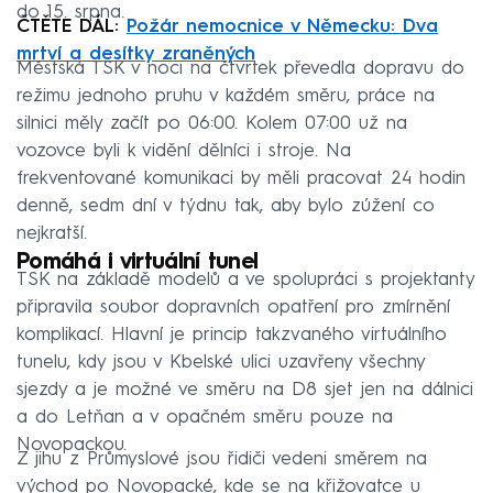
do 15. srpna.
ČTĚTE DÁL:
Požár nemocnice v Německu: Dva
mrtví a desítky zraněných
Městská TSK v noci na čtvrtek převedla dopravu do
režimu jednoho pruhu v každém směru, práce na
silnici měly začít po 06:00. Kolem 07:00 už na
vozovce byli k vidění dělníci i stroje. Na
frekventované komunikaci by měli pracovat 24 hodin
denně, sedm dní v týdnu tak, aby bylo zúžení co
nejkratší.
Pomáhá i virtuální tunel
TSK na základě modelů a ve spolupráci s projektanty
připravila soubor dopravních opatření pro zmírnění
komplikací. Hlavní je princip takzvaného virtuálního
tunelu, kdy jsou v Kbelské ulici uzavřeny všechny
sjezdy a je možné ve směru na D8 sjet jen na dálnici
a do Letňan a v opačném směru pouze na
Novopackou.
Z jihu z Průmyslové jsou řidiči vedeni směrem na
východ po Novopacké, kde se na křižovatce u