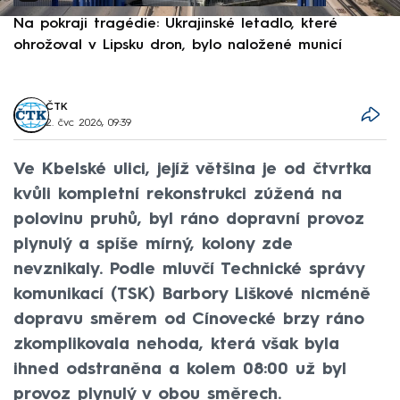
Na pokraji tragédie: Ukrajinské letadlo, které
P
ohrožoval v Lipsku dron, bylo naložené municí
e
ČTK
2. čvc 2026, 09:39
Ve Kbelské ulici, jejíž většina je od čtvrtka
kvůli kompletní rekonstrukci zúžená na
polovinu pruhů, byl ráno dopravní provoz
plynulý a spíše mírný, kolony zde
nevznikaly. Podle mluvčí Technické správy
komunikací (TSK) Barbory Liškové nicméně
dopravu směrem od Cínovecké brzy ráno
zkomplikovala nehoda, která však byla
ihned odstraněna a kolem 08:00 už byl
provoz plynulý v obou směrech.