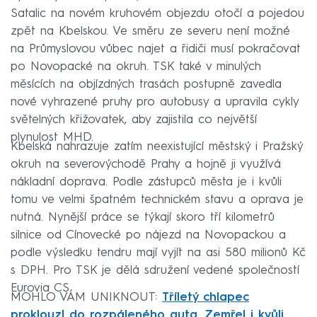
Satalic na novém kruhovém objezdu otočí a pojedou
zpět na Kbelskou. Ve směru ze severu není možné
na Průmyslovou vůbec najet a řidiči musí pokračovat
po Novopacké na okruh. TSK také v minulých
měsících na objízdných trasách postupně zavedla
nové vyhrazené pruhy pro autobusy a upravila cykly
světelných křižovatek, aby zajistila co největší
plynulost MHD.
Kbelská nahrazuje zatím neexistující městský i Pražský
okruh na severovýchodě Prahy a hojně ji využívá
nákladní doprava. Podle zástupců města je i kvůli
tomu ve velmi špatném technickém stavu a oprava je
nutná. Nynější práce se týkají skoro tří kilometrů
silnice od Cínovecké po nájezd na Novopackou a
podle výsledku tendru mají vyjít na asi 580 milionů Kč
s DPH. Pro TSK je dělá sdružení vedené společností
Eurovia CS.
MOHLO VÁM UNIKNOUT:
Tříletý chlapec
proklouzl do rozpáleného auta. Zemřel i kvůli