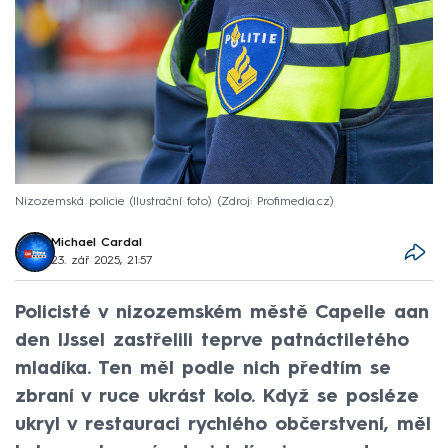
Nizozemská policie (Ilustrační foto)
Zdroj: Profimedia.cz
Michael Cardal
23. zář 2025, 21:57
Policisté v nizozemském městě Capelle aan
den IJssel zastřelili teprve patnáctiletého
mladíka. Ten měl podle nich předtím se
zbraní v ruce ukrást kolo. Když se posléze
ukryl v restauraci rychlého občerstvení, měl