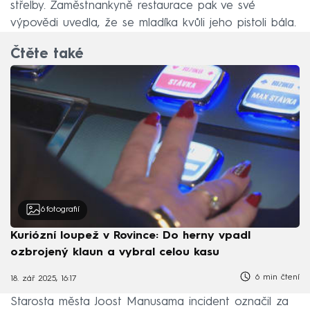
střelby. Zaměstnankyně restaurace pak ve své
výpovědi uvedla, že se mladíka kvůli jeho pistoli bála.
Čtěte také
6
fotografií
Kuriózní loupež v Rovince: Do herny vpadl
ozbrojený klaun a vybral celou kasu
6 min čtení
18. zář 2025, 16:17
Starosta města Joost Manusama incident označil za