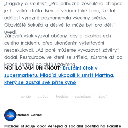
„tragický a smutný“. „Pro příbuzné zesnulého chlapce
je to velká ztráta. Jsem si vědom také toho, že tato
událost výrazně poznamenala všechny svědky.
Obzvláště šokující a děsivé to může být pro děti,“
uvedl.
Zároveň však vyzval občany, aby o okolnostech
celého incidentu před ukončením vyšetřování
nespekulovali. „Až poté můžeme vyvozovat závěry,“
dodal. Restaurace, ve které se střílelo, zůstane až do
konce šetření policistů uzavřena.
MOHLO VÁM UNIKNOUT:
Brutální útok v
supermarketu. Mladíci ukopali k smrti Martina,
který se zastal své přítelkyně
Failed to fetch
policie
vražda
Švédsko
společnost
zbraň
Michael Cardal
Michael studuje obor Veřejná a sociální politika na Fakultě