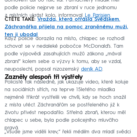
domovem asi 66 tisíc lidí. Patnáctiletý mladík měl
podle policie nejprve se zbraní v ruce jednomu
z místních ukrást kolo, informoval
Le Parisien
.
ČTĚTE TAKÉ:
Vražda, která otřásla Švédskem.
Záchranářka přijela na pomoc zraněnému muži,
ten ji ubodal
Když policie dorazila na místo, chlapec se rozhodl
schovat se v nedaleké pobočce McDonald’s. Tam
podle výpovědi zasahujících mužů zákona „mával
zbraní“ kolem sebe a výzvy k tomu, aby se vzdal,
neuposlechl, popsal nizozemský
deník AD
.
Zazněly alespoň tři výstřely
Policisté tak následně, jak ukazuje video, které koluje
na sociálních sítích, na teprve 15letého mladíka
nejméně třikrát vystřelili ve chvíli, kdy se hoch snažil
z místa utéct. Záchranářům se postřeleného již k
životu přivést nepodařilo. Střelná zbraň, kterou měl
chlapec u sebe, byla podle policejního mluvčího
pravá.
„Všude jsme viděli krev,“ řekli médiím dva mladí svědci