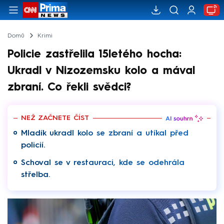
Domů
Krimi
Policie zastřelila 15letého hocha:
Ukradl v Nizozemsku kolo a mával
zbraní. Co řekli svědci?
NEŽ ZAČNETE ČÍST
Mladík ukradl kolo se zbraní a utíkal před
policií.
Schoval se v restauraci, kde se odehrála
střelba.