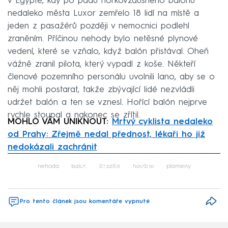
v Egyptě, kdy po pádu horkovzdušného balónu
nedaleko města Luxor zemřelo 18 lidí na místě a
jeden z pasažérů později v nemocnici podlehl
zraněním. Příčinou nehody bylo netěsné plynové
vedení, které se vzňalo, když balón přistával. Oheň
vážně zranil pilota, který vypadl z koše. Někteří
členové pozemního personálu uvolnili lano, aby se o
něj mohli postarat, takže zbývající lidé nezvládli
udržet balón a ten se vznesl. Hořící balón nejprve
rychle stoupal a nakonec se zřítil.
MOHLO VÁM UNIKNOUT:
Mrtvý cyklista nedaleko
od Prahy: Zřejmě nedal přednost, lékaři ho již
nedokázali zachránit
Failed to fetch
nehoda
balon
Brazílie
havárie
plameny
Pro tento článek jsou komentáře vypnuté