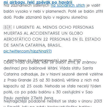
mi airbagy, řekl zpěvák po havárii
Na záznamech sdílených
na sociálních sítích
je vidět
balón vysoko v nebi v plamenech. Poté se balón zřítil
dolů. Podle záznamů bylo v regionu slunečno.
🇧🇷 | URGENTE: AL MENOS OCHO PERSONAS
MUERTAS AL ACCIDENTARSE UN GLOBO
AEROSTÁTICO CON 22 PERSONAS EN EL ESTADO
DE SANTA CATARINA, BRASIL.
pic.twitter.com/hJpzNnq97J
— Alerta News 24 (@AlertaNews24)
June 21, 2025
Obec Praia Grande, kde se balón zřítil, je známou
destinací pro balónové létání. Vláda státu Santa
Catarina odhaduje, že v hlavní sezoně denně vzlétne
z Praia Grande 25 až 30 balónů, většina z nich má
kapacitu až 25 osob. Nehoda se stala necelý týden
poté, co po pádu balónu s 30 cestujícími v Sao
Paulu zemřela 27letá žena.
Nejtragičtější podobné neštěstí se stalo v únoru 2013