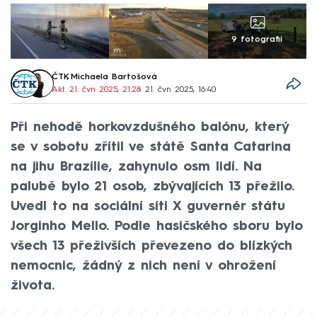
9 fotografií
ČTK
,
Michaela Bartošová
Akt. 21. čvn 2025, 21:28
• 21. čvn 2025, 16:40
Při nehodě horkovzdušného balónu, který
se v sobotu zřítil ve státě Santa Catarina
na jihu Brazílie, zahynulo osm lidí. Na
palubě bylo 21 osob, zbývajících 13 přežilo.
Uvedl to na sociální síti X guvernér státu
Jorginho Mello. Podle hasičského sboru bylo
všech 13 přeživších převezeno do blízkých
nemocnic, žádný z nich není v ohrožení
života.