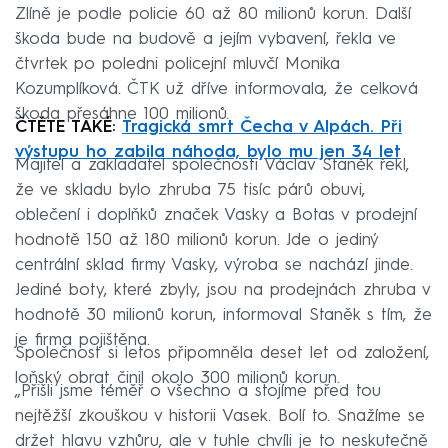
Zlíně je podle policie 60 až 80 milionů korun. Další
škoda bude na budově a jejím vybavení, řekla ve
čtvrtek po poledni policejní mluvčí Monika
Kozumplíková. ČTK už dříve informovala, že celková
škoda přesáhne 100 milionů.
ČTĚTE TAKÉ:
Tragická smrt Čecha v Alpách. Při
výstupu ho zabila náhoda, bylo mu jen 34 let
Majitel a zakladatel společnosti Václav Staněk řekl,
že ve skladu bylo zhruba 75 tisíc párů obuvi,
oblečení i doplňků značek Vasky a Botas v prodejní
hodnotě 150 až 180 milionů korun. Jde o jediný
centrální sklad firmy Vasky, výroba se nachází jinde.
Jediné boty, které zbyly, jsou na prodejnách zhruba v
hodnotě 30 milionů korun, informoval Staněk s tím, že
je firma pojištěna.
Společnost si letos připomněla deset let od založení,
loňský obrat činil okolo 300 milionů korun.
„Přišli jsme téměř o všechno a stojíme před tou
nejtěžší zkouškou v historii Vasek. Bolí to. Snažíme se
držet hlavu vzhůru, ale v tuhle chvíli je to neskutečně