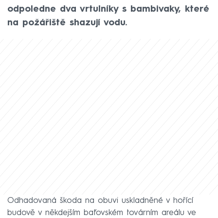
odpoledne dva vrtulníky s bambivaky, které
na požářiště shazují vodu.
Odhadovaná škoda na obuvi uskladněné v hořící
budově v někdejším baťovském továrním areálu ve