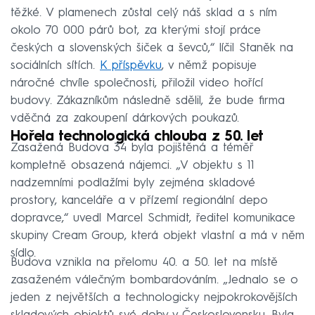
těžké. V plamenech zůstal celý náš sklad a s ním
okolo 70 000 párů bot, za kterými stojí práce
českých a slovenských šiček a ševců,“ líčil Staněk na
sociálních sítích.
K příspěvku
, v němž popisuje
náročné chvíle společnosti, přiložil video hořící
budovy. Zákazníkům následně sdělil, že bude firma
vděčná za zakoupení dárkových poukazů.
Hořela technologická chlouba z 50. let
Zasažená Budova 34 byla pojištěná a téměř
kompletně obsazená nájemci. „V objektu s 11
nadzemními podlažími byly zejména skladové
prostory, kanceláře a v přízemí regionální depo
dopravce,“ uvedl Marcel Schmidt, ředitel komunikace
skupiny Cream Group, která objekt vlastní a má v něm
sídlo.
Budova vznikla na přelomu 40. a 50. let na místě
zasaženém válečným bombardováním. „Jednalo se o
jeden z největších a technologicky nejpokrokovějších