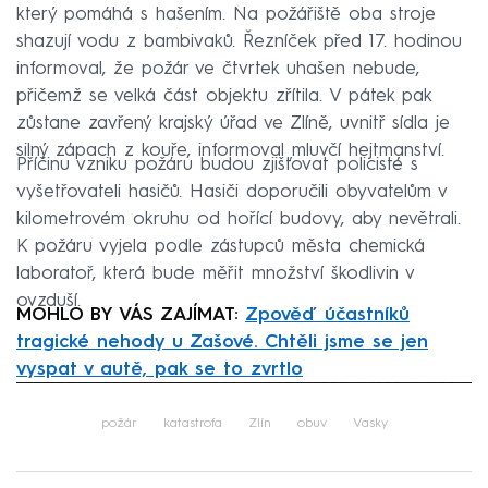
který pomáhá s hašením. Na požářiště oba stroje
shazují vodu z bambivaků. Řezníček před 17. hodinou
informoval, že požár ve čtvrtek uhašen nebude,
přičemž se velká část objektu zřítila. V pátek pak
zůstane zavřený krajský úřad ve Zlíně, uvnitř sídla je
silný zápach z kouře, informoval mluvčí hejtmanství.
Příčinu vzniku požáru budou zjišťovat policisté s
vyšetřovateli hasičů. Hasiči doporučili obyvatelům v
kilometrovém okruhu od hořící budovy, aby nevětrali.
K požáru vyjela podle zástupců města chemická
laboratoř, která bude měřit množství škodlivin v
ovzduší.
MOHLO BY VÁS ZAJÍMAT:
Zpověď účastníků
tragické nehody u Zašové. Chtěli jsme se jen
vyspat v autě, pak se to zvrtlo
Failed to fetch
požár
katastrofa
Zlín
obuv
Vasky