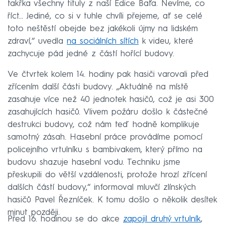
takřka všechny tituly z naší Edice Baťa. Nevíme, co
říct… Jediné, co si v tuhle chvíli přejeme, ať se celé
toto neštěstí obejde bez jakékoli újmy na lidském
zdraví,“ uvedla
na sociálních sítích
k videu, které
zachycuje pád jedné z částí hořící budovy.
Ve čtvrtek kolem 14. hodiny pak hasiči varovali před
zřícením další části budovy. „Aktuálně na místě
zasahuje více než 40 jednotek hasičů, což je asi 300
zasahujících hasičů. Vlivem požáru došlo k částečné
destrukci budovy, což nám teď hodně komplikuje
samotný zásah. Hasební práce provádíme pomocí
policejního vrtulníku s bambivakem, který přímo na
budovu shazuje hasební vodu. Techniku jsme
přeskupili do větší vzdálenosti, protože hrozí zřícení
dalších částí budovy,“ informoval mluvčí zlínských
hasičů Pavel Řezníček. K tomu došlo o několik desítek
minut později.
Před 16. hodinou se do akce
zapojil druhý vrtulník
,