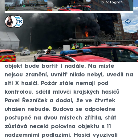
13 fotografií
Monika Kabourková
,
ČTK
Akt. 9. čvc 2026, 18:45
• 9. čvc 2026, 13:47
Dvě části hořící budovy v bývalém
baťovském továrním areálu ve Zlíně se ve
čtvrtek odpoledne zřítily a hrozí, že se
objekt bude bortit i nadále. Na místě
nejsou zranění, uvnitř nikdo nebyl, uvedli na
síti X hasiči. Požár stále nemají pod
kontrolou, sdělil mluvčí krajských hasičů
Pavel Řezníček a dodal, že ve čtvrtek
uhašen nebude. Budova se odpoledne
postupně na dvou místech zřítila, stát
zůstává necelá polovina objektu s 11
nadzemními podlažími. Hasiči využívali