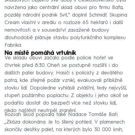
skladových objektů své doby v Československu. Byla
navržena jako centrální sklad obuvi pro firmu Baťa,
později národní podnik Svit,“ doplnil Schmidt. Skupina
Cream vlastní v areálu o rozloze 65 hektarů i další
nemovitosti a v sousedství zasažené budovy
dlouhodobě plánuje stavbu polyfunkčního komplexu
Fabrika.
Na místě pomáhá vrtulník
Ve skladu obuvi začalo podle policie hořet ve
čtvrtek před 8:30. Oheň se postupně rozšířil i do
dalších pater budovy. Hasiči s policisty z devátého
patra, kde zřejmě požár vznikl, evakuovali přibližně
stovku lidí. Dopoledne vyhlásili zvláštní, tedy nejvyšší,
stupeň požárního poplachu. Z objektu i jeho okolí se
podařilo dostat do bezpečí více než stovku lidí,
nikdo naštěstí neutrpěl zranění.
Rozsah škod popsala také Nadace Tomáše Bati.
„Zkáza dokonána. Je to šílený pohled. V plamenech
skončily desítky palet, na kterých bylo 30 000 knih,