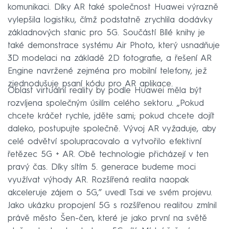
komunikaci. Díky AR také společnost Huawei výrazně
vylepšila logistiku, čímž podstatně zrychlila dodávky
základnových stanic pro 5G. Součástí Bílé knihy je
také demonstrace systému Air Photo, který usnadňuje
3D modelaci na základě 2D fotografie, a řešení AR
Engine navržené zejména pro mobilní telefony, jež
zjednodušuje psaní kódu pro AR aplikace.
Oblast virtuální reality by podle Huawei měla být
rozvíjena společným úsilím celého sektoru. „Pokud
chcete kráčet rychle, jděte sami; pokud chcete dojít
daleko, postupujte společně. Vývoj AR vyžaduje, aby
celé odvětví spolupracovalo a vytvořilo efektivní
řetězec 5G + AR. Obě technologie přicházejí v ten
pravý čas. Díky sítím 5. generace budeme moci
využívat výhody AR. Rozšířená realita naopak
akceleruje zájem o 5G,” uvedl Tsai ve svém projevu.
Jako ukázku propojení 5G s rozšířenou realitou zmínil
právě město Šen-čen, které je jako první na světě