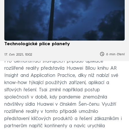
Technologické plíce planety
6 min čtení
17. čvn 2021, 10:02
Pro demonstraci stávajících případů aplikace
rozšířené reality představila Huawei Bílou knihu AR
Insight and Application Practice, díky níž nabízí své
know-how týkající použitých zařízení, aplikací a
síťových řešení. Tsai zmínil například postup
společnosti v době, kdy pandemie znemožnila
návštěvy sídla Huawei v čínském Šen-čenu. Využití
rozšířené reality v tomto případě umožnilo
představení klíčových produktů a řešení zákazníkům i
partnerům napříč kontinenty a navíc urychlila