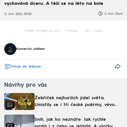
vychovává dceru. A těší se na léto na kole
6 min čtení
11. čvn 2021, 09:50
umělá inteligence (AI)
Huawei
5G v Česku
Komerční sdělení
Vstup do diskuze
Návrhy pro vás
Žebříček nejhorších jídel světa.
Umístily se i tři české pokrmy, vévodí
skandinávská kuchyně
Sníh, jak ho neznáte: Jak rychle
padá i z čeho se skládá. A vločky