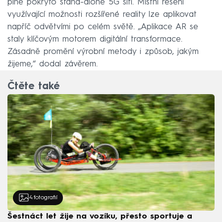
plně pokryto stand-alone 5G sítí. Místní řešení
využívající možnosti rozšířené reality lze aplikovat
napříč odvětvími po celém světě. „Aplikace AR se
staly klíčovým motorem digitální transformace.
Zásadně promění výrobní metody i způsob, jakým
žijeme,“ dodal závěrem.
Čtěte také
4
fotografií
Šestnáct let žije na vozíku, přesto sportuje a