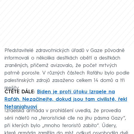
Představitelé zdravotnických úřadů v Gaze původně
informovali o několika desítkách obětí a desítkách
zraněných, přičemž avizovalo, že počet mrtvých
patrně poroste. V různých částech Rafáhu bylo podle
palestinských zdrojů zasaženo celkem 14 domů a tři
mešity.
ČTĚTE DÁLE:
Biden je proti útoku Izraele na
Rafáh. Nezačínejte, dokud jsou tam civilisté, řekl
Netanjahuovi
Izraelská armáda v prohlášení uvedla, že provedla
sérii náletů na „teroristické cíle na jihu pásma Gazy“,
při kterých bylo „mnoho teroristů zabito“. Údery,
které armáda zamířila do míst, odkud osvobodila dvě