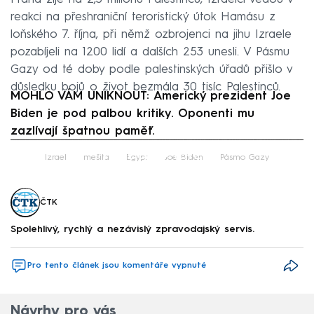
reakci na přeshraniční teroristický útok Hamásu z
loňského 7. října, při němž ozbrojenci na jihu Izraele
pozabíjeli na 1200 lidí a dalších 253 unesli. V Pásmu
Gazy od té doby podle palestinských úřadů přišlo v
důsledku bojů o život bezmála 30 tisíc Palestinců.
MOHLO VÁM UNIKNOUT: Americký prezident Joe
Biden je pod palbou kritiky. Oponenti mu
zazlívají špatnou paměť.
Failed to fetch
Izrael
mešita
Egypt
Joe Biden
Pásmo Gazy
ČTK
Spolehlivý, rychlý a nezávislý zpravodajský servis.
Pro tento článek jsou komentáře vypnuté
Návrhy pro vás