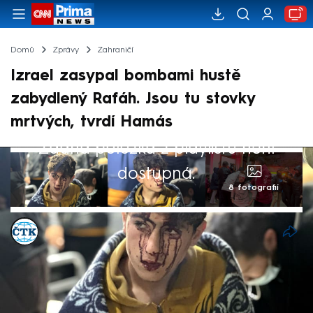
Domů
Zprávy
Zahraničí
Izrael zasypal bombami hustě
zabydlený Rafáh. Jsou tu stovky
mrtvých, tvrdí Hamás
Žádná položka z playlistu není
dostupná.
8 fotografií
ČTK
12. úno 2024, 03:08
Izraelské údery v Rafáhu na jihu Pásma
Gazy si v noci na pondělí vyžádaly životy