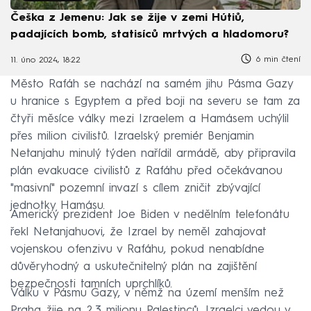
Češka z Jemenu: Jak se žije v zemi Hútiů,
padajících bomb, statisíců mrtvých a hladomoru?
6 min čtení
11. úno 2024, 18:22
Město Rafáh se nachází na samém jihu Pásma Gazy
u hranice s Egyptem a před boji na severu se tam za
čtyři měsíce války mezi Izraelem a Hamásem uchýlil
přes milion civilistů. Izraelský premiér Benjamin
Netanjahu minulý týden nařídil armádě, aby připravila
plán evakuace civilistů z Rafáhu před očekávanou
"masivní" pozemní invazí s cílem zničit zbývající
jednotky Hamásu.
Americký prezident Joe Biden v nedělním telefonátu
řekl Netanjahuovi, že Izrael by neměl zahajovat
vojenskou ofenzivu v Rafáhu, pokud nenabídne
důvěryhodný a uskutečnitelný plán na zajištění
bezpečnosti tamních uprchlíků.
Válku v Pásmu Gazy, v němž na území menším než
Praha žije na 2,3 milionu Palestinců, Izraelci vedou v