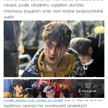
rukojmí, podle oficiálního vyjádření ukončila.
Informace bojujících stran není možné bezprostředně
ověřit.
8 fotografií
Podle webu The Times of Israel
jde o teprve druhou
úspěšnou operaci na osvobození izraelských