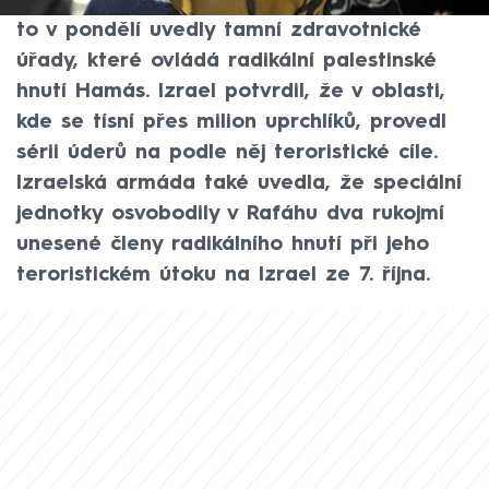
asi stovky lidí. Podle agentur Reuters a AFP
to v pondělí uvedly tamní zdravotnické
úřady, které ovládá radikální palestinské
hnutí Hamás. Izrael potvrdil, že v oblasti,
kde se tísní přes milion uprchlíků, provedl
sérii úderů na podle něj teroristické cíle.
Izraelská armáda také uvedla, že speciální
jednotky osvobodily v Rafáhu dva rukojmí
unesené členy radikálního hnutí při jeho
teroristickém útoku na Izrael ze 7. října.