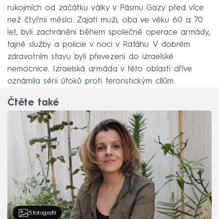
rukojmích od začátku války v Pásmu Gazy před více
než čtyřmi měsíci. Zajatí muži, oba ve věku 60 a 70
let, byli zachráněni během společné operace armády,
tajné služby a policie v noci v Rafáhu. V dobrém
zdravotním stavu byli převezeni do izraelské
nemocnice. Izraelská armáda v této oblasti dříve
oznámila sérii útoků proti teroristickým cílům.
Čtěte také
5
fotografií